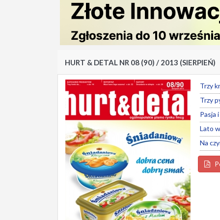
HURT & DETAL NR 08 (90) / 2013 (SIERPIEŃ)
Trzy kr
Trzy p
Pasja i
Lato w
Na czy
Po