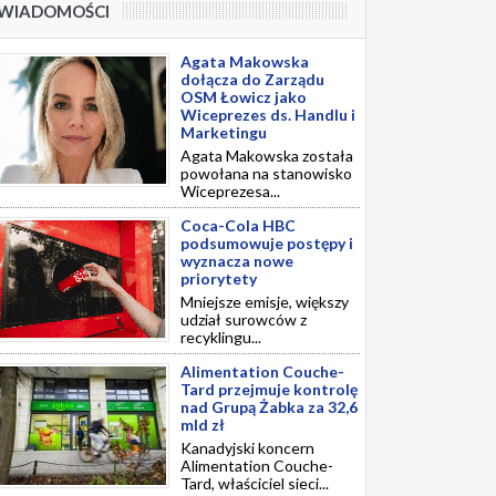
WIADOMOŚCI
Agata Makowska
dołącza do Zarządu
OSM Łowicz jako
Wiceprezes ds. Handlu i
Marketingu
Agata Makowska została
powołana na stanowisko
Wiceprezesa...
Coca-Cola HBC
podsumowuje postępy i
wyznacza nowe
priorytety
Mniejsze emisje, większy
udział surowców z
recyklingu...
Alimentation Couche-
Tard przejmuje kontrolę
nad Grupą Żabka za 32,6
mld zł
Kanadyjski koncern
Alimentation Couche-
Tard, właściciel sieci...