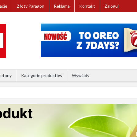
acje
Złoty Paragon
Reklama
Kontakt
Zaloguj
ietony
Kategorie produktów
Wywiady