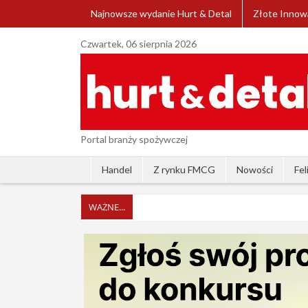
Najnowsze wydanie Hurt & Detal
Złote Innow
Czwartek, 06 sierpnia 2026
Portal branży spożywczej
Handel
Z rynku FMCG
Nowości
Fel