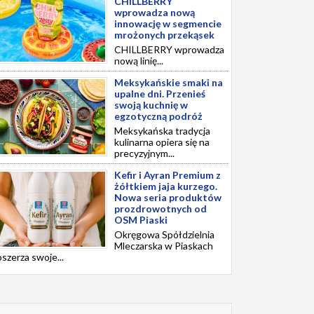
CHILLBERRY
wprowadza nową
innowację w segmencie
mrożonych przekąsek
CHILLBERRY wprowadza
nową linię...
Meksykańskie smaki na
upalne dni. Przenieś
swoją kuchnię w
egzotyczną podróż
Meksykańska tradycja
kulinarna opiera się na
precyzyjnym...
Kefir i Ayran Premium z
żółtkiem jaja kurzego.
Nowa seria produktów
prozdrowotnych od
OSM Piaski
Okręgowa Spółdzielnia
Mleczarska w Piaskach
szerza swoje...