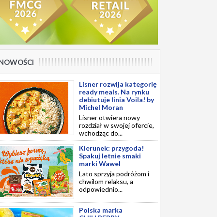
NOWOŚCI
Lisner rozwija kategorię
ready meals. Na rynku
debiutuje linia Voila! by
Michel Moran
Lisner otwiera nowy
rozdział w swojej ofercie,
wchodząc do...
Kierunek: przygoda!
Spakuj letnie smaki
marki Wawel
Lato sprzyja podróżom i
chwilom relaksu, a
odpowiednio...
Polska marka