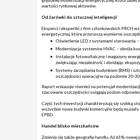
głębokiej modernizacji energetycznej, która zadecy
wartości rynkowej aktywów.
Od żarówki do sztucznej inteligencji
Eksperci i ekspertki z firm członkowskich PRCH wsk
energetycznej, które przynoszą wymierne oszczędn
Oświetlenie LED z systemami sterowania – 
Modernizacja systemów HVAC – obniża koszt
Instalacje fotowoltaiczne i magazyny energi
zwiększając niezależność i obniżając ekspoz
Systemy zarządzania budynkiem (BMS) i sztuc
oszczędności operacyjne na poziomie 20-3
Raport wskazuje również na potencjał modernizacj
szacowane oszczędności osiągają poziom odpowied
Część tych inwestycji charakteryzują się szybką st
wszystkie nowe budynki komercyjne będą musiały 
EPBD.
Handel blisko mieszkańców
Zmienia się także geografia handlu. Aż 61% nowej