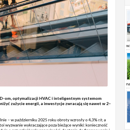
wz
na
D-om, optymalizacji HVAC i inteligentnym systemom
żyć zużycie energii, a inwestycje zwracają się nawet w 2–
ie – w październiku 2025 roku obroty wzrosły o 4,3% r/r, a
toi wyzwanie wykraczające poza bieżące wyniki: konieczność