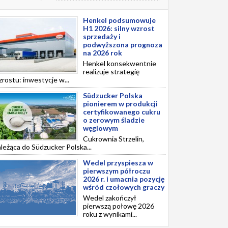
Henkel podsumowuje
H1 2026: silny wzrost
sprzedaży i
podwyższona prognoza
na 2026 rok
Henkel konsekwentnie
realizuje strategię
rostu: inwestycje w...
Südzucker Polska
pionierem w produkcji
certyfikowanego cukru
o zerowym śladzie
węglowym
Cukrownia Strzelin,
leżąca do Südzucker Polska...
Wedel przyspiesza w
pierwszym półroczu
2026 r. i umacnia pozycję
wśród czołowych graczy
Wedel zakończył
pierwszą połowę 2026
roku z wynikami...