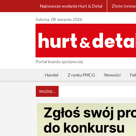
Najnowsze wydanie Hurt & Detal
Złote Innow
Sobota, 08 sierpnia 2026
Portal branży spożywczej
Handel
Z rynku FMCG
Nowości
Fel