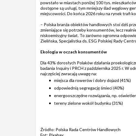
powstało w miastach poniżej 100 tys. mieszkańców.
dostępne są usługi, tym mniejszy ślad węglowy ge
miejscowości. Do końca 2026 roku na rynek trafi ko
– Polska branża obiektów handlowych stoi dziś pr
zmieniające się potrzeby konsumentów, lecz realni
niskoemisyjny świat. To zarówno ogromna odpowiedz
Zielińska, Specjalistka ds. ESG Polskiej Rady Cen
Ekologia w oczach konsumentów
Dla 43% dorosłych Polaków działania proekologic
badania Inquiry i PRCH z października 2025 r. W o
najczęściej zwracają uwagę na:
miejsca dla rowerów i dobry dojazd (41%)
odpowiednią segregację śmieci (40%)
energooszczędne rozwiązania, np. oświetle
tereny zielone wokół budynku (31%)
Źródło: Polska Rada Centrów Handlowych
Fot: Pixabay