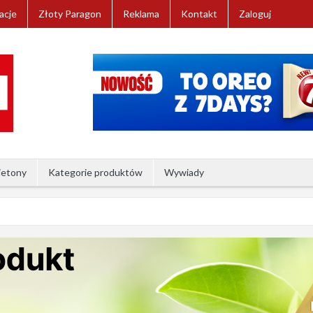
acje
Złoty Paragon
Reklama
Kontakt
Zaloguj
ietony
Kategorie produktów
Wywiady