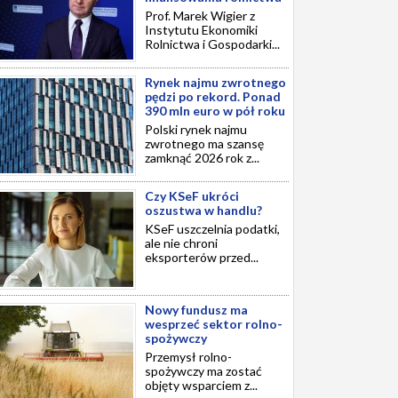
Prof. Marek Wigier z
Instytutu Ekonomiki
Rolnictwa i Gospodarki...
Rynek najmu zwrotnego
pędzi po rekord. Ponad
390 mln euro w pół roku
Polski rynek najmu
zwrotnego ma szansę
zamknąć 2026 rok z...
Czy KSeF ukróci
oszustwa w handlu?
KSeF uszczelnia podatki,
ale nie chroni
eksporterów przed...
Nowy fundusz ma
wesprzeć sektor rolno-
spożywczy
Przemysł rolno-
spożywczy ma zostać
objęty wsparciem z...