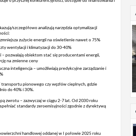
duje o przyszłej konkurencyjności, dostępie do finansowania i
azują/szczegółowo analizują narzędzia optymalizacji
ości:
zmniejsza zużycie energii na oświetlenie nawet o 75%
y wentylacji i klimatyzacji do 30-40%
i – pozwalają obiektom stać się producentami energii,
ycję na zmienne ceny
zna inteligencja – umożliwiają predykcyjne zarządzanie i
0%
i transportu pionowego czy węzłów cieplnych, gdzie
nio do 40% i 30%.
opą zwrotu – zazwyczaj w ciągu 2-7 lat. Od 2030 roku
spełniać standardy zeroemisyjności zgodnie z dyrektywą
 powierzchni handlowej oddanej w I połowie 2025 roku