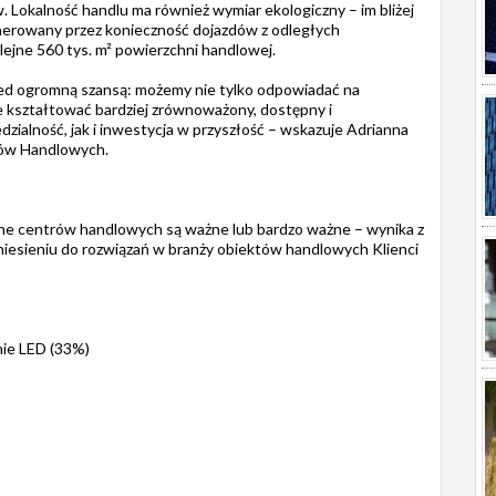
 Lokalność handlu ma również wymiar ekologiczny – im bliżej
nerowany przez konieczność dojazdów z odległych
lejne 560 tys. m² powierzchni handlowej.
zed ogromną szansą: możemy nie tylko odpowiadać na
e kształtować bardziej zrównoważony, dostępny i
ialność, jak i inwestycja w przyszłość – wskazuje Adrianna
trów Handlowych.
zne centrów handlowych są ważne lub bardzo ważne – wynika z
dniesieniu do rozwiązań w branży obiektów handlowych Klienci
nie LED (33%)