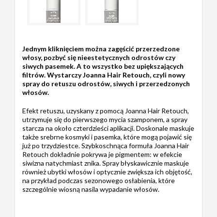
Jednym kliknięciem można zagęścić przerzedzone
włosy, pozbyć się nieestetycznych odrostów czy
siwych pasemek. A to wszystko bez upiększających
filtrów. Wystarczy Joanna Hair Retouch, czyli nowy
spray do retuszu odrostów, siwych i przerzedzonych
włosów.
Efekt retuszu, uzyskany z pomocą Joanna Hair Retouch,
utrzymuje się do pierwszego mycia szamponem, a spray
starcza na około czterdzieści aplikacji. Doskonale maskuje
także srebrne kosmyki i pasemka, które mogą pojawić się
już po trzydziestce. Szybkoschnąca formuła Joanna Hair
Retouch dokładnie pokrywa je pigmentem: w efekcie
siwizna natychmiast znika. Spray błyskawicznie maskuje
również ubytki włosów i optycznie zwiększa ich objętość,
na przykład podczas sezonowego osłabienia, które
szczególnie wiosną nasila wypadanie włosów.