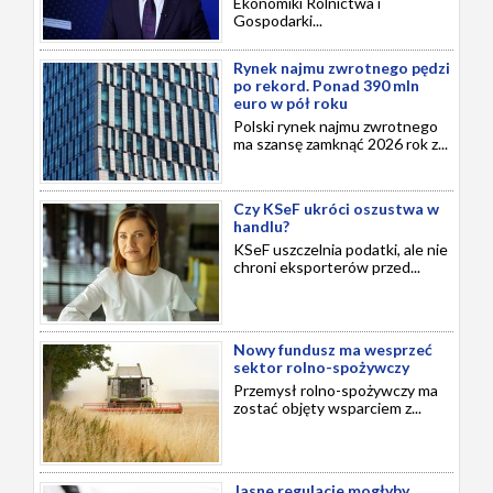
Ekonomiki Rolnictwa i
Gospodarki...
Rynek najmu zwrotnego pędzi
po rekord. Ponad 390 mln
euro w pół roku
Polski rynek najmu zwrotnego
ma szansę zamknąć 2026 rok z...
Czy KSeF ukróci oszustwa w
handlu?
KSeF uszczelnia podatki, ale nie
chroni eksporterów przed...
Nowy fundusz ma wesprzeć
sektor rolno-spożywczy
Przemysł rolno-spożywczy ma
zostać objęty wsparciem z...
Jasne regulacje mogłyby