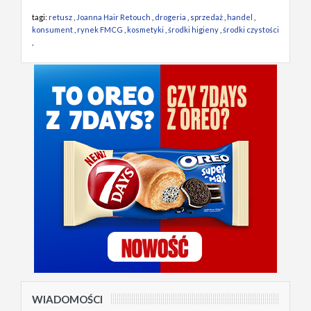
tagi:
retusz
,
Joanna Hair Retouch
,
drogeria
,
sprzedaż
,
handel
,
konsument
,
rynek FMCG
,
kosmetyki
,
środki higieny
,
środki czystości
,
WIADOMOŚCI