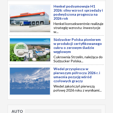
Henkel podsumowuje H1
2026: silny wzrost sprzedaży i
podwyższona prognoza na
2026 rok
Henkel konsekwentnie realizuje
strategię wzrostu: inwestycje
w...
Südzucker Polska pionierem
w produkcji certyfikowanego
cukru o zerowym śladzie
węglowym
Cukrownia Strzelin, należąca do
Südzucker Polska...
Wedel przyspiesza w
pierwszym półroczu 2026 r. i
umacnia pozycję wśród
czołowych graczy
Wedel zakończył pierwszą
połowę 2026 roku z wynikami...
AUTO