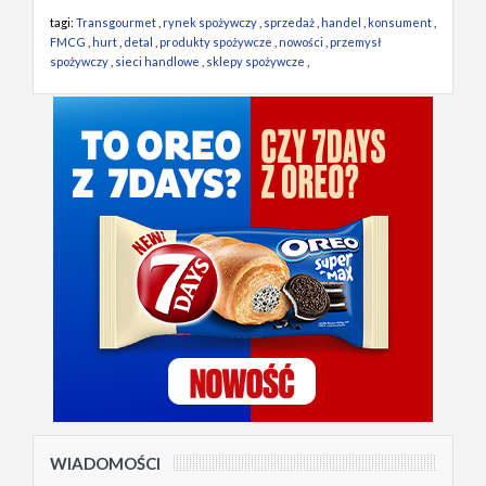
tagi:
Transgourmet
,
rynek spożywczy
,
sprzedaż
,
handel
,
konsument
,
FMCG
,
hurt
,
detal
,
produkty spożywcze
,
nowości
,
przemysł
spożywczy
,
sieci handlowe
,
sklepy spożywcze
,
WIADOMOŚCI