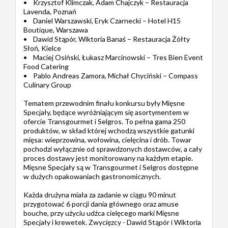
• Krzysztof Klimczak, Adam Chajczyk – Restauracja
Lavenda, Poznań
• Daniel Warszawski, Eryk Czarnecki – Hotel H15
Boutique, Warszawa
• Dawid Stąpór, Wiktoria Banaś – Restauracja Żółty
Słoń, Kielce
• Maciej Osiński, Łukasz Marcinowski – Tres Bien Event
Food Catering
• Pablo Andreas Zamora, Michał Chyciński – Compass
Culinary Group
Tematem przewodnim finału konkursu były Mięsne
Specjały, będące wyróżniającym się asortymentem w
ofercie Transgourmet i Selgros. To pełna gama 250
produktów, w skład której wchodzą wszystkie gatunki
mięsa: wieprzowina, wołowina, cielęcina i drób. Towar
pochodzi wyłącznie od sprawdzonych dostawców, a cały
proces dostawy jest monitorowany na każdym etapie.
Mięsne Specjały są w Transgourmet i Selgros dostępne
w dużych opakowaniach gastronomicznych.
Każda drużyna miała za zadanie w ciągu 90 minut
przygotować 6 porcji dania głównego oraz amuse
bouche, przy użyciu udźca cielęcego marki Mięsne
Specjały i krewetek. Zwycięzcy - Dawid Stąpór i Wiktoria