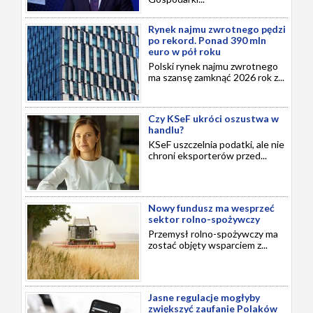
Rynek najmu zwrotnego pędzi
po rekord. Ponad 390 mln
euro w pół roku
Polski rynek najmu zwrotnego
ma szansę zamknąć 2026 rok z...
Czy KSeF ukróci oszustwa w
handlu?
KSeF uszczelnia podatki, ale nie
chroni eksporterów przed...
Nowy fundusz ma wesprzeć
sektor rolno-spożywczy
Przemysł rolno-spożywczy ma
zostać objęty wsparciem z...
Jasne regulacje mogłyby
zwiększyć zaufanie Polaków