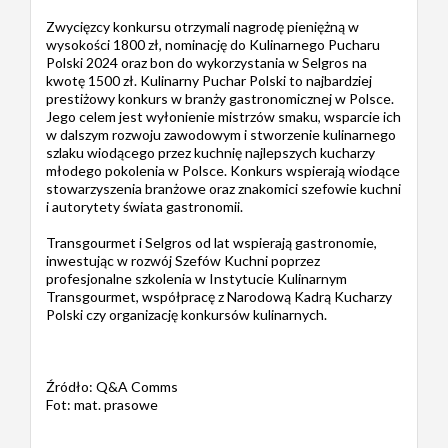
Zwycięzcy konkursu otrzymali nagrodę pieniężną w
wysokości 1800 zł, nominację do Kulinarnego Pucharu
Polski 2024 oraz bon do wykorzystania w Selgros na
kwotę 1500 zł. Kulinarny Puchar Polski to najbardziej
prestiżowy konkurs w branży gastronomicznej w Polsce.
Jego celem jest wyłonienie mistrzów smaku, wsparcie ich
w dalszym rozwoju zawodowym i stworzenie kulinarnego
szlaku wiodącego przez kuchnię najlepszych kucharzy
młodego pokolenia w Polsce. Konkurs wspierają wiodące
stowarzyszenia branżowe oraz znakomici szefowie kuchni
i autorytety świata gastronomii.
Transgourmet i Selgros od lat wspierają gastronomie,
inwestując w rozwój Szefów Kuchni poprzez
profesjonalne szkolenia w Instytucie Kulinarnym
Transgourmet, współpracę z Narodową Kadrą Kucharzy
Polski czy organizację konkursów kulinarnych.
Źródło: Q&A Comms
Fot: mat. prasowe