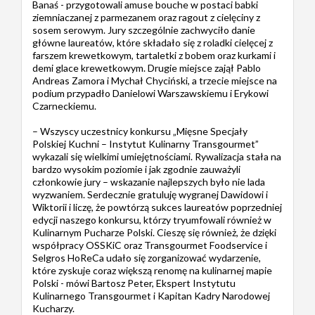
Banaś - przygotowali amuse bouche w postaci babki
ziemniaczanej z parmezanem oraz ragout z cielęciny z
sosem serowym. Jury szczególnie zachwyciło danie
główne laureatów, które składało się z roladki cielęcej z
farszem krewetkowym, tartaletki z bobem oraz kurkami i
demi glace krewetkowym. Drugie miejsce zajął Pablo
Andreas Zamora i Mychał Chyciński, a trzecie miejsce na
podium przypadło Danielowi Warszawskiemu i Erykowi
Czarneckiemu.
– Wszyscy uczestnicy konkursu „Mięsne Specjały
Polskiej Kuchni – Instytut Kulinarny Transgourmet”
wykazali się wielkimi umiejętnościami. Rywalizacja stała na
bardzo wysokim poziomie i jak zgodnie zauważyli
członkowie jury – wskazanie najlepszych było nie lada
wyzwaniem. Serdecznie gratuluję wygranej Dawidowi i
Wiktorii i liczę, że powtórzą sukces laureatów poprzedniej
edycji naszego konkursu, którzy tryumfowali również w
Kulinarnym Pucharze Polski. Cieszę się również, że dzięki
współpracy OSSKiC oraz Transgourmet Foodservice i
Selgros HoReCa udało się zorganizować wydarzenie,
które zyskuje coraz większą renomę na kulinarnej mapie
Polski - mówi Bartosz Peter, Ekspert Instytutu
Kulinarnego Transgourmet i Kapitan Kadry Narodowej
Kucharzy.