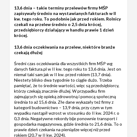
13,6 dnia – takie terminy przelewów firmy MŚP
zapisywały średnio na wystawianych fakturach w II
kw. tego roku. To podobnie jak przed rokiem. Rolnicy
czekali na przelew średnio o 2,5 dnia krócej,
przedsiębiorcy działający w handlu prawie 1 dzień
krócej.
13,6 dnia oczekiwania na przelew, niektóre branże
czekają dłużej
Średni czas oczekiwania dla wszystkich firm MŚP wg
danych faktura.pl w II kw. tego roku to 13,6 dnia. Jest on
niemal taki sam jak w II kw. przed rokiem (13,7 dnia).
Niestety blisko dwa tygodnie to ciągle dużo. Trzeba
pamiętać, że to średnie wartości, więc są przedsiębiorcy,
którzy czekają znacznie dłużej. W przypadku firm
zajmujących się opieką zdrowotną i pomocą społeczną
średnia to aż 15,6 dnia. Złe dane wykazały też firmy z
kategorii budownictwo – 13,9 dnia, przy czym w tym
wypadku nastąpił wzrost w stosunku do II kw. 2024 r. o
0,3 dnia. Negatywne rekordy bije ponownie transport i
gospodarka magazynowa, gdzie średnia to 21,6 dnia. To o
prawie dzień czekania na pieniądze więcej niż przed
rokiem (20,7 w II kw. 2024).