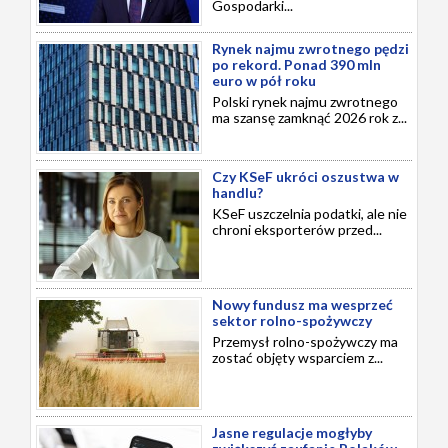
Gospodarki...
Rynek najmu zwrotnego pędzi
po rekord. Ponad 390 mln
euro w pół roku
Polski rynek najmu zwrotnego
ma szansę zamknąć 2026 rok z...
Czy KSeF ukróci oszustwa w
handlu?
KSeF uszczelnia podatki, ale nie
chroni eksporterów przed...
Nowy fundusz ma wesprzeć
sektor rolno-spożywczy
Przemysł rolno-spożywczy ma
zostać objęty wsparciem z...
Jasne regulacje mogłyby