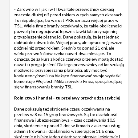
- Zarówno w I jak i w II kwartale przewoźnicy czekają
znacznie dłużej niż przed rokiem w tych samych okresach.
To niepokojące, bo wzrost PKB oznacza więcej pracy w
TSL. Wiele firm z branży oczekiwało, że takie okoliczności
pozwolą im negocjować lepsze stawki lub przynajmniej
przyspieszenie płatności. Dane pokazują, że jest jednak
dokładnie odwrotnie. Więcej pracy, ale opłaconej jeszcze
później niż przed rokiem. Średnio to ponad 21 dni, ale
wielu przewoźników czeka nawet dwa miesiące. To
oznacza, że za kurs z końca czerwca przelew mogą dostać
nawet u progu jesieni. Dlatego przewoźnicy od lat szukają
możliwości przyspieszania płatności, aby móc być
konkurencyjnymi i na bieżąco finansować swoje wydatki -
komentuje Wojciech Miklaszewski z Finea, specjalizującej
się w finansowaniu branży TSL.
Rolnictwo i handel - tu przelewy przychodzą szybciej
Dane pokazują też skrócenie czasu oczekiwania na
przelew w 8 na 15 grup branżowych. Są to: działalność
finansowa i ubezpieczeniowa – czas oczekiwania 10,5
dnia, skrócenie o ponad 2 dni; w firmach z zakresu usług
administrowania i działalności wspierającej 11,6 dnia,
skrócenie o blisko jeden dzień; w rolnictwie, leśnictwie i