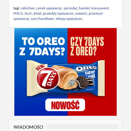
tagi:
rolnictwo
,
rynek spożywczy
,
sprzedaż
,
handel
,
konsument
,
FMCG
,
hurt
,
detal
,
produkty spożywcze
,
nowości
,
przemysł
spożywczy
,
sieci handlowe
,
sklepy spożywcze
,
WIADOMOŚCI