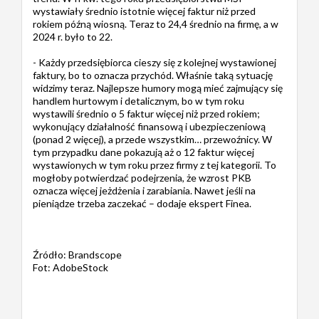
wystawiały średnio istotnie więcej faktur niż przed
rokiem późną wiosną. Teraz to 24,4 średnio na firmę, a w
2024 r. było to 22.
- Każdy przedsiębiorca cieszy się z kolejnej wystawionej
faktury, bo to oznacza przychód. Właśnie taką sytuację
widzimy teraz. Najlepsze humory mogą mieć zajmujący się
handlem hurtowym i detalicznym, bo w tym roku
wystawili średnio o 5 faktur więcej niż przed rokiem;
wykonujący działalność finansową i ubezpieczeniową
(ponad 2 więcej), a przede wszystkim… przewoźnicy. W
tym przypadku dane pokazują aż o 12 faktur więcej
wystawionych w tym roku przez firmy z tej kategorii. To
mogłoby potwierdzać podejrzenia, że wzrost PKB
oznacza więcej jeżdżenia i zarabiania. Nawet jeśli na
pieniądze trzeba zaczekać – dodaje ekspert Finea.
Źródło: Brandscope
Fot: AdobeStock