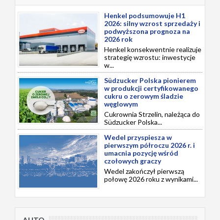
Henkel podsumowuje H1
2026: silny wzrost sprzedaży i
podwyższona prognoza na
2026 rok
Henkel konsekwentnie realizuje
strategię wzrostu: inwestycje
w...
Südzucker Polska pionierem
w produkcji certyfikowanego
cukru o zerowym śladzie
węglowym
Cukrownia Strzelin, należąca do
Südzucker Polska...
Wedel przyspiesza w
pierwszym półroczu 2026 r. i
umacnia pozycję wśród
czołowych graczy
Wedel zakończył pierwszą
połowę 2026 roku z wynikami...
AUTO