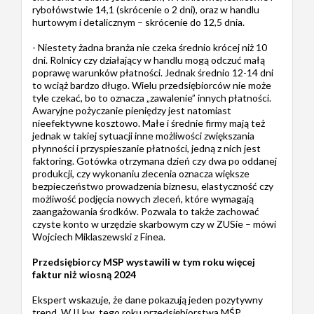
rybołówstwie 14,1 (skrócenie o 2 dni), oraz w handlu
hurtowym i detalicznym – skrócenie do 12,5 dnia.
- Niestety żadna branża nie czeka średnio krócej niż 10
dni. Rolnicy czy działający w handlu mogą odczuć małą
poprawę warunków płatności. Jednak średnio 12-14 dni
to wciąż bardzo długo. Wielu przedsiębiorców nie może
tyle czekać, bo to oznacza „zawalenie” innych płatności.
Awaryjne pożyczanie pieniędzy jest natomiast
nieefektywne kosztowo. Małe i średnie firmy mają też
jednak w takiej sytuacji inne możliwości zwiększania
płynności i przyspieszanie płatności, jedną z nich jest
faktoring. Gotówka otrzymana dzień czy dwa po oddanej
produkcji, czy wykonaniu zlecenia oznacza większe
bezpieczeństwo prowadzenia biznesu, elastyczność czy
możliwość podjęcia nowych zleceń, które wymagają
zaangażowania środków. Pozwala to także zachować
czyste konto w urzędzie skarbowym czy w ZUSie – mówi
Wojciech Miklaszewski z Finea.
Przedsiębiorcy MSP wystawili w tym roku więcej
faktur niż wiosną 2024
Ekspert wskazuje, że dane pokazują jeden pozytywny
trend. W II kw. tego roku przedsiębiorstwa MŚP