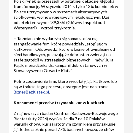
Polski rynek jaj przeszedł w ostatniej dekadzie głęboką
transformację. W styczniu 2014 r. tylko 13% kur niosek w
Polsce utrzymywano w systemach alternatywnych –
ściółkowym, wolnowybiegowym i ekologicznym. Dziś
odsetek ten wynosi 39,35% (Główny Inspektorat
Weterynarii) – wzrósł trzykrotnie.
– Ta zmiana nie wydarzyła się sama: stoi za nią
zaangażowanie firm, które powiedziały „stop” jajom
klatkowym. Odpowiedzi, które właśnie otrzymaliśmy od
sieci handlowych, pokazują, że dobrostan zwierząt na
stałe zagościł w strategiach biznesowych – mówi Julia
Pająk, menadżerka ds. kampanii dobrostanowych w
Stowarzyszeniu Otwarte Klatki.
Pełne zestawienie firm, które wycofały jaja klatkowe lub
są w trakcie tego procesu, dostępne jest na stronie
BiznesBezKlatek.pl
.
Konsumenci przeciw trzymaniu kur w klatkach
Z najnowszych badań Centrum Badawczo-Rozwojowego
Biostat (luty 2026) wynika, że dla 7 na 10 Polaków
warunki chowu kur są istotnym czynnikiem przy zakupie
jaj. Jednocześnie ponad 77% badanych uważa, że chów