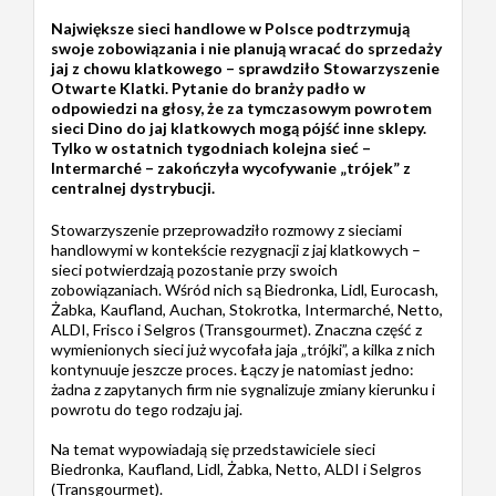
Największe sieci handlowe w Polsce podtrzymują
swoje zobowiązania i nie planują wracać do sprzedaży
jaj z chowu klatkowego – sprawdziło Stowarzyszenie
Otwarte Klatki. Pytanie do branży padło w
odpowiedzi na głosy, że za tymczasowym powrotem
sieci Dino do jaj klatkowych mogą pójść inne sklepy.
Tylko w ostatnich tygodniach kolejna sieć –
Intermarché – zakończyła wycofywanie „trójek” z
centralnej dystrybucji.
Stowarzyszenie przeprowadziło rozmowy z sieciami
handlowymi w kontekście rezygnacji z jaj klatkowych –
sieci potwierdzają pozostanie przy swoich
zobowiązaniach. Wśród nich są Biedronka, Lidl, Eurocash,
Żabka, Kaufland, Auchan, Stokrotka, Intermarché, Netto,
ALDI, Frisco i Selgros (Transgourmet). Znaczna część z
wymienionych sieci już wycofała jaja „trójki”, a kilka z nich
kontynuuje jeszcze proces. Łączy je natomiast jedno:
żadna z zapytanych firm nie sygnalizuje zmiany kierunku i
powrotu do tego rodzaju jaj.
Na temat wypowiadają się przedstawiciele sieci
Biedronka, Kaufland, Lidl, Żabka, Netto, ALDI i Selgros
(Transgourmet).