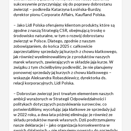
sukcesywnie przyczyniając się do poprawy dobrostanu
zwierząt – podkreśla Katarzyna Łosińska-Burdzy,
dyrektor pionu Corporate Affairs, Kaufland Polska.
– Jako Lidl Polska oferujemy klientom produkty, które są
zgodne z naszą Strategią CSR, obejmującą troskę o
środowisko naturalne, w tym o rozwój dobrostanu
zwierząt w Polsce. Dlatego, zgodnie z naszym
zobowiązaniem, do końca 2025 r. całkowicie
zaprzestaliśmy sprzedaży jaj kurzych z chowu klatkowego,
jak również wyeliminowaliśmy je z produktów naszych
marek własnych, zawierających w składzie jaja kurze. W
związku z tym chcielibyśmy podkreślić, że nie planujemy
ponownej sprzedaży jaj kurzych z chowu klatkowego –
wskazuje Aleksandra Robaszkiewicz, dyrektorka ds.
relacji korporacyjnych, Lidl Polska.
– Dobrostan zwierząt jest trwałym elementem naszych
ambicji wyrażonych w Strategii Odpowiedzialności i
politykach dotyczących pozyskiwania surowców, co
potwierdziliśmy, wycofując jaja klatkowe ze sprzedaży już
w 2022 roku, a dwa lata później eliminując je również ze
składu produktów marek własnych. Dziś podtrzymujemy
nasze deklaracje i – jako organizacja konsekwentna w
swoich działaniach – nie planujemy powrotu do sprzedaży