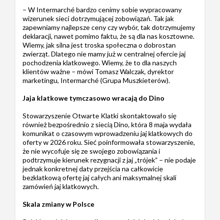
– W Intermarché bardzo cenimy sobie wypracowany
wizerunek sieci dotrzymującej zobowiązań. Tak jak
zapewniamy najlepsze ceny czy wybór, tak dotrzymujemy
deklaracji, nawet pomimo faktu, że są dla nas kosztowne.
Wiemy, jak silna jest troska społeczna o dobrostan
zwierząt. Dlatego nie mamy już w centralnej ofercie jaj
pochodzenia klatkowego. Wiemy, że to dla naszych
klientów ważne – mówi Tomasz Walczak, dyrektor
marketingu, Intermarché (Grupa Muszkieterów).
Jaja klatkowe tymczasowo wracają do Dino
Stowarzyszenie Otwarte Klatki skontaktowało się
również bezpośrednio z siecią Dino, która 8 maja wydała
komunikat o czasowym wprowadzeniu jaj klatkowych do
oferty w 2026 roku. Sieć poinformowała stowarzyszenie,
że nie wycofuje się ze swojego zobowiązania i
podtrzymuje kierunek rezygnacji z jaj „trójek” – nie podaje
jednak konkretnej daty przejścia na całkowicie
bezklatkową ofertę jaj całych ani maksymalnej skali
zamówień jaj klatkowych.
Skala zmiany w Polsce