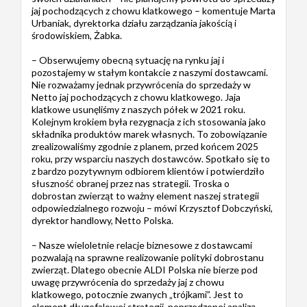
jaj pochodzących z chowu klatkowego – komentuje Marta
Urbaniak, dyrektorka działu zarządzania jakością i
środowiskiem, Żabka.
– Obserwujemy obecną sytuację na rynku jaj i
pozostajemy w stałym kontakcie z naszymi dostawcami.
Nie rozważamy jednak przywrócenia do sprzedaży w
Netto jaj pochodzących z chowu klatkowego. Jaja
klatkowe usunęliśmy z naszych półek w 2021 roku.
Kolejnym krokiem była rezygnacja z ich stosowania jako
składnika produktów marek własnych. To zobowiązanie
zrealizowaliśmy zgodnie z planem, przed końcem 2025
roku, przy wsparciu naszych dostawców. Spotkało się to
z bardzo pozytywnym odbiorem klientów i potwierdziło
słuszność obranej przez nas strategii. Troska o
dobrostan zwierząt to ważny element naszej strategii
odpowiedzialnego rozwoju – mówi Krzysztof Dobczyński,
dyrektor handlowy, Netto Polska.
– Nasze wieloletnie relacje biznesowe z dostawcami
pozwalają na sprawne realizowanie polityki dobrostanu
zwierząt. Dlatego obecnie ALDI Polska nie bierze pod
uwagę przywrócenia do sprzedaży jaj z chowu
klatkowego, potocznie zwanych „trójkami”. Jest to
element długofalowej strategii, poprzedzonej analizą