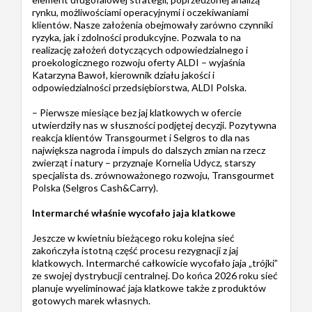
rynku, możliwościami operacyjnymi i oczekiwaniami
klientów. Nasze założenia obejmowały zarówno czynniki
ryzyka, jak i zdolności produkcyjne. Pozwala to na
realizację założeń dotyczących odpowiedzialnego i
proekologicznego rozwoju oferty ALDI – wyjaśnia
Katarzyna Bawoł, kierownik działu jakości i
odpowiedzialności przedsiębiorstwa, ALDI Polska.
– Pierwsze miesiące bez jaj klatkowych w ofercie
utwierdziły nas w słuszności podjętej decyzji. Pozytywna
reakcja klientów Transgourmet i Selgros to dla nas
największa nagroda i impuls do dalszych zmian na rzecz
zwierząt i natury – przyznaje Kornelia Udycz, starszy
specjalista ds. zrównoważonego rozwoju, Transgourmet
Polska (Selgros Cash&Carry).
Intermarché właśnie wycofało jaja klatkowe
Jeszcze w kwietniu bieżącego roku kolejna sieć
zakończyła istotną część procesu rezygnacji z jaj
klatkowych. Intermarché całkowicie wycofało jaja „trójki”
ze swojej dystrybucji centralnej. Do końca 2026 roku sieć
planuje wyeliminować jaja klatkowe także z produktów
gotowych marek własnych.