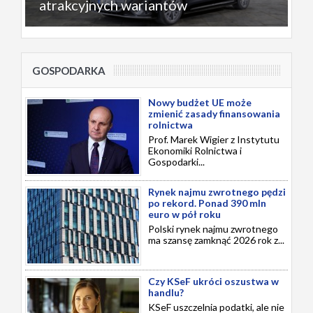
atrakcyjnych wariantów
GOSPODARKA
Nowy budżet UE może
zmienić zasady finansowania
rolnictwa
Prof. Marek Wigier z Instytutu
Ekonomiki Rolnictwa i
Gospodarki...
Rynek najmu zwrotnego pędzi
po rekord. Ponad 390 mln
euro w pół roku
Polski rynek najmu zwrotnego
ma szansę zamknąć 2026 rok z...
Czy KSeF ukróci oszustwa w
handlu?
KSeF uszczelnia podatki, ale nie