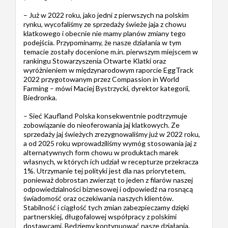
– Już w 2022 roku, jako jedni z pierwszych na polskim
rynku, wycofaliśmy ze sprzedaży świeże jaja z chowu
klatkowego i obecnie nie mamy planów zmiany tego
podejścia. Przypominamy, że nasze działania w tym
temacie zostały docenione m.in. pierwszym miejscem w
rankingu Stowarzyszenia Otwarte Klatki oraz
wyróżnieniem w międzynarodowym raporcie EggTrack
2022 przygotowanym przez Compassion in World
Farming – mówi Maciej Bystrzycki, dyrektor kategorii,
Biedronka.
– Sieć Kaufland Polska konsekwentnie podtrzymuje
zobowiązanie do nieoferowania jaj klatkowych. Ze
sprzedaży jaj świeżych zrezygnowaliśmy już w 2022 roku,
a od 2025 roku wprowadziliśmy wymóg stosowania jaj z
alternatywnych form chowu w produktach marek
własnych, w których ich udział w recepturze przekracza
1%. Utrzymanie tej polityki jest dla nas priorytetem,
ponieważ dobrostan zwierząt to jeden z filarów naszej
odpowiedzialności biznesowej i odpowiedź na rosnącą
świadomość oraz oczekiwania naszych klientów.
Stabilność i ciągłość tych zmian zabezpieczamy dzięki
partnerskiej, długofalowej współpracy z polskimi
dostawcami. Będziemy kontynuować nasze działania,