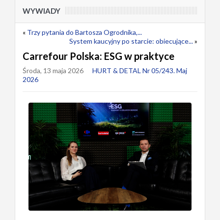
WYWIADY
«
Trzy pytania do Bartosza Ogrodnika,...
System kaucyjny po starcie: obiecujące...
»
Carrefour Polska: ESG w praktyce
Środa, 13 maja 2026
HURT & DETAL Nr 05/243. Maj
2026