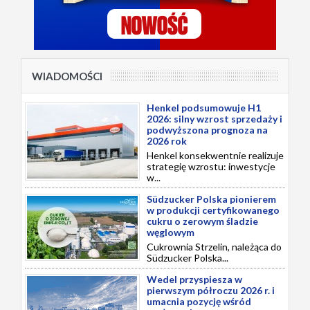
WIADOMOŚCI
Henkel podsumowuje H1
2026: silny wzrost sprzedaży i
podwyższona prognoza na
2026 rok
Henkel konsekwentnie realizuje
strategię wzrostu: inwestycje
w...
Südzucker Polska pionierem
w produkcji certyfikowanego
cukru o zerowym śladzie
węglowym
Cukrownia Strzelin, należąca do
Südzucker Polska...
Wedel przyspiesza w
pierwszym półroczu 2026 r. i
umacnia pozycję wśród