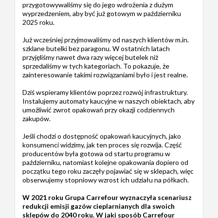
przygotowywaliśmy się do jego wdrożenia z dużym
wyprzedzeniem, aby być już gotowym w październiku
2025 roku.
Już wcześniej przyjmowaliśmy od naszych klientów m.in.
szklane butelki bez paragonu. W ostatnich latach
przyjęliśmy nawet dwa razy więcej butelek niż
sprzedaliśmy w tych kategoriach. To pokazuje, że
zainteresowanie takimi rozwiązaniami było i jest realne.
Dziś wspieramy klientów poprzez rozwój infrastruktury.
Instalujemy automaty kaucyjne w naszych obiektach, aby
umożliwić zwrot opakowań przy okazji codziennych
zakupów.
Jeśli chodzi o dostępność opakowań kaucyjnych, jako
konsumenci widzimy, jak ten proces się rozwija. Część
producentów była gotowa od startu programu w
październiku, natomiast kolejne opakowania dopiero od
początku tego roku zaczęły pojawiać się w sklepach, więc
obserwujemy stopniowy wzrost ich udziału na półkach.
W 2021 roku Grupa Carrefour wyznaczyła scenariusz
redukcji emisji gazów cieplarnianych dla swoich
sklepów do 2040 roku. W jaki sposób Carrefour