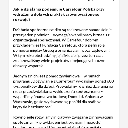
Jakie działania podejmuje Carrefour Polska przy
wdrażaniu dobrych praktyk zrównoważonego
rozwoju?
Działania społeczne rzadko są realizowane samodzielnie
przez jeden podmiot – wymagają współpracy biznesu z
organizacjami społecznymi. W Carrefour dobrym
przykładem jest Fundacja Carrefour, która pełni rolę
pomostu między Grupą a organizacjami pozarządowymi.
W tym roku obchodzimy jej 25-lecie i przez ten czas
zrealizowaliśmy wiele projektów obejmujących różne
obszary wsparcia.
Jednym z nich jest pomoc żywieniowa – w ramach
programu „Dożywianie z Carrefour” wydaliśmy ponad 600
tys. posiłków dla dzieci. Prowadzimy również działania na
rzecz przeciwdziałania wykluczeniu społecznemu –
wsparliśmy finansowo budowę Domu bł. Aniceta w
Warszawie, gdzie wydawane są posiłki dla osób w
kryzysie bezdomności.
Równolegle rozwijamy inicjatywy związane z innowacjami
społecznymi – przykładem jest program Impactful
Leaders, w ramach którego młodzi ludzie rozwijają