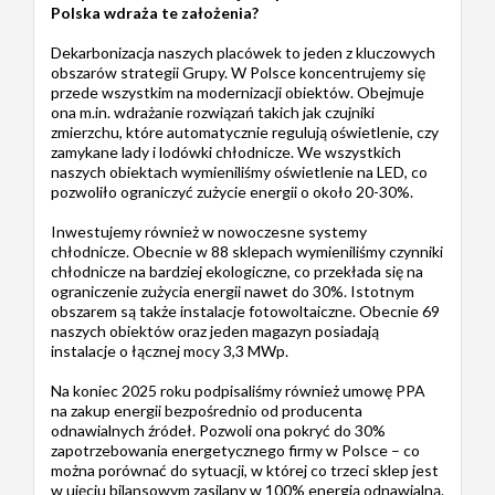
Polska wdraża te założenia?
Dekarbonizacja naszych placówek to jeden z kluczowych
obszarów strategii Grupy. W Polsce koncentrujemy się
przede wszystkim na modernizacji obiektów. Obejmuje
ona m.in. wdrażanie rozwiązań takich jak czujniki
zmierzchu, które automatycznie regulują oświetlenie, czy
zamykane lady i lodówki chłodnicze. We wszystkich
naszych obiektach wymieniliśmy oświetlenie na LED, co
pozwoliło ograniczyć zużycie energii o około 20-30%.
Inwestujemy również w nowoczesne systemy
chłodnicze. Obecnie w 88 sklepach wymieniliśmy czynniki
chłodnicze na bardziej ekologiczne, co przekłada się na
ograniczenie zużycia energii nawet do 30%. Istotnym
obszarem są także instalacje fotowoltaiczne. Obecnie 69
naszych obiektów oraz jeden magazyn posiadają
instalacje o łącznej mocy 3,3 MWp.
Na koniec 2025 roku podpisaliśmy również umowę PPA
na zakup energii bezpośrednio od producenta
odnawialnych źródeł. Pozwoli ona pokryć do 30%
zapotrzebowania energetycznego firmy w Polsce – co
można porównać do sytuacji, w której co trzeci sklep jest
w ujęciu bilansowym zasilany w 100% energią odnawialną.