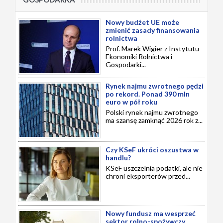
Nowy budżet UE może
zmienić zasady finansowania
rolnictwa
Prof. Marek Wigier z Instytutu
Ekonomiki Rolnictwa i
Gospodarki...
Rynek najmu zwrotnego pędzi
po rekord. Ponad 390 mln
euro w pół roku
Polski rynek najmu zwrotnego
ma szansę zamknąć 2026 rok z...
Czy KSeF ukróci oszustwa w
handlu?
KSeF uszczelnia podatki, ale nie
chroni eksporterów przed...
Nowy fundusz ma wesprzeć
sektor rolno-spożywczy