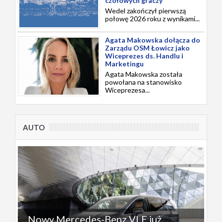
czołowych graczy
Wedel zakończył pierwszą
połowę 2026 roku z wynikami...
Agata Makowska dołącza do
Zarządu OSM Łowicz jako
Wiceprezes ds. Handlu i
Marketingu
Agata Makowska została
powołana na stanowisko
Wiceprezesa...
AUTO
Nowy Mercedes-Benz VLE już