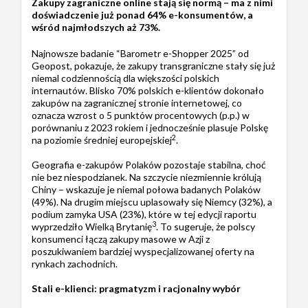
Zakupy zagraniczne online stają się normą – ma z nimi
doświadczenie już ponad 64% e-konsumentów, a
wśród najmłodszych aż 73%.
Najnowsze badanie “Barometr e-Shopper 2025” od
Geopost, pokazuje, że zakupy transgraniczne stały się już
niemal codziennością dla większości polskich
internautów. Blisko 70% polskich e-klientów dokonało
zakupów na zagranicznej stronie internetowej, co
oznacza wzrost o 5 punktów procentowych (p.p.) w
porównaniu z 2023 rokiem i jednocześnie plasuje Polskę
2
na poziomie średniej europejskiej
.
Geografia e-zakupów Polaków pozostaje stabilna, choć
nie bez niespodzianek. Na szczycie niezmiennie królują
Chiny – wskazuje je niemal połowa badanych Polaków
(49%). Na drugim miejscu uplasowały się Niemcy (32%), a
podium zamyka USA (23%), które w tej edycji raportu
3
wyprzedziło Wielką Brytanię
. To sugeruje, że polscy
konsumenci łączą zakupy masowe w Azji z
poszukiwaniem bardziej wyspecjalizowanej oferty na
rynkach zachodnich.
Stali e-klienci: pragmatyzm i racjonalny wybór