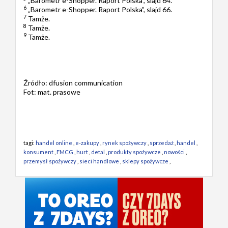
„Barometr e-Shopper. Raport Polska”, slajd 64.
6
„Barometr e-Shopper. Raport Polska”, slajd 66.
7
Tamże.
8
Tamże.
9
Tamże.
Źródło: dfusion communication
Fot: mat. prasowe
tagi:
handel online
,
e-zakupy
,
rynek spożywczy
,
sprzedaż
,
handel
,
konsument
,
FMCG
,
hurt
,
detal
,
produkty spożywcze
,
nowości
,
przemysł spożywczy
,
sieci handlowe
,
sklepy spożywcze
,