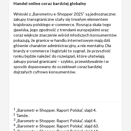
Handel online coraz bardziej globalny
Wnioski z „Barometru e-Shopper 2025” są jednoznaczne:
zakupy transgraniczne stały się trwałym elementem
krajobrazu polskiego e-commerce. Rosnąca skala tego
zjawiska, jego zgodność z trendami europejskimi oraz
coraz większe znaczenie wśród młodszych konsumentów
pokazują, że granice w handlu internetowym mają dziś
głównie charakter administracyjny, a nie mentalny. Dla
branży e-commerce i logistyki to sygnał, że przyszłość
rynku będzie należeć do rozwiązań, które ułatwiają
zakupy ponad granicami – szybko, przewidywalnie i w
sposób dopasowany do oczekiwań coraz bardziej
dojrzałych cyfrowo konsumentów.
1
„Barometr e-Shopper. Raport Polska”, slajd 4.
2
Tamże.
3
„Barometr e-Shopper. Raport Polska”, slajd 4.
4
„Barometr e-Shopper. Raport Polska”, slajd 63.
5