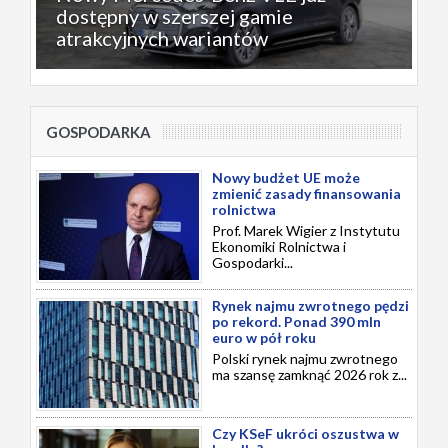
dostępny w szerszej gamie
atrakcyjnych wariantów
GOSPODARKA
Nowy budżet UE może
zmienić zasady finansowania
rolnictwa
Prof. Marek Wigier z Instytutu
Ekonomiki Rolnictwa i
Gospodarki...
Rynek najmu zwrotnego pędzi
po rekord. Ponad 390 mln
euro w pół roku
Polski rynek najmu zwrotnego
ma szansę zamknąć 2026 rok z...
Czy KSeF ukróci oszustwa w