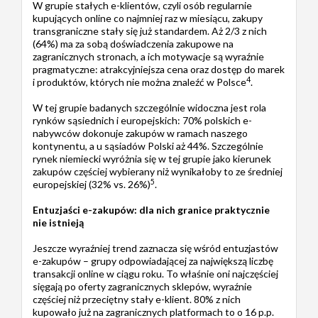
W grupie stałych e-klientów, czyli osób regularnie
kupujących online co najmniej raz w miesiącu, zakupy
transgraniczne stały się już standardem. Aż 2/3 z nich
(64%) ma za sobą doświadczenia zakupowe na
zagranicznych stronach, a ich motywacje są wyraźnie
pragmatyczne: atrakcyjniejsza cena oraz dostęp do marek
4
i produktów, których nie można znaleźć w Polsce
.
W tej grupie badanych szczególnie widoczna jest rola
rynków sąsiednich i europejskich: 70% polskich e-
nabywców dokonuje zakupów w ramach naszego
kontynentu, a u sąsiadów Polski aż 44%. Szczególnie
rynek niemiecki wyróżnia się w tej grupie jako kierunek
zakupów częściej wybierany niż wynikałoby to ze średniej
5
europejskiej (32% vs. 26%)
.
Entuzjaści e-zakupów: dla nich granice praktycznie
nie istnieją
Jeszcze wyraźniej trend zaznacza się wśród entuzjastów
e-zakupów – grupy odpowiadającej za największą liczbę
transakcji online w ciągu roku. To właśnie oni najczęściej
sięgają po oferty zagranicznych sklepów, wyraźnie
częściej niż przeciętny stały e-klient. 80% z nich
kupowało już na zagranicznych platformach to o 16 p.p.