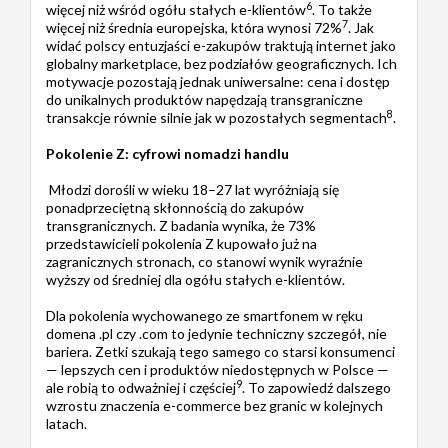
6
więcej niż wśród ogółu stałych e-klientów
. To także
7
więcej niż średnia europejska, która wynosi 72%
. Jak
widać polscy entuzjaści e-zakupów traktują internet jako
globalny marketplace, bez podziałów geograficznych. Ich
motywacje pozostają jednak uniwersalne: cena i dostęp
do unikalnych produktów napędzają transgraniczne
8
transakcje równie silnie jak w pozostałych segmentach
.
Pokolenie Z: cyfrowi nomadzi handlu
Młodzi dorośli w wieku 18–27 lat wyróżniają się
ponadprzeciętną skłonnością do zakupów
transgranicznych. Z badania wynika, że 73%
przedstawicieli pokolenia Z kupowało już na
zagranicznych stronach, co stanowi wynik wyraźnie
wyższy od średniej dla ogółu stałych e-klientów.
Dla pokolenia wychowanego ze smartfonem w ręku
domena .pl czy .com to jedynie techniczny szczegół, nie
bariera. Zetki szukają tego samego co starsi konsumenci
— lepszych cen i produktów niedostępnych w Polsce —
9
ale robią to odważniej i częściej
. To zapowiedź dalszego
wzrostu znaczenia e-commerce bez granic w kolejnych
latach.