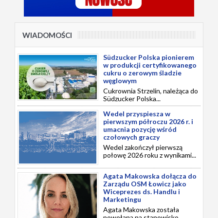
WIADOMOŚCI
Südzucker Polska pionierem
w produkcji certyfikowanego
cukru o zerowym śladzie
węglowym
Cukrownia Strzelin, należąca do
Südzucker Polska...
Wedel przyspiesza w
pierwszym półroczu 2026 r. i
umacnia pozycję wśród
czołowych graczy
Wedel zakończył pierwszą
połowę 2026 roku z wynikami...
Agata Makowska dołącza do
Zarządu OSM Łowicz jako
Wiceprezes ds. Handlu i
Marketingu
Agata Makowska została
powołana na stanowisko