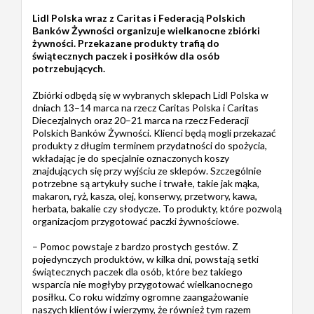
Lidl Polska wraz z Caritas i Federacją Polskich
Banków Żywności organizuje wielkanocne zbiórki
żywności. Przekazane produkty trafią do
świątecznych paczek i posiłków dla osób
potrzebujących.
Zbiórki odbędą się w wybranych sklepach Lidl Polska w
dniach 13–14 marca na rzecz Caritas Polska i Caritas
Diecezjalnych oraz 20–21 marca na rzecz Federacji
Polskich Banków Żywności. Klienci będą mogli przekazać
produkty z długim terminem przydatności do spożycia,
wkładając je do specjalnie oznaczonych koszy
znajdujących się przy wyjściu ze sklepów. Szczególnie
potrzebne są artykuły suche i trwałe, takie jak mąka,
makaron, ryż, kasza, olej, konserwy, przetwory, kawa,
herbata, bakalie czy słodycze. To produkty, które pozwolą
organizacjom przygotować paczki żywnościowe.
– Pomoc powstaje z bardzo prostych gestów. Z
pojedynczych produktów, w kilka dni, powstają setki
świątecznych paczek dla osób, które bez takiego
wsparcia nie mogłyby przygotować wielkanocnego
posiłku. Co roku widzimy ogromne zaangażowanie
naszych klientów i wierzymy, że również tym razem