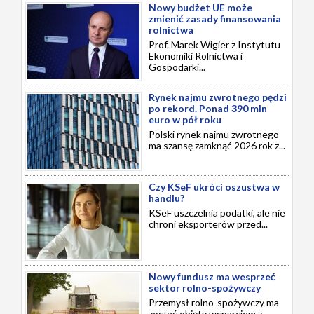
Nowy budżet UE może
zmienić zasady finansowania
rolnictwa
Prof. Marek Wigier z Instytutu
Ekonomiki Rolnictwa i
Gospodarki...
Rynek najmu zwrotnego pędzi
po rekord. Ponad 390 mln
euro w pół roku
Polski rynek najmu zwrotnego
ma szansę zamknąć 2026 rok z...
Czy KSeF ukróci oszustwa w
handlu?
KSeF uszczelnia podatki, ale nie
chroni eksporterów przed...
Nowy fundusz ma wesprzeć
sektor rolno-spożywczy
Przemysł rolno-spożywczy ma
zostać objęty wsparciem z...