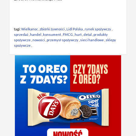
tagi:
Wielkanoc
,
zbiórki żywności
,
Lidl Polska
,
rynek spożywczy
,
sprzedaż
,
handel
,
konsument
,
FMCG
,
hurt
,
detal
,
produkty
spożywcze
,
nowości
,
przemysł spożywczy
,
sieci handlowe
,
sklepy
spożywcze
,