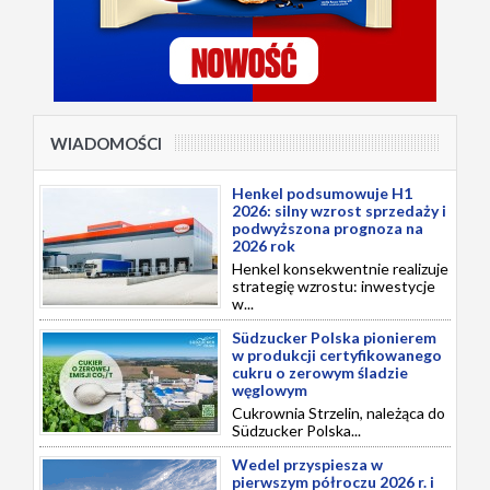
WIADOMOŚCI
Henkel podsumowuje H1
2026: silny wzrost sprzedaży i
podwyższona prognoza na
2026 rok
Henkel konsekwentnie realizuje
strategię wzrostu: inwestycje
w...
Südzucker Polska pionierem
w produkcji certyfikowanego
cukru o zerowym śladzie
węglowym
Cukrownia Strzelin, należąca do
Südzucker Polska...
Wedel przyspiesza w
pierwszym półroczu 2026 r. i