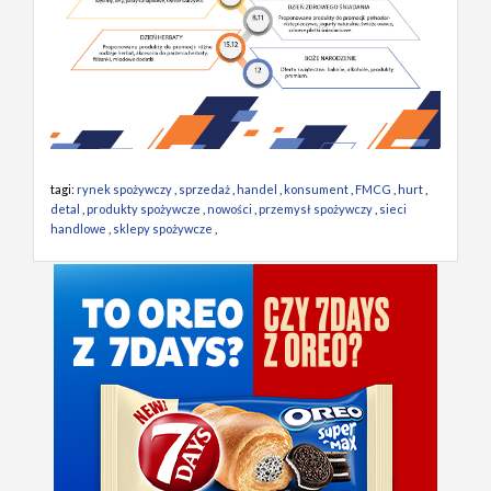
tagi:
rynek spożywczy
,
sprzedaż
,
handel
,
konsument
,
FMCG
,
hurt
,
detal
,
produkty spożywcze
,
nowości
,
przemysł spożywczy
,
sieci
handlowe
,
sklepy spożywcze
,