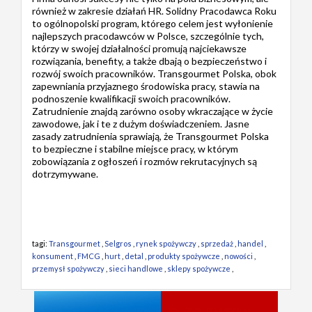
również w zakresie działań HR. Solidny Pracodawca Roku
to ogólnopolski program, którego celem jest wyłonienie
najlepszych pracodawców w Polsce, szczególnie tych,
którzy w swojej działalności promują najciekawsze
rozwiązania, benefity, a także dbają o bezpieczeństwo i
rozwój swoich pracowników. Transgourmet Polska, obok
zapewniania przyjaznego środowiska pracy, stawia na
podnoszenie kwalifikacji swoich pracowników.
Zatrudnienie znajdą zarówno osoby wkraczające w życie
zawodowe, jak i te z dużym doświadczeniem. Jasne
zasady zatrudnienia sprawiają, że Transgourmet Polska
to bezpieczne i stabilne miejsce pracy, w którym
zobowiązania z ogłoszeń i rozmów rekrutacyjnych są
dotrzymywane.
tagi:
Transgourmet
,
Selgros
,
rynek spożywczy
,
sprzedaż
,
handel
,
konsument
,
FMCG
,
hurt
,
detal
,
produkty spożywcze
,
nowości
,
przemysł spożywczy
,
sieci handlowe
,
sklepy spożywcze
,