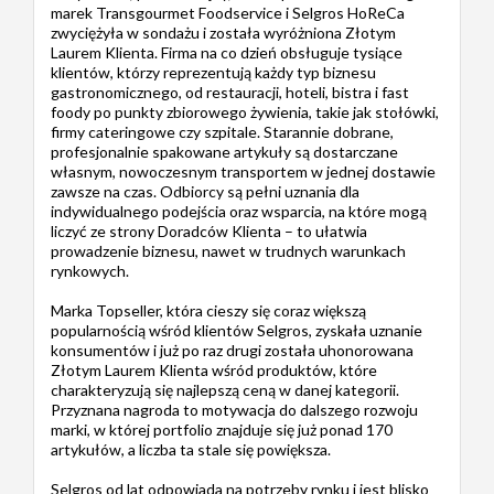
marek Transgourmet Foodservice i Selgros HoReCa
zwyciężyła w sondażu i została wyróżniona Złotym
Laurem Klienta. Firma na co dzień obsługuje tysiące
klientów, którzy reprezentują każdy typ biznesu
gastronomicznego, od restauracji, hoteli, bistra i fast
foody po punkty zbiorowego żywienia, takie jak stołówki,
firmy cateringowe czy szpitale. Starannie dobrane,
profesjonalnie spakowane artykuły są dostarczane
własnym, nowoczesnym transportem w jednej dostawie
zawsze na czas. Odbiorcy są pełni uznania dla
indywidualnego podejścia oraz wsparcia, na które mogą
liczyć ze strony Doradców Klienta – to ułatwia
prowadzenie biznesu, nawet w trudnych warunkach
rynkowych.
Marka Topseller, która cieszy się coraz większą
popularnością wśród klientów Selgros, zyskała uznanie
konsumentów i już po raz drugi została uhonorowana
Złotym Laurem Klienta wśród produktów, które
charakteryzują się najlepszą ceną w danej kategorii.
Przyznana nagroda to motywacja do dalszego rozwoju
marki, w której portfolio znajduje się już ponad 170
artykułów, a liczba ta stale się powiększa.
Selgros od lat odpowiada na potrzeby rynku i jest blisko