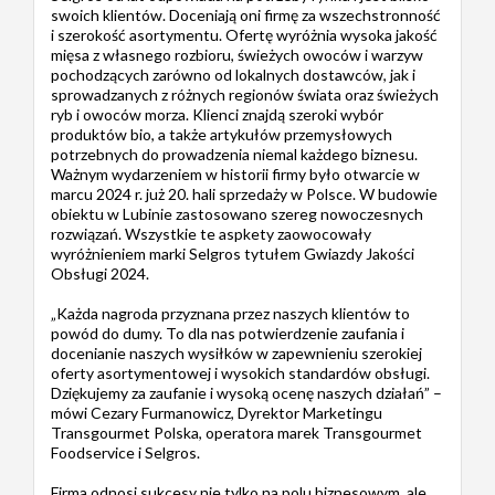
swoich klientów. Doceniają oni firmę za wszechstronność
i szerokość asortymentu. Ofertę wyróżnia wysoka jakość
mięsa z własnego rozbioru, świeżych owoców i warzyw
pochodzących zarówno od lokalnych dostawców, jak i
sprowadzanych z różnych regionów świata oraz świeżych
ryb i owoców morza. Klienci znajdą szeroki wybór
produktów bio, a także artykułów przemysłowych
potrzebnych do prowadzenia niemal każdego biznesu.
Ważnym wydarzeniem w historii firmy było otwarcie w
marcu 2024 r. już 20. hali sprzedaży w Polsce. W budowie
obiektu w Lubinie zastosowano szereg nowoczesnych
rozwiązań. Wszystkie te aspkety zaowocowały
wyróżnieniem marki Selgros tytułem Gwiazdy Jakości
Obsługi 2024.
„Każda nagroda przyznana przez naszych klientów to
powód do dumy. To dla nas potwierdzenie zaufania i
docenianie naszych wysiłków w zapewnieniu szerokiej
oferty asortymentowej i wysokich standardów obsługi.
Dziękujemy za zaufanie i wysoką ocenę naszych działań” –
mówi Cezary Furmanowicz, Dyrektor Marketingu
Transgourmet Polska, operatora marek Transgourmet
Foodservice i Selgros.
Firma odnosi sukcesy nie tylko na polu biznesowym, ale