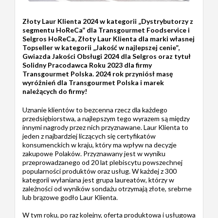
Złoty Laur Klienta 2024 w kategorii „Dystrybutorzy z
segmentu HoReCa” dla Transgourmet Foodservice i
Selgros HoReCa, Złoty Laur Klienta dla marki własnej
Topseller w kategorii „Jakość w najlepszej cenie”,
Gwiazda Jakości Obsługi 2024 dla Selgros oraz tytuł
Solidny Pracodawca Roku 2023 dla firmy
Transgourmet Polska. 2024 rok przyniósł masę
wyróżnień dla Transgourmet Polska i marek
należących do firmy!
Uznanie klientów to bezcenna rzecz dla każdego
przedsiębiorstwa, a najlepszym tego wyrazem są między
innymi nagrody przez nich przyznawane. Laur Klienta to
jeden z najbardziej liczących się certyfikatów
konsumenckich w kraju, który ma wpływ na decyzje
zakupowe Polaków. Przyznawany jest w wyniku
przeprowadzanego od 20 lat plebiscytu powszechnej
popularności produktów oraz usług. W każdej z 300
kategorii wyłaniana jest grupa laureatów, którzy w
zależności od wyników sondażu otrzymają złote, srebrne
lub brązowe godło Laur Klienta.
W tym roku, po raz kolejny, oferta produktowa i usługowa