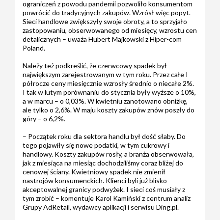
ograniczeń z powodu pandemii pozwoliło konsumentom
powrócić do tradycyjnych zakupów. Wzrósł więc popyt.
Sieci handlowe zwiększyły swoje obroty, a to sprzyjało
zastopowaniu, obserwowanego od miesięcy, wzrostu cen
detalicznych – uważa Hubert Majkowski z Hiper-com
Poland.
Należy też podkreślić, że czerwcowy spadek był
największym zarejestrowanym w tym roku. Przez całe I
półrocze ceny miesięcznie wzrosły średnio o niecałe 2%.
I tak w lutym porównaniu do stycznia były wyższe o 10%,
a w marcu – o 0,03%. W kwietniu zanotowano obniżkę,
ale tylko o 2,6%. W maju koszty zakupów znów poszły do
góry – o 6,2%.
– Początek roku dla sektora handlu był dość słaby. Do
tego pojawiły się nowe podatki, w tym cukrowy i
handlowy. Koszty zakupów rosły, a branża obserwowała,
jak z miesiąca na miesiąc dochodziliśmy coraz bliżej do
cenowej ściany. Kwietniowy spadek nie zmienił
nastrojów konsumenckich. Klienci byli już blisko
akceptowalnej granicy podwyżek. I sieci coś musiały z
tym zrobić – komentuje Karol Kamiński z centrum analiz
Grupy AdRetail, wydawcy aplikacji i serwisu Ding.pl.