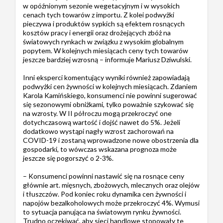
w opóźnionym sezonie wegetacyjnym i w wysokich
cenach tych towarów z importu. Z kolei podwyżki
pieczywa i produktów sypkich są efektem rosnących
kosztów pracy i energii oraz drożejących zbóż na
światowych rynkach w związku z wysokim globalnym
popytem. W kolejnych miesiącach ceny tych towarów
jeszcze bardziej wzrosną – informuje Mariusz Dziwulski.
Inni eksperci komentujący wyniki również zapowiadają
podwyżki cen żywności w kolejnych miesiącach. Zdaniem
Karola Kamińskiego, konsumenci nie powinni sugerować
się sezonowymi obniżkami, tylko poważnie szykować się
na wzrosty. W II półroczu mogą przekroczyć one
dotychczasową wartość i dojść nawet do 5%. Jeżeli
dodatkowo wystąpi nagły wzrost zachorowań na
COVID-19 i zostaną wprowadzone nowe obostrzenia dla
gospodarki, to wówczas wskazana prognoza może
jeszcze się pogorszyć o 2-3%.
– Konsumenci powinni nastawić się na rosnące ceny
głównie art. mięsnych, zbożowych, mlecznych oraz olejów
i tłuszczów. Pod koniec roku dynamika cen żywności i
napojów bezalkoholowych może przekroczyć 4%. Wymusi
to sytuacja panująca na światowym rynku żywności.
Trudno oczekiwać, aby sieci handlowe stopowały te