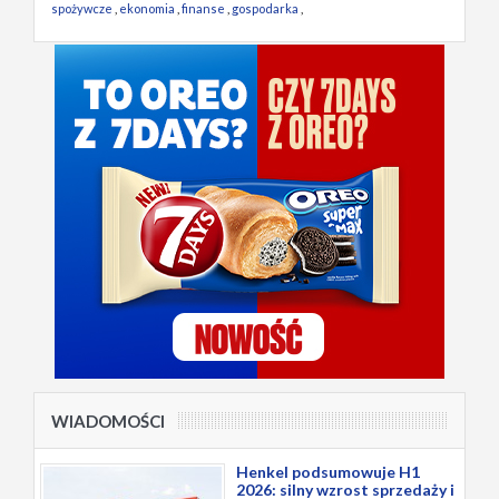
spożywcze
,
ekonomia
,
finanse
,
gospodarka
,
WIADOMOŚCI
Henkel podsumowuje H1
2026: silny wzrost sprzedaży i