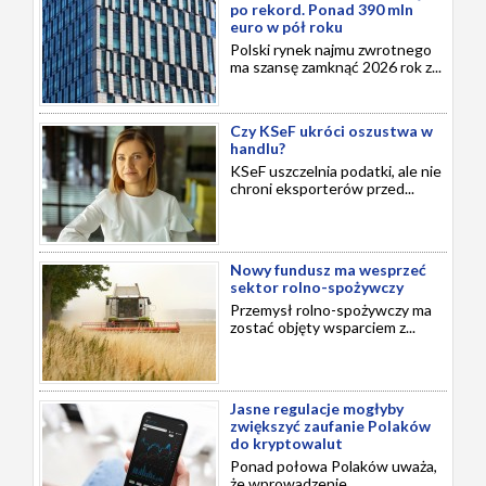
po rekord. Ponad 390 mln
euro w pół roku
Polski rynek najmu zwrotnego
ma szansę zamknąć 2026 rok z...
Czy KSeF ukróci oszustwa w
handlu?
KSeF uszczelnia podatki, ale nie
chroni eksporterów przed...
Nowy fundusz ma wesprzeć
sektor rolno-spożywczy
Przemysł rolno-spożywczy ma
zostać objęty wsparciem z...
Jasne regulacje mogłyby
zwiększyć zaufanie Polaków
do kryptowalut
Ponad połowa Polaków uważa,
że wprowadzenie