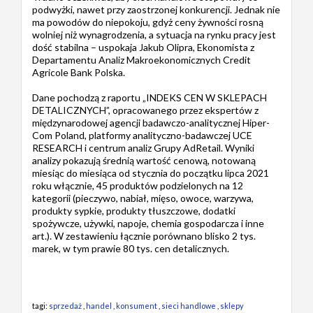
podwyżki, nawet przy zaostrzonej konkurencji. Jednak nie
ma powodów do niepokoju, gdyż ceny żywności rosną
wolniej niż wynagrodzenia, a sytuacja na rynku pracy jest
dość stabilna – uspokaja Jakub Olipra, Ekonomista z
Departamentu Analiz Makroekonomicznych Credit
Agricole Bank Polska.
Dane pochodzą z raportu „INDEKS CEN W SKLEPACH
DETALICZNYCH”, opracowanego przez ekspertów z
międzynarodowej agencji badawczo-analitycznej Hiper-
Com Poland, platformy analityczno-badawczej UCE
RESEARCH i centrum analiz Grupy AdRetail. Wyniki
analizy pokazują średnią wartość cenową, notowaną
miesiąc do miesiąca od stycznia do początku lipca 2021
roku włącznie, 45 produktów podzielonych na 12
kategorii (pieczywo, nabiał, mięso, owoce, warzywa,
produkty sypkie, produkty tłuszczowe, dodatki
spożywcze, używki, napoje, chemia gospodarcza i inne
art.). W zestawieniu łącznie porównano blisko 2 tys.
marek, w tym prawie 80 tys. cen detalicznych.
tagi:
sprzedaż
,
handel
,
konsument
,
sieci handlowe
,
sklepy