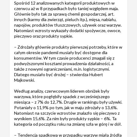
Spośród 12 analizowanych kategorii produktowych w
czerwcu aż w 8 przypadkach było taniej względem maja.
Głównie było tak za sprawą chemii gospodarczej, art.
innych (karmy dla zwierząt, pieluch itp.), mięsa, nabiału,
napojów, produktów tłuszczowych, używek oraz warzyw.
Natomiast wzrosty wykazały dodatki spożywcze, owoce,
pieczywo oraz produkty sypkie.
– Zdrożały głównie produkty pierwszej potrzeby, które w
całym okresie pandemii musiały być dostępne dla
konsumentów. W tym czasie producenci zmagali się z
podwyższonymi kosztami prowadzenia działalności, a
także z nowymi ograniczeniami, m.in. logistycznymi.
Dlatego musiało być drożej – stwierdza Hubert
Majkowski.
Według analizy, czerwcowym liderem obniżek były
warzywa, które pogłębiły spadek z wcześniejszego
miesiąca – z 7% do 12,7%. Drugie w rankingu były używki.
Potaniały o 11,9% po tym, jak w maju zdrożały o 13,6%.
Natomiast na szczycie wzrostów znalazło się pieczywo z
wynikiem 15,6%. Za nim były produkty sypkie – 6%. Ta
kategoria od początku roku na zmianę szła w górę i w dół.
– Tendencja spadkowa w przypadku warzyw miała źródła