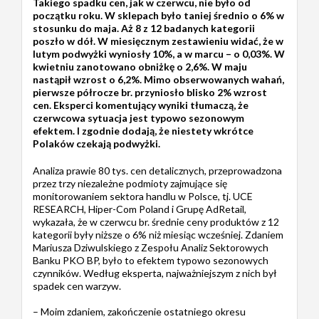
Takiego spadku cen, jak w czerwcu, nie było od
początku roku. W sklepach było taniej średnio o 6% w
stosunku do maja. Aż 8 z 12 badanych kategorii
poszło w dół. W miesięcznym zestawieniu widać, że w
lutym podwyżki wyniosły 10%, a w marcu – o 0,03%. W
kwietniu zanotowano obniżkę o 2,6%. W maju
nastąpił wzrost o 6,2%. Mimo obserwowanych wahań,
pierwsze półrocze br. przyniosło blisko 2% wzrost
cen. Eksperci komentujący wyniki tłumaczą, że
czerwcowa sytuacja jest typowo sezonowym
efektem. I zgodnie dodają, że niestety wkrótce
Polaków czekają podwyżki.
Analiza prawie 80 tys. cen detalicznych, przeprowadzona
przez trzy niezależne podmioty zajmujące się
monitorowaniem sektora handlu w Polsce, tj. UCE
RESEARCH, Hiper-Com Poland i Grupę AdRetail,
wykazała, że w czerwcu br. średnie ceny produktów z 12
kategorii były niższe o 6% niż miesiąc wcześniej. Zdaniem
Mariusza Dziwulskiego z Zespołu Analiz Sektorowych
Banku PKO BP, było to efektem typowo sezonowych
czynników. Według eksperta, najważniejszym z nich był
spadek cen warzyw.
– Moim zdaniem, zakończenie ostatniego okresu