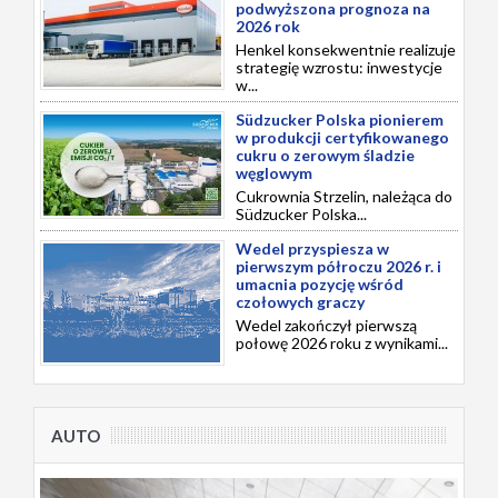
podwyższona prognoza na
2026 rok
Henkel konsekwentnie realizuje
strategię wzrostu: inwestycje
w...
Südzucker Polska pionierem
w produkcji certyfikowanego
cukru o zerowym śladzie
węglowym
Cukrownia Strzelin, należąca do
Südzucker Polska...
Wedel przyspiesza w
pierwszym półroczu 2026 r. i
umacnia pozycję wśród
czołowych graczy
Wedel zakończył pierwszą
połowę 2026 roku z wynikami...
AUTO