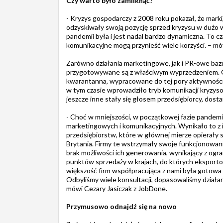
Czy warto było zamilknąć?
- Kryzys gospodarczy z 2008 roku pokazał, że marki
odzyskiwały swoją pozycję sprzed kryzysu w dużo 
pandemii była i jest nadal bardzo dynamiczna. To 
komunikacyjne mogą przynieść wiele korzyści. – 
Zarówno działania marketingowe, jak i PR-owe bazu
przygotowywane są z właściwym wyprzedzeniem. 
kwarantanna, wypracowane do tej pory aktywności 
w tym czasie wprowadziło tryb komunikacji kryzysowe
jeszcze inne stały się głosem przedsiębiorcy, dostar
- Choć w mniejszości, w początkowej fazie pandemi
marketingowych i komunikacyjnych. Wynikało to z i
przedsiębiorstw, które w głównej mierze opierały si
Brytania. Firmy te wstrzymały swoje funkcjonow
brak możliwości ich generowania, wynikający z ogran
punktów sprzedaży w krajach, do których eksport
większość firm współpracująca z nami była gotowa
Odbyliśmy wiele konsultacji, dopasowaliśmy działan
mówi Cezary Jasiczak z JobDone.
Przymusowo odnajdź się na nowo