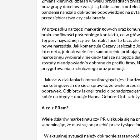
Zmiana kierunku działań w wielu przypadkach związa
oraz grupy docelowe wciąż są takie same, kontekst
pandemii należało dokładnie odpowiedzieć na pytan
przedsiębiorstwo czy cała branża.
W przypadku narzędzi marketingowych oraz komunik
braku możliwości pośredniego kontaktu, co w głów
tej pory najważniejszy był kontakt face to face, al
nowe narzędzia. Jak komentuje Cezary Jasiczak z J
internetu, jednak wiele firm samodzielnie próbując
marketingu wybierały niekiedy tańsze narzędzia di
zostały nieodpowiednio dobrane do profilu firmy. Na
przygotowania technicznego oraz promocji.
- Jakość w działaniach komunikacyjnych jest bardz
marketingowych do sieci sprawiła, że wiele prze
poprawek. Odbiorcy łaknęli treści o ponadprzeciętne
sobie na błędy – dodaje Hanna Gehrke-Gut, założy
A co z PRem?
Wiele działów marketingu czy PR-u skupia się na p
zapominając, że musi się on przebić przez tysiące 
- W aktualnej sytuacji należy dokładnie zastanowić