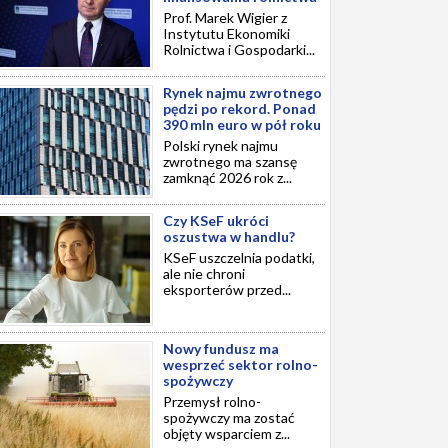
Prof. Marek Wigier z
Instytutu Ekonomiki
Rolnictwa i Gospodarki...
Rynek najmu zwrotnego
pędzi po rekord. Ponad
390 mln euro w pół roku
Polski rynek najmu
zwrotnego ma szansę
zamknąć 2026 rok z...
Czy KSeF ukróci
oszustwa w handlu?
KSeF uszczelnia podatki,
ale nie chroni
eksporterów przed...
Nowy fundusz ma
wesprzeć sektor rolno-
spożywczy
Przemysł rolno-
spożywczy ma zostać
objęty wsparciem z...