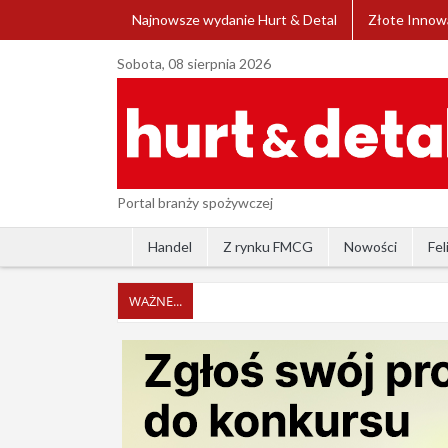
Najnowsze wydanie Hurt & Detal
Złote Innow
Sobota, 08 sierpnia 2026
Portal branży spożywczej
Handel
Z rynku FMCG
Nowości
Fel