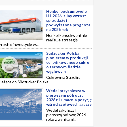
Henkel podsumowuje
H1 2026: silny wzrost
sprzedaży i
podwyższona prognoza
na 2026 rok
Henkel konsekwentnie
realizuje strategię
rostu: inwestycje w...
Südzucker Polska
pionierem w produkcji
certyfikowanego cukru
o zerowym śladzie
węglowym
Cukrownia Strzelin,
leżąca do Südzucker Polska...
Wedel przyspiesza w
pierwszym półroczu
2026 r. i umacnia pozycję
wśród czołowych graczy
Wedel zakończył
pierwszą połowę 2026
roku z wynikami...