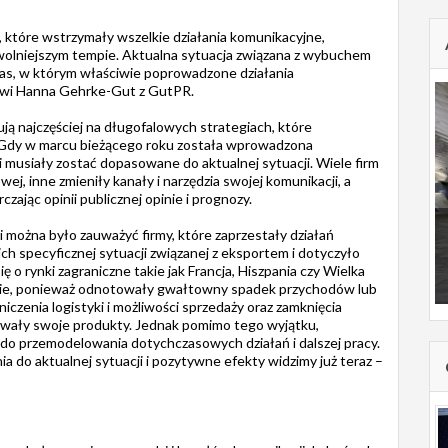
, które wstrzymały wszelkie działania komunikacyjne,
wolniejszym tempie. Aktualna sytuacja związana z wybuchem
czas, w którym właściwie poprowadzone działania
mówi Hanna Gehrke-Gut z GutPR.
ją najczęściej na długofalowych strategiach, które
Gdy w marcu bieżącego roku została wprowadzona
musiały zostać dopasowane do aktualnej sytuacji. Wiele firm
j, inne zmieniły kanały i narzędzia swojej komunikacji, a
czając opinii publicznej opinie i prognozy.
i można było zauważyć firmy, które zaprzestały działań
ch specyficznej sytuacji związanej z eksportem i dotyczyło
ę o rynki zagraniczne takie jak Francja, Hiszpania czy Wielka
anie, ponieważ odnotowały gwałtowny spadek przychodów lub
iczenia logistyki i możliwości sprzedaży oraz zamknięcia
owały swoje produkty. Jednak pomimo tego wyjątku,
 do przemodelowania dotychczasowych działań i dalszej pracy.
ia do aktualnej sytuacji i pozytywne efekty widzimy już teraz –