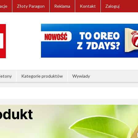
acje
Złoty Paragon
Reklama
Kontakt
Zaloguj
ietony
Kategorie produktów
Wywiady