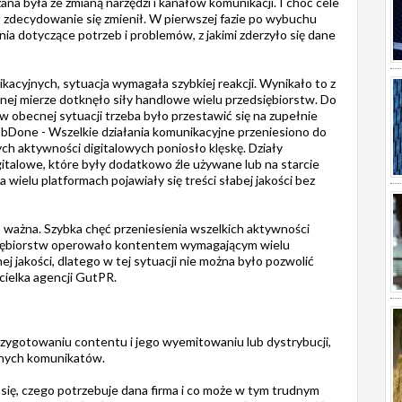
na była ze zmianą narzędzi i kanałów komunikacji. I choć cele
 zdecydowanie się zmienił. W pierwszej fazie po wybuchu
ia dotyczące potrzeb i problemów, z jakimi zderzyło się dane
acyjnych, sytuacja wymagała szybkiej reakcji. Wynikało to z
nej mierze dotknęło siły handlowe wielu przedsiębiorstw. Do
e w obecnej sytuacji trzeba było przestawić się na zupełnie
obDone - Wszelkie działania komunikacyjne przeniesiono do
ych aktywności digitalowych poniosło klęskę. Działy
gitalowe, które były dodatkowo źle używane lub na starcie
 wielu platformach pojawiały się treści słabej jakości bez
o ważna. Szybka chęć przeniesienia wszelkich aktywności
dsiębiorstw operowało kontentem wymagającym wielu
j jakości, dlatego w tej sytuacji nie można było pozwolić
cielka agencji GutPR.
rzygotowaniu contentu i jego wyemitowaniu lub dystrybucji,
innych komunikatów.
 się, czego potrzebuje dana firma i co może w tym trudnym