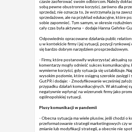
czasie zaoferować swoim odbiorcom. Należy dokładn
sobą pewne obustronne korzyści, zarówno dla przed
sprzedaż, nie oznacza to, że wstrzymała ją na zawsz
sprzedażowe, ale na przykład edukacyjne, które po
sobie zapomnieć. Tym samym, w okresie rozluźnieni
cały czas była aktywna – dodaje Hanna Gehrke-Gu
Odpowiednio opracowane działania public relatio
u w kontekście firmy i jej sytuacji, pozycji rynkowej
się bardzo dobrym narzędziem prosprzedażowym.
- Firmy, które postanowiły wykorzystać aktualną syt
komentarzy mogły odnieść sukces komunikacyjny, k
wymierne korzyści, gdy sytuacja się ustabilizuje. Na
wysokim poziomie, które osiągną szerokie zasięgi 
GutPR i dodaje: - Zmodyfikowanie wcześniej zało
przypadku działań komunikacyjnych. W aktualnej sy
negatywnie wpłynąć na wizerunek firmy jako prom
ogólnopolskiej sytuacji.
Plusy komunikacji w pandemii
- Obecna sytuacja ma wiele plusów, jeśli chodzi o 
przeformatowanie strategii marketingowych czy w
zmianie lub modyfikacji strategii, a obecnie nie spo