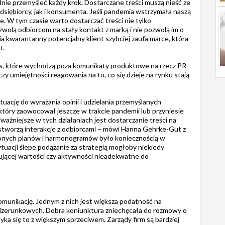
ie przemyśleć każdy krok. Dostarczane treści muszą nieść ze
siębiorcy, jak i konsumenta. Jeśli pandemia wstrzymała naszą
e. W tym czasie warto dostarczać treści nie tylko
zwolą odbiorcom na stały kontakt z marką i nie pozwolą im o
a kwarantanny potencjalny klient szybciej zaufa marce, która
t.
ns, które wychodzą poza komunikaty produktowe na rzecz PR-
 czy umiejętności reagowania na to, co się dzieje na rynku stają
uację do wyrażania opinii i udzielania przemyślanych
tóry zaowocował jeszcze w trakcie pandemii lub przyniesie
jważniejsze w tych działaniach jest dostarczanie treści na
i stworzą interakcje z odbiorcami – mówi Hanna Gehrke-Gut z
żonych planów i harmonogramów było koniecznością w
tuacji ślepe podążanie za strategią mogłoby niekiedy
ującej wartości czy aktywności nieadekwatne do
komunikację. Jednym z nich jest większa podatność na
izerunkowych. Dobra koniunktura zniechęcała do rozmowy o
tyka się to z większym sprzeciwem. Zarządy firm są bardziej