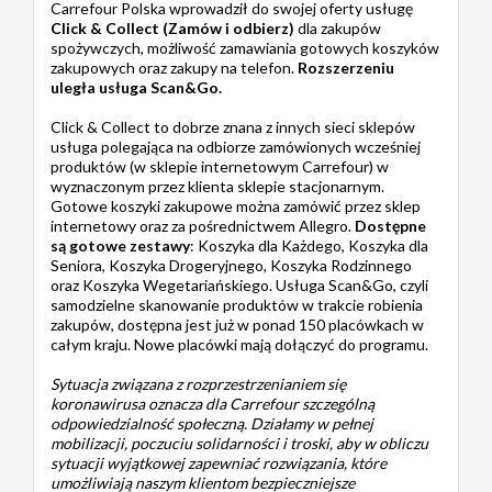
Carrefour Polska wprowadził do swojej oferty usługę
Click & Collect (Zamów i odbierz)
dla zakupów
spożywczych, możliwość zamawiania gotowych koszyków
zakupowych oraz zakupy na telefon.
Rozszerzeniu
uległa usługa Scan&Go.
Click & Collect to dobrze znana z innych sieci sklepów
usługa polegająca na odbiorze zamówionych wcześniej
produktów (w sklepie internetowym Carrefour) w
wyznaczonym przez klienta sklepie stacjonarnym.
Gotowe koszyki zakupowe można zamówić przez sklep
internetowy oraz za pośrednictwem Allegro.
Dostępne
są gotowe zestawy
: Koszyka dla Każdego, Koszyka dla
Seniora, Koszyka Drogeryjnego, Koszyka Rodzinnego
oraz Koszyka Wegetariańskiego. Usługa Scan&Go, czyli
samodzielne skanowanie produktów w trakcie robienia
zakupów, dostępna jest już w ponad 150 placówkach w
całym kraju. Nowe placówki mają dołączyć do programu.
Sytuacja związana z rozprzestrzenianiem się
koronawirusa oznacza dla Carrefour szczególną
odpowiedzialność społeczną. Działamy w pełnej
mobilizacji, poczuciu solidarności i troski, aby w obliczu
sytuacji wyjątkowej zapewniać rozwiązania, które
umożliwiają naszym klientom bezpieczniejsze