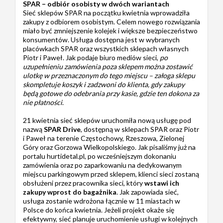
SPAR – odbiór osobisty w dwóch wariantach
Sieć sklepów SPAR na początku kwietnia wprowadziła
zakupy z odbiorem osobistym. Celem nowego rozwiązania
miało być zmniejszenie kolejek i większe bezpieczeństwo
konsumentów. Usługa dostępna jest w wybranych
placówkach SPAR oraz wszystkich sklepach własnych
Piotr i Paweł. Jak podaje biuro mediów sieci,
po
uzupełnieniu zamówienia poza sklepem można zostawić
ulotkę w przeznaczonym do tego miejscu – załoga sklepu
skompletuje koszyk i zadzwoni do klienta, gdy zakupy
będą gotowe do odebrania przy kasie, gdzie ten dokona za
nie płatności
.
21 kwietnia sieć sklepów uruchomiła nową usługę pod
nazwą
SPAR Drive
, dostępną w sklepach SPAR oraz Piotr
i Paweł na terenie Częstochowy, Rzeszowa, Zielonej
Góry oraz Gorzowa Wielkopolskiego. Jak pisaliśmy już na
portalu hurtidetal.pl, po wcześniejszym dokonaniu
zamówienia oraz po zaparkowaniu na dedykowanym
miejscu parkingowym przed sklepem, klienci sieci zostaną
obsłużeni przez pracownika sieci, który
wstawi ich
zakupy wprost do bagażnika
. Jak zapowiada sieć,
usługa zostanie wdrożona łącznie w 11 miastach w
Polsce do końca kwietnia. Jeżeli projekt okaże się
efektywny, sieć planuje uruchomienie usługi w kolejnych