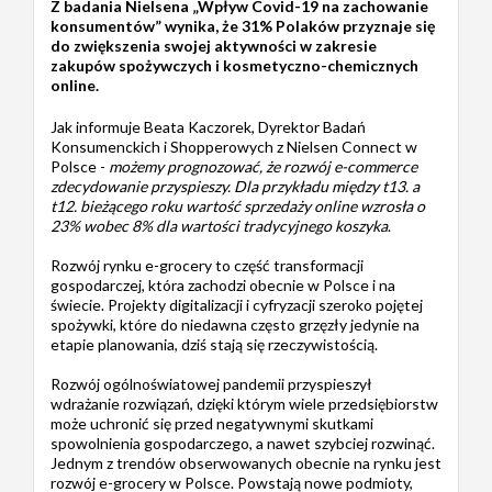
Z badania Nielsena „Wpływ Covid-19 na zachowanie
konsumentów” wynika, że 31% Polaków przyznaje się
do zwiększenia swojej aktywności w zakresie
zakupów spożywczych i kosmetyczno-chemicznych
online.
Jak informuje Beata Kaczorek, Dyrektor Badań
Konsumenckich i Shopperowych z Nielsen Connect w
Polsce -
możemy prognozować, że rozwój e-commerce
zdecydowanie przyspieszy. Dla przykładu między t13. a
t12. bieżącego roku wartość sprzedaży online wzrosła o
23% wobec 8% dla wartości tradycyjnego koszyka
.
Rozwój rynku e-grocery to część transformacji
gospodarczej, która zachodzi obecnie w Polsce i na
świecie. Projekty digitalizacji i cyfryzacji szeroko pojętej
spożywki, które do niedawna często grzęzły jedynie na
etapie planowania, dziś stają się rzeczywistością.
Rozwój ogólnoświatowej pandemii przyspieszył
wdrażanie rozwiązań, dzięki którym wiele przedsiębiorstw
może uchronić się przed negatywnymi skutkami
spowolnienia gospodarczego, a nawet szybciej rozwinąć.
Jednym z trendów obserwowanych obecnie na rynku jest
rozwój e-grocery w Polsce. Powstają nowe podmioty,