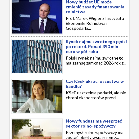
Nowy budżet UE może
zmienić zasady finansowania
rolnictwa
Prof. Marek Wigier z Instytutu
Ekonomiki Rolnictwa i
Gospodarki...
Rynek najmu zwrotnego pędzi
po rekord. Ponad 390 mln
euro w pół roku
Polski rynek najmu zwrotnego
ma szansę zamknąć 2026 rok z...
Czy KSeF ukróci oszustwa w
handlu?
KSeF uszczelnia podatki, ale nie
chroni eksporterów przed...
Nowy fundusz ma wesprzeć
sektor rolno-spożywczy
Przemysł rolno-spożywczy ma
zostać objęty wsparciem z...