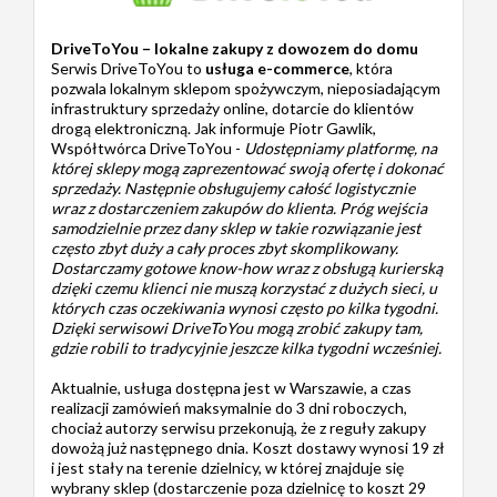
DriveToYou – lokalne zakupy z dowozem do domu
Serwis DriveToYou to
usługa e-commerce
, która
pozwala lokalnym sklepom spożywczym, nieposiadającym
infrastruktury sprzedaży online, dotarcie do klientów
drogą elektroniczną. Jak informuje Piotr Gawlik,
Współtwórca DriveToYou -
Udostępniamy platformę, na
której sklepy mogą zaprezentować swoją ofertę i dokonać
sprzedaży. Następnie obsługujemy całość logistycznie
wraz z dostarczeniem zakupów do klienta. Próg wejścia
samodzielnie przez dany sklep w takie rozwiązanie jest
często zbyt duży a cały proces zbyt skomplikowany.
Dostarczamy gotowe know-how wraz z obsługą kurierską
dzięki czemu klienci nie muszą korzystać z dużych sieci, u
których czas oczekiwania wynosi często po kilka tygodni.
Dzięki serwisowi DriveToYou mogą zrobić zakupy tam,
gdzie robili to tradycyjnie jeszcze kilka tygodni wcześniej.
Aktualnie, usługa dostępna jest w Warszawie, a czas
realizacji zamówień maksymalnie do 3 dni roboczych,
chociaż autorzy serwisu przekonują, że z reguły zakupy
dowożą już następnego dnia. Koszt dostawy wynosi 19 zł
i jest stały na terenie dzielnicy, w której znajduje się
wybrany sklep (dostarczenie poza dzielnicę to koszt 29