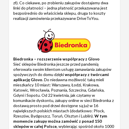
zł). Co ciekawe, po zrobieniu zakupów dostajemy dwa
linki do płatności – jedna płatność przekazywana jest
bezpośrednio do właściciela sklepu, druga to koszty
realizacji zamówienia przekazywane DriveToYou.
Biedronka – rozszerzenie współpracy z Glovo
Sieć sklepów Biedronka jeszcze przed pandemią
oferowała swoim klientom usługę zamawiania zakupów
spożywczych do domu dzięki
współpracy z twórcami
aplikację Glovo
. Do niedawna możliwość taką mieli
mieszkańcy 10 miast: Warszawy, Łodzi, Krakowa,
Katowic, Wrocławia, Poznania, Szczecina, Gdańska,
Gdyni i Sopotu. Od 22 kwietnia, jak czytamy w
komunikacie dyskontu, zakupy online w sieci Biedronka z
dostawą prosto pod drzwi dostępne są już w 16
największych polskich miastach (dodatkowo: Płock,
Rzeszów, Bydgoszcz, Toruń, Olsztyn i Lublin).
W tym
momencie zakupy można zamówić z ponad 150
sklepów w całej Polsce
, wybierając spośród około 1000