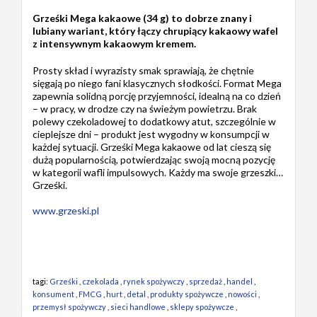
Grześki Mega kakaowe (34 g) to dobrze znany i
lubiany wariant, który łączy chrupiący kakaowy wafel
z intensywnym kakaowym kremem.
Prosty skład i wyrazisty smak sprawiają, że chętnie
sięgają po niego fani klasycznych słodkości. Format Mega
zapewnia solidną porcję przyjemności, idealną na co dzień
– w pracy, w drodze czy na świeżym powietrzu. Brak
polewy czekoladowej to dodatkowy atut, szczególnie w
cieplejsze dni – produkt jest wygodny w konsumpcji w
każdej sytuacji. Grześki Mega kakaowe od lat cieszą się
dużą popularnością, potwierdzając swoją mocną pozycję
w kategorii wafli impulsowych. Każdy ma swoje grzeszki…
Grześki.
www.grzeski.pl
tagi:
Grześki
,
czekolada
,
rynek spożywczy
,
sprzedaż
,
handel
,
konsument
,
FMCG
,
hurt
,
detal
,
produkty spożywcze
,
nowości
,
przemysł spożywczy
,
sieci handlowe
,
sklepy spożywcze
,