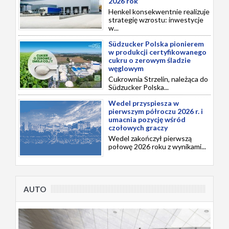
2026 rok
Henkel konsekwentnie realizuje
strategię wzrostu: inwestycje
w...
Südzucker Polska pionierem
w produkcji certyfikowanego
cukru o zerowym śladzie
węglowym
Cukrownia Strzelin, należąca do
Südzucker Polska...
Wedel przyspiesza w
pierwszym półroczu 2026 r. i
umacnia pozycję wśród
czołowych graczy
Wedel zakończył pierwszą
połowę 2026 roku z wynikami...
AUTO