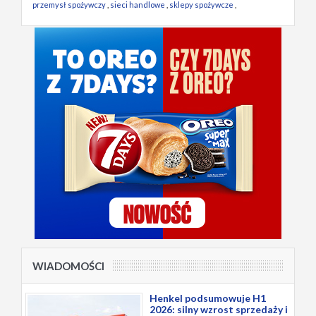
przemysł spożywczy
,
sieci handlowe
,
sklepy spożywcze
,
WIADOMOŚCI
Henkel podsumowuje H1
2026: silny wzrost sprzedaży i