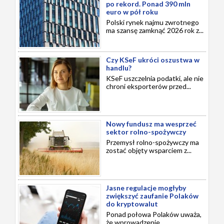
po rekord. Ponad 390 mln
euro w pół roku
Polski rynek najmu zwrotnego
ma szansę zamknąć 2026 rok z...
Czy KSeF ukróci oszustwa w
handlu?
KSeF uszczelnia podatki, ale nie
chroni eksporterów przed...
Nowy fundusz ma wesprzeć
sektor rolno-spożywczy
Przemysł rolno-spożywczy ma
zostać objęty wsparciem z...
Jasne regulacje mogłyby
zwiększyć zaufanie Polaków
do kryptowalut
Ponad połowa Polaków uważa,
że wprowadzenie