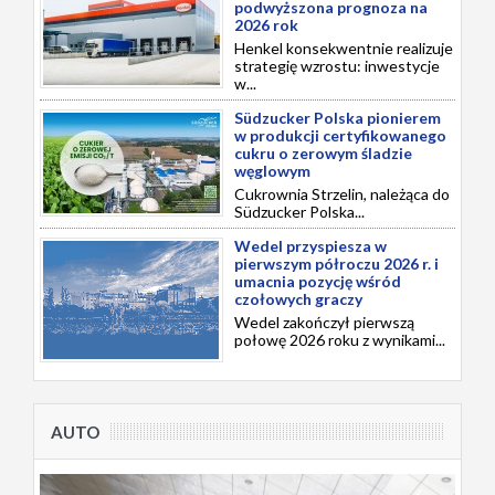
podwyższona prognoza na
2026 rok
Henkel konsekwentnie realizuje
strategię wzrostu: inwestycje
w...
Südzucker Polska pionierem
w produkcji certyfikowanego
cukru o zerowym śladzie
węglowym
Cukrownia Strzelin, należąca do
Südzucker Polska...
Wedel przyspiesza w
pierwszym półroczu 2026 r. i
umacnia pozycję wśród
czołowych graczy
Wedel zakończył pierwszą
połowę 2026 roku z wynikami...
AUTO