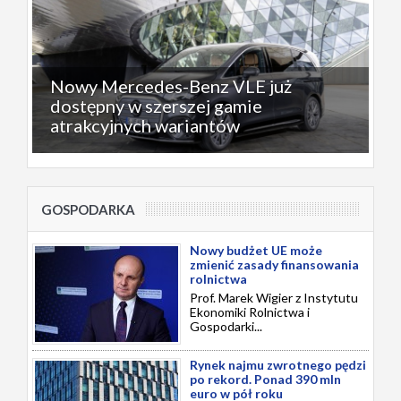
Nowy Mercedes-Benz VLE już
dostępny w szerszej gamie
atrakcyjnych wariantów
GOSPODARKA
Nowy budżet UE może
zmienić zasady finansowania
rolnictwa
Prof. Marek Wigier z Instytutu
Ekonomiki Rolnictwa i
Gospodarki...
Rynek najmu zwrotnego pędzi
po rekord. Ponad 390 mln
euro w pół roku