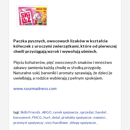
Paczka pysznych, owocowych lizaków w kształcie
kółeczek z uroczymi zwierzątkami, które od pierwszej
chwili przyciągają wzrok i wywołują uśmiech.
Pięciu bohaterów, pięć owocowych smaków i mnóstwo
zabawy zamienia każdą chwilę w słodką przygodę.
Naturalne soki, barwniki i aromaty sprawiają, że dzieci je
uwielbiają, a rodzice wybierają z pełnym spokojem.
www.sourmadness.com
tagi:
Skillz Friends
,
ARGO
,
rynek spożywczy
,
sprzedaż
,
handel
,
konsument
,
FMCG
,
hurt
,
detal
,
produkty spożywcze
,
nowości
,
przemysł spożywczy
,
sieci handlowe
,
sklepy spożywcze
,