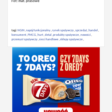
Fot: mat. prasowe
tagi:
NGIN
,
napój funkcjonalny
,
rynek spożywczy
,
sprzedaż
,
handel
,
konsument
,
FMCG
,
hurt
,
detal
,
produkty spożywcze
,
nowości
,
przemysł spożywczy
,
sieci handlowe
,
sklepy spożywcze
,