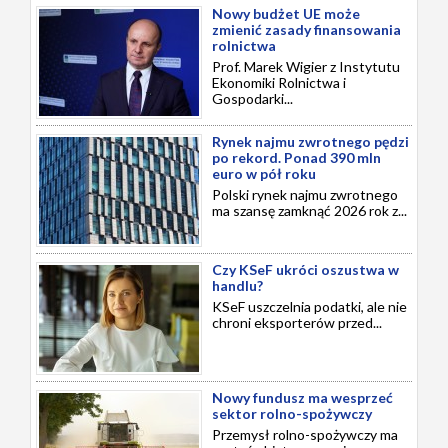
Nowy budżet UE może
zmienić zasady finansowania
rolnictwa
Prof. Marek Wigier z Instytutu
Ekonomiki Rolnictwa i
Gospodarki...
Rynek najmu zwrotnego pędzi
po rekord. Ponad 390 mln
euro w pół roku
Polski rynek najmu zwrotnego
ma szansę zamknąć 2026 rok z...
Czy KSeF ukróci oszustwa w
handlu?
KSeF uszczelnia podatki, ale nie
chroni eksporterów przed...
Nowy fundusz ma wesprzeć
sektor rolno-spożywczy
Przemysł rolno-spożywczy ma