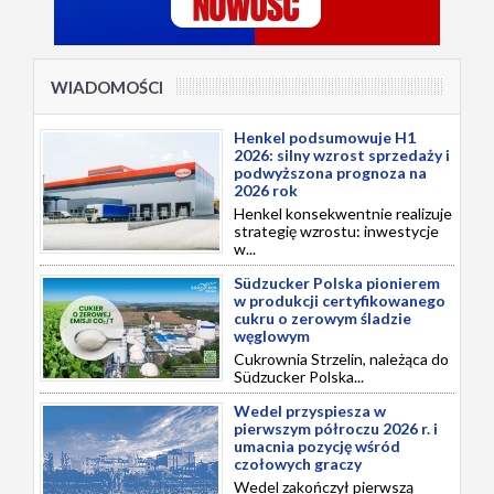
WIADOMOŚCI
Henkel podsumowuje H1
2026: silny wzrost sprzedaży i
podwyższona prognoza na
2026 rok
Henkel konsekwentnie realizuje
strategię wzrostu: inwestycje
w...
Südzucker Polska pionierem
w produkcji certyfikowanego
cukru o zerowym śladzie
węglowym
Cukrownia Strzelin, należąca do
Südzucker Polska...
Wedel przyspiesza w
pierwszym półroczu 2026 r. i
umacnia pozycję wśród
czołowych graczy
Wedel zakończył pierwszą