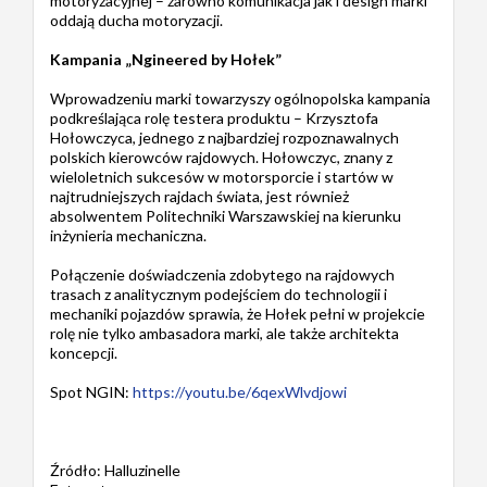
motoryzacyjnej – zarówno komunikacja jak i design marki
oddają ducha motoryzacji.
Kampania „Ngineered by Hołek”
Wprowadzeniu marki towarzyszy ogólnopolska kampania
podkreślająca rolę testera produktu – Krzysztofa
Hołowczyca, jednego z najbardziej rozpoznawalnych
polskich kierowców rajdowych. Hołowczyc, znany z
wieloletnich sukcesów w motorsporcie i startów w
najtrudniejszych rajdach świata, jest również
absolwentem Politechniki Warszawskiej na kierunku
inżynieria mechaniczna.
Połączenie doświadczenia zdobytego na rajdowych
trasach z analitycznym podejściem do technologii i
mechaniki pojazdów sprawia, że Hołek pełni w projekcie
rolę nie tylko ambasadora marki, ale także architekta
koncepcji.
Spot NGIN:
https://youtu.be/6qexWlvdjowi
Źródło: Halluzinelle