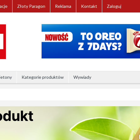
acje
Złoty Paragon
Reklama
Kontakt
Zaloguj
ietony
Kategorie produktów
Wywiady