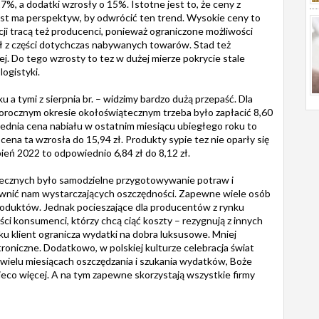
7%, a dodatki wzrosły o 15%. Istotne jest to, że ceny z
 jest ma perspektyw, by odwrócić ten trend. Wysokie ceny to
cji tracą też producenci, ponieważ ograniczone możliwości
ał z części dotychczas nabywanych towarów. Stad też
j. Do tego wzrosty to tez w dużej mierze pokrycie stale
ogistyki.
 a tymi z sierpnia br. – widzimy bardzo dużą przepaść. Dla
łorocznym okresie okołoświątecznym trzeba było zapłacić 8,60
 Średnia cena nabiału w ostatnim miesiącu ubiegłego roku to
 cena ta wzrosła do 15,94 zł. Produkty sypie tez nie oparły się
ień 2022 to odpowiednio 6,84 zł do 8,12 zł.
ecznych było samodzielne przygotowywanie potraw i
wnić nam wystarczających oszczędności. Zapewne wiele osób
produktów. Jednak pocieszające dla producentów z rynku
ci konsumenci, którzy chcą ciąć koszty – rezygnują z innych
ku klient ogranicza wydatki na dobra luksusowe. Mniej
roniczne. Dodatkowo, w polskiej kulturze celebracja świat
o wielu miesiącach oszczędzania i szukania wydatków, Boże
ieco więcej. A na tym zapewne skorzystają wszystkie firmy