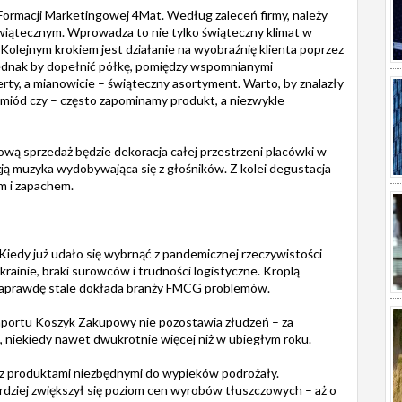
ormacji Marketingowej 4Mat. Według zaleceń firmy, należy
wiątecznym. Wprowadza to nie tylko świąteczny klimat w
. Kolejnym krokiem jest działanie na wyobraźnię klienta poprzez
dnak by dopełnić półkę, pomiędzy wspomnianymi
ty, a mianowicie – świąteczny asortyment. Warto, by znalazły
, miód czy – często zapominamy produkt, a niezwykle
ą sprzedaż będzie dekoracja całej przestrzeni placówki w
zją muzyka wydobywająca się z głośników. Z kolei degustacja
m i zapachem.
Kiedy już udało się wybrnąć z pandemicznej rzeczywistości
rainie, braki surowców i trudności logistyczne. Kroplą
ak naprawdę stale dokłada branży FMCG problemów.
aportu Koszyk Zakupowy nie pozostawia złudzeń – za
 niekiedy nawet dwukrotnie więcej niż w ubiegłym roku.
e z produktami niezbędnymi do wypieków podrożały.
ardziej zwiększył się poziom cen wyrobów tłuszczowych – aż o