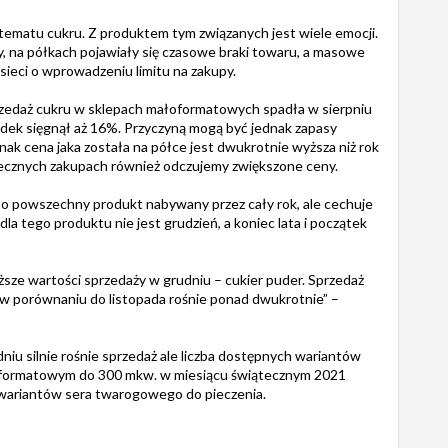
ematu cukru. Z produktem tym związanych jest wiele emocji.
y, na półkach pojawiały się czasowe braki towaru, a masowe
ieci o wprowadzeniu limitu na zakupy.
zedaż cukru w sklepach małoformatowych spadła w sierpniu
adek sięgnął aż 16%. Przyczyną mogą być jednak zapasy
k cena jaka została na półce jest dwukrotnie wyższa niż rok
ecznych zakupach również odczujemy zwiększone ceny.
 to powszechny produkt nabywany przez cały rok, ale cechuje
a tego produktu nie jest grudzień, a koniec lata i początek
yższe wartości sprzedaży w grudniu – cukier puder. Sprzedaż
 w porównaniu do listopada rośnie ponad dwukrotnie” –
niu silnie rośnie sprzedaż ale liczba dostępnych wariantów
ałoformatowym do 300 mkw. w miesiącu świątecznym 2021
e wariantów sera twarogowego do pieczenia.