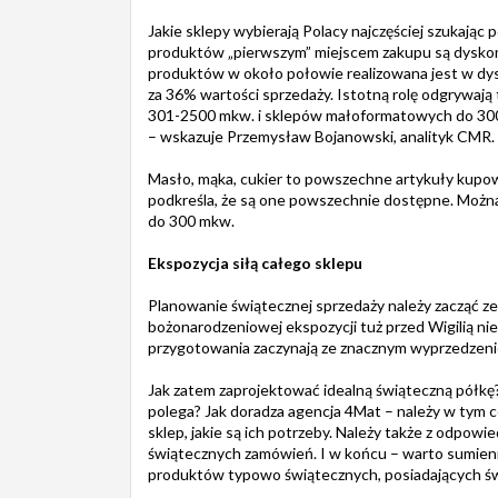
Jakie sklepy wybierają Polacy najczęściej szukają
produktów „pierwszym” miejscem zakupu są dyskont
produktów w około połowie realizowana jest w dys
za 36% wartości sprzedaży. Istotną rolę odgrywają
301-2500 mkw. i sklepów małoformatowych do 300 m
– wskazuje Przemysław Bojanowski, analityk CMR.
Masło, mąka, cukier to powszechne artykuły kup
podkreśla, że są one powszechnie dostępne. Możn
do 300 mkw.
Ekspozycja siłą całego sklepu
Planowanie świątecznej sprzedaży należy zacząć 
bożonarodzeniowej ekspozycji tuż przed Wigilią ni
przygotowania zaczynają ze znacznym wyprzedzen
Jak zatem zaprojektować idealną świąteczną półkę
polega? Jak doradza agencja 4Mat – należy w tym c
sklep, jakie są ich potrzeby. Należy także z odp
świątecznych zamówień. I w końcu – warto sumien
produktów typowo świątecznych, posiadających świ