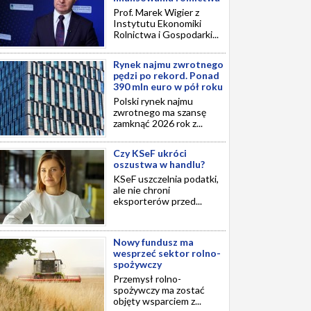
Prof. Marek Wigier z
Instytutu Ekonomiki
Rolnictwa i Gospodarki...
Rynek najmu zwrotnego
pędzi po rekord. Ponad
390 mln euro w pół roku
Polski rynek najmu
zwrotnego ma szansę
zamknąć 2026 rok z...
Czy KSeF ukróci
oszustwa w handlu?
KSeF uszczelnia podatki,
ale nie chroni
eksporterów przed...
Nowy fundusz ma
wesprzeć sektor rolno-
spożywczy
Przemysł rolno-
spożywczy ma zostać
objęty wsparciem z...