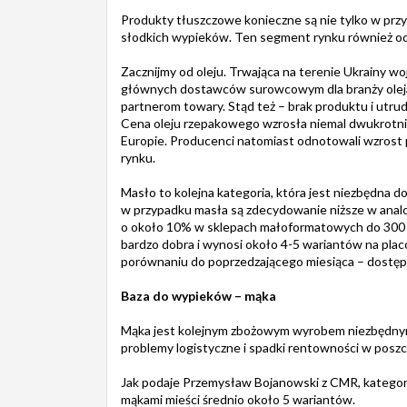
Produkty tłuszczowe konieczne są nie tylko w pr
słodkich wypieków. Ten segment rynku również odc
Zacznijmy od oleju. Trwająca na terenie Ukrainy w
głównych dostawców surowcowym dla branży olejars
partnerom towary. Stąd też – brak produktu i utru
Cena oleju rzepakowego wzrosła niemal dwukrotn
Europie. Producenci natomiast odnotowali wzrost
rynku.
Masło to kolejna kategoria, która jest niezbędna
w przypadku masła są zdecydowanie niższe w analo
o około 10% w sklepach małoformatowych do 300
bardzo dobra i wynosi około 4-5 wariantów na plac
porównaniu do poprzedzającego miesiąca – dostępn
Baza do wypieków – mąka
Mąka jest kolejnym zbożowym wyrobem niezbędnym 
problemy logistyczne i spadki rentowności w pos
Jak podaje Przemysław Bojanowski z CMR, kategori
mąkami mieści średnio około 5 wariantów.