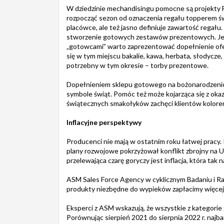
W dziedzinie mechandisingu pomocne są projekty F
rozpocząć sezon od oznaczenia regału topperem ś
placówce, ale też jasno definiuje zawartość regału
stworzenie gotowych zestawów prezentowych. Je
„gotowcami” warto zaprezentować dopełnienie ofer
się w tym miejscu bakalie, kawa, herbata, słodycze
potrzebny w tym okresie – torby prezentowe.
Dopełnieniem sklepu gotowego na bożonarodzeniow
symbole świąt. Pomóc też może kojarząca się z oka
świątecznych smakołyków zachęci klientów kolore
Inflacyjne perspektywy
Producenci nie mają w ostatnim roku łatwej pracy. 
plany rozwojowe pokrzyżował konflikt zbrojny na Uk
przelewająca czarę goryczy jest inflacja, która t
ASM Sales Force Agency w cyklicznym Badaniu i R
produkty niezbędne do wypieków zapłacimy więcej,
Eksperci z ASM wskazują, że wszystkie z kategori
Porównując sierpień 2021 do sierpnia 2022 r. najb