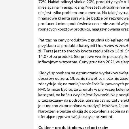
72%. Nabiał zaliczył skok o 20%, produkty sypie o 1
miesiąca na miesiąc rosną. Niestety aktualnie nie
nie jest tylko problem konsumenta. Na takiej sytua
finansowe klienta sprawią, że będzie on rezygnow
producent mimo podniesienia cen – nie zarobi więce
rosnących kosztów produkcji, magazynowania oraz l
Patrząc na ceny produktów z grudnia ubiegłego roku
przykładu za produkt z kategorii tłuszczów w zesz
zł. Teraz jest to średnio kwota rzędu blisko 13 zł.
14,07 zł za produkt. Sierpniowe wyniki pokazują, że
inflacyjnym wzrostom. Ceny grudzień 2021 vs sierp
Kiedyś sposobem na ograniczanie wydatków świąt
deserów od zera. Obecnie nawet to może nie zape
zdecyduje się na zmniejszenie ilości kupowanych 
FMCG może być to, że z reguły w pierwszej kolejnoś
kategorii, na końcu zwykle jest żywność. Na począt
przeznaczamy na podróże, ubrania czy sprzęty elekt
jest mocno zakorzeniona w tradycji. Możliwe, że p
Narodzenie będzie okazją do pozwolenia sobie na n
oferujące typowo świąteczny asortyment.
Cukier – produkt pierwszej potrzeby