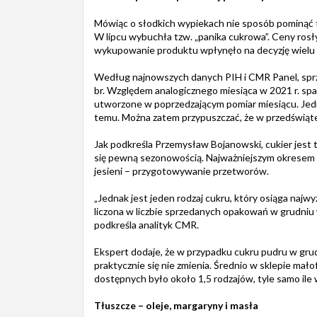
Mówiąc o słodkich wypiekach nie sposób pominąć t
W lipcu wybuchła tzw. „panika cukrowa”. Ceny rosł
wykupowanie produktu wpłynęło na decyzję wielu s
Według najnowszych danych PIH i CMR Panel, spr
br. Względem analogicznego miesiąca w 2021 r. sp
utworzone w poprzedzającym pomiar miesiącu. Jedna
temu. Można zatem przypuszczać, że w przedświąt
Jak podkreśla Przemysław Bojanowski, cukier jest
się pewną sezonowością. Najważniejszym okresem dl
jesieni – przygotowywanie przetworów.
„Jednak jest jeden rodzaj cukru, który osiąga najw
liczona w liczbie sprzedanych opakowań w grudniu
podkreśla analityk CMR.
Ekspert dodaje, że w przypadku cukru pudru w grud
praktycznie się nie zmienia. Średnio w sklepie m
dostępnych było około 1,5 rodzajów, tyle samo il
Tłuszcze – oleje, margaryny i masła