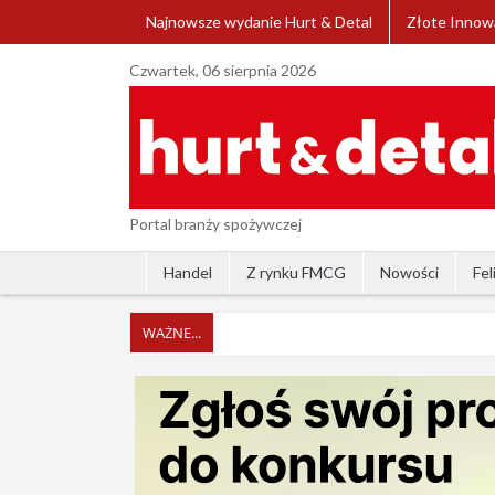
Najnowsze wydanie Hurt & Detal
Złote Innow
Czwartek, 06 sierpnia 2026
Portal branży spożywczej
Handel
Z rynku FMCG
Nowości
Fel