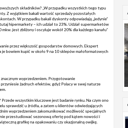
c powyższych składników? „W przypadku wszystkich tego typu
y. Z wyjątkiem bakali wartość sprzedaży pozostałych
kontach. W przypadku bakali dyskonty odpowiadają „jedynie”
 tutaj hipermarkety – ich udział to 23%. Udział supermarketów
kw. jest zbliżony i oscyluje wokół 20% dla każdego kanału”
owanie przez większość gospodarstw domowych. Ekspert
a je bowiem kupić w około 9 na 10 sklepów małoformatowych
ze znacznym wyprzedzeniem. Przygotowanie
e przyniesie żadnych efektów, gdyż Polacy w swej naturze
iem.
? Przede wszystkim kluczowe jest badanie rynku. Na czym ono
elu sprawdzić u źródła, a zatem u klientów odwiedzających
owiednim wyprzedzeniem zakomunikować możliwość specjalnych
nie przestudiować sezonową ofertę pod kątem nowości i
ąteczną grafikę na opakowaniu czy okazjonalną owijkę.