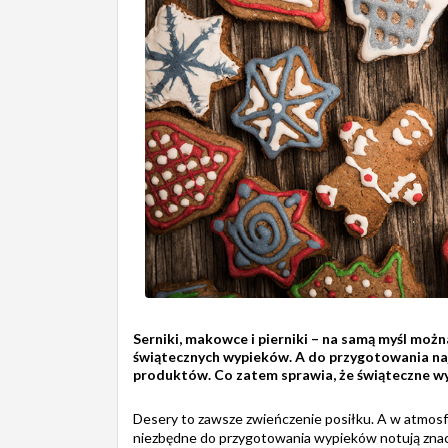
Serniki, makowce i pierniki – na samą myśl moż
świątecznych wypieków. A do przygotowania naj
produktów. Co zatem sprawia, że świąteczne wy
Desery to zawsze zwieńczenie posiłku. A w atmosf
niezbędne do przygotowania wypieków notują znac