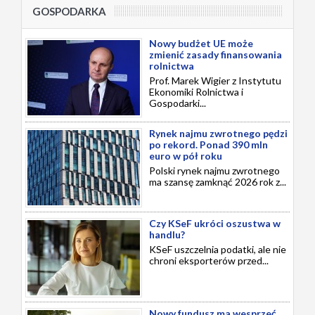
GOSPODARKA
Nowy budżet UE może
zmienić zasady finansowania
rolnictwa
Prof. Marek Wigier z Instytutu
Ekonomiki Rolnictwa i
Gospodarki...
Rynek najmu zwrotnego pędzi
po rekord. Ponad 390 mln
euro w pół roku
Polski rynek najmu zwrotnego
ma szansę zamknąć 2026 rok z...
Czy KSeF ukróci oszustwa w
handlu?
KSeF uszczelnia podatki, ale nie
chroni eksporterów przed...
Nowy fundusz ma wesprzeć