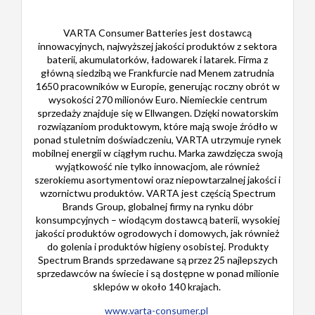
VARTA Consumer Batteries jest dostawcą
innowacyjnych, najwyższej jakości produktów z sektora
baterii, akumulatorków, ładowarek i latarek. Firma z
główną siedzibą we Frankfurcie nad Menem zatrudnia
1650 pracowników w Europie, generując roczny obrót w
wysokości 270 milionów Euro. Niemieckie centrum
sprzedaży znajduje się w Ellwangen. Dzięki nowatorskim
rozwiązaniom produktowym, które mają swoje źródło w
ponad stuletnim doświadczeniu, VARTA utrzymuje rynek
mobilnej energii w ciągłym ruchu. Marka zawdzięcza swoją
wyjątkowość nie tylko innowacjom, ale również
szerokiemu asortymentowi oraz niepowtarzalnej jakości i
wzornictwu produktów. VARTA jest częścią Spectrum
Brands Group, globalnej firmy na rynku dóbr
konsumpcyjnych – wiodącym dostawcą baterii, wysokiej
jakości produktów ogrodowych i domowych, jak również
do golenia i produktów higieny osobistej. Produkty
Spectrum Brands sprzedawane są przez 25 najlepszych
sprzedawców na świecie i są dostępne w ponad milionie
sklepów w około 140 krajach.
www.varta-consumer.pl