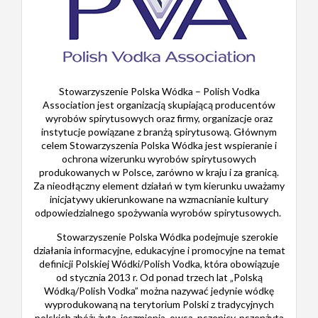
Stowarzyszenie Polska Wódka – Polish Vodka
Association jest organizacją skupiającą producentów
wyrobów spirytusowych oraz firmy, organizacje oraz
instytucje powiązane z branżą spirytusową. Głównym
celem Stowarzyszenia Polska Wódka jest wspieranie i
ochrona wizerunku wyrobów spirytusowych
produkowanych w Polsce, zarówno w kraju i za granicą.
Za nieodłączny element działań w tym kierunku uważamy
inicjatywy ukierunkowane na wzmacnianie kultury
odpowiedzialnego spożywania wyrobów spirytusowych.
Stowarzyszenie Polska Wódka podejmuje szerokie
działania informacyjne, edukacyjne i promocyjne na temat
definicji Polskiej Wódki/Polish Vodka, która obowiązuje
od stycznia 2013 r. Od ponad trzech lat „Polską
Wódką/Polish Vodka” można nazywać jedynie wódkę
wyprodukowaną na terytorium Polski z tradycyjnych
polskich zbóż: żyta, jęczmienia, owsa. pszenicy, pszenżyta