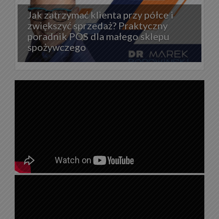
Jak zatrzymać klienta przy półce i
zwiększyć sprzedaż? Praktyczny
poradnik POS dla małego sklepu
spożywczego