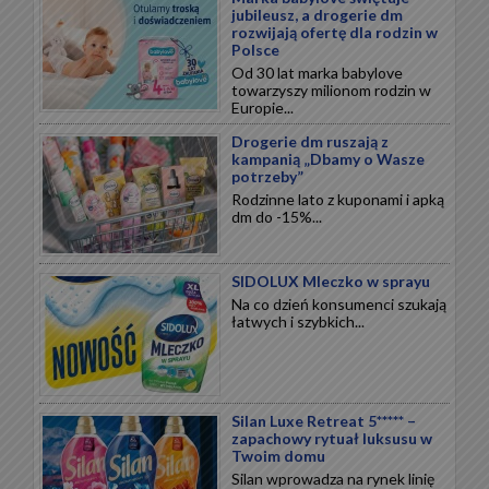
jubileusz, a drogerie dm
rozwijają ofertę dla rodzin w
Polsce
Od 30 lat marka babylove
towarzyszy milionom rodzin w
Europie...
Drogerie dm ruszają z
kampanią „Dbamy o Wasze
potrzeby”
Rodzinne lato z kuponami i apką
dm do -15%...
SIDOLUX Mleczko w sprayu
Na co dzień konsumenci szukają
łatwych i szybkich...
Silan Luxe Retreat 5***** –
zapachowy rytuał luksusu w
Twoim domu
Silan wprowadza na rynek linię