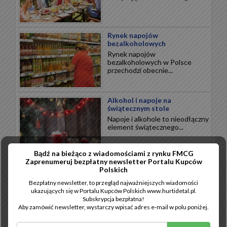
Rynek napojów
bezalkoholowych
Rynek napojów
bezalkoholowych w Polsce
przechodzi obecnie...
Alkohol i napoje na
świątecznym stole
Napoje i alkohole to nieodłączny
element świątecznego...
Bądź na bieżąco z wiadomościami z rynku FMCG
Zaprenumeruj bezpłatny newsletter Portalu Kupców
Wytrawne święta
Polskich
Święta Bożego Narodzenia to
Bezpłatny newsletter, to przegląd najważniejszych wiadomości
przede wszystkim wytrawne
ukazujących się w Portalu Kupców Polskich www.hurtidetal.pl.
smaki...
Subskrypcja bezpłatna!
Aby zamówić newsletter, wystarczy wpisać adres e-mail w polu poniżej.