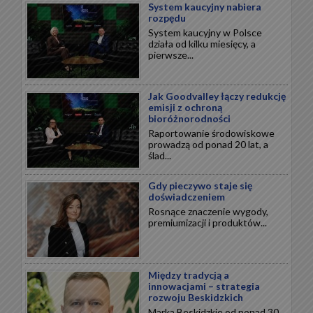
System kaucyjny nabiera
rozpędu
System kaucyjny w Polsce
działa od kilku miesięcy, a
pierwsze...
Jak Goodvalley łączy redukcję
emisji z ochroną
bioróżnorodności
Raportowanie środowiskowe
prowadzą od ponad 20 lat, a
ślad...
Gdy pieczywo staje się
doświadczeniem
Rosnące znaczenie wygody,
premiumizacji i produktów...
Między tradycją a
innowacjami – strategia
rozwoju Beskidzkich
Marka Beskidzkie od ponad 30