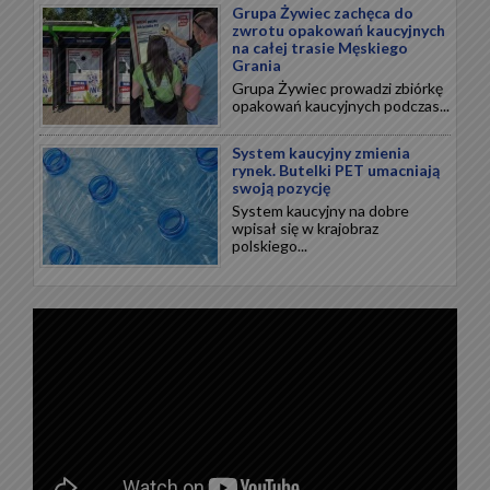
Grupa Żywiec zachęca do
zwrotu opakowań kaucyjnych
na całej trasie Męskiego
Grania
Grupa Żywiec prowadzi zbiórkę
opakowań kaucyjnych podczas...
System kaucyjny zmienia
rynek. Butelki PET umacniają
swoją pozycję
System kaucyjny na dobre
wpisał się w krajobraz
polskiego...