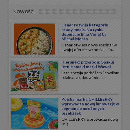
NOWOŚCI
Lisner rozwija kategorię
ready meals. Na rynku
debiutuje linia Voila! by
Michel Moran
Lisner otwiera nowy rozdział w
swojej ofercie, wchodząc do...
Kierunek: przygoda! Spakuj
letnie smaki marki Wawel
Lato sprzyja podróżom i chwilom
relaksu, a odpowiednio...
Polska marka CHILLBERRY
wprowadza nową innowację w
segmencie mrożonych
przekąsek
CHILLBERRY wprowadza nową
linię...