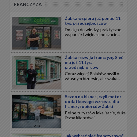
FRANCZYZA
Żabka wspiera już ponad 11
tys. przedsiębiorców
Dostęp do wiedzy, praktyczne
wsparcie i większe poczucie...
Żabka rozwija franczyzę. Sieć
ma już 11 tys.
przedsiębiorców
Coraz więcej Polaków myśli o
własnym biznesie, ale szuka...
Sezon na biznes, czyli motor
dodatkowego wzrostu dla
franczyzobiorców Żabki
Pełne turystów lokalizacje, duża
liczba klientów i...
Jak wybrać sieć franczyzową?