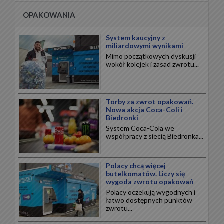
OPAKOWANIA
System kaucyjny z
miliardowymi wynikami
Mimo początkowych dyskusji
wokół kolejek i zasad zwrotu...
Torby za zwrot opakowań.
Nowa akcja Coca-Coli i
Biedronki
System Coca-Cola we
współpracy z siecią Biedronka...
Polacy chcą więcej
butelkomatów. Liczy się
wygoda zwrotu opakowań
Polacy oczekują wygodnych i
łatwo dostępnych punktów
zwrotu...