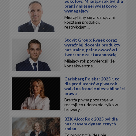
Sokołów: Mijający rok był dla
branży mięsnej wyjątkowo
wymagający
Mierzyliśmy się z rosnącymi
kosztami produkcji,
restrykcjami...
Stovit Group: Rynek coraz
wyraźniej docenia produkty
naturalne, pełne owoców i
tworzone ze starannością
Mijający rok potwierdził, że
konsekwentne...
Carlsberg Polska: 2025 r. to
dla producentów piwa rok
walki na froncie niestabilności
prawa
Branża piwna pozostaje w
recesji, co uderza nie tylko w
browary...
BZK Alco: Rok 2025 był dla
nas czasem dynamicznych
zmian
To propozycja idealnie