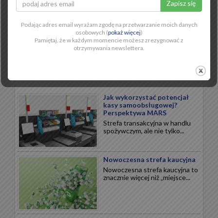
Słodkie święta
Święta to najbardziej
dochodowy okres w handlu.
Podając adres email wyrażam zgodę na przetwarzanie moich danych
Czekolady...
osobowych (
pokaż więcej
)
Pamiętaj, że w każdym momencie możesz zrezygnować z
otrzymywania newslettera.
NOWOCZESNY RETAIL
Jak wykorzystać potencjał
kasy samoobsługowej?
Perspektywa MARS
Strefa transakcyjna w handlu
spożywczym, ale nie tylko...
Nowoczesna strefa kaucyjna
Nowoczesna strefa kaucyjna to
znacznie więcej niż „miejsce...