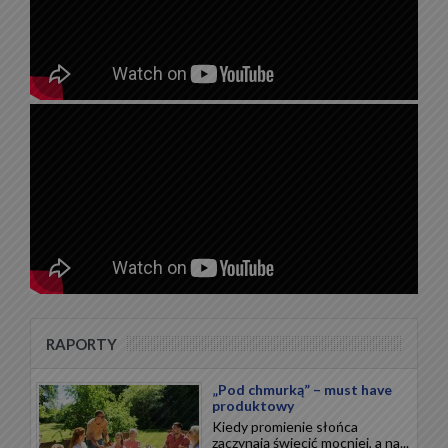
RAPORTY
„Pod chmurką” – must have
produktowy
Kiedy promienie słońca
zaczynają świecić mocniej, a na...