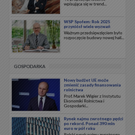
wpisująca się w trend...
WSP Społem: Rok 2025
przyniósł wiele wyzwań
Ważnym przedsięwzięciem było
rozpoczęcie budowy nowej hali...
GOSPODARKA
Nowy budżet UE może
zmienić zasady finansowania
rolnictwa
Prof. Marek Wigier z Instytutu
Ekonomiki Rolnictwa i
Gospodarki...
Rynek najmu zwrotnego pędzi
po rekord. Ponad 390 mln
euro w pół roku
Polski rynek najmu zwrotnego