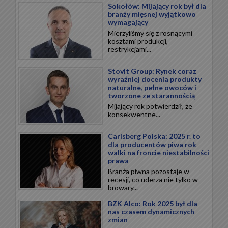
Sokołów: Mijający rok był dla
branży mięsnej wyjątkowo
wymagający
Mierzyliśmy się z rosnącymi
kosztami produkcji,
restrykcjami...
Stovit Group: Rynek coraz
wyraźniej docenia produkty
naturalne, pełne owoców i
tworzone ze starannością
Mijający rok potwierdził, że
konsekwentne...
Carlsberg Polska: 2025 r. to
dla producentów piwa rok
walki na froncie niestabilności
prawa
Branża piwna pozostaje w
recesji, co uderza nie tylko w
browary...
BZK Alco: Rok 2025 był dla
nas czasem dynamicznych
zmian