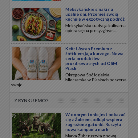
Meksykańskie smaki na
upalne dni. Przenieś swoją
kuchnię w egzotyczną podróż
Meksykańska tradycja kulinarna
opiera się na precyzyjnym...
Kefir i Ayran Premium z
żółtkiem jaja kurzego. Nowa
seria produktów
prozdrowotnych od OSM
Piaski
Okręgowa Spółdzielnia
Mleczarska w Piaskach poszerza
swoje...
Z RYNKU FMCG
W dobrym tonie jest pokazać
się z Żubrem, odkąd wspiera
zagrożone gatunki. Ruszyła
nowa kampania marki
Marka Żubr ruszyła z nową