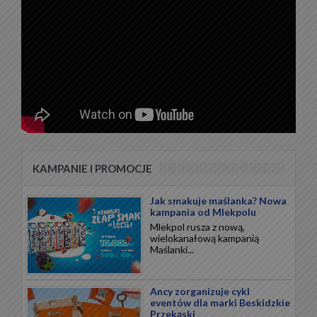
KAMPANIE I PROMOCJE
Jak smakuje maślanka? Nowa
kampania od Mlekpolu
Mlekpol rusza z nową,
wielokanałową kampanią
Maślanki...
Ancy zorganizuje cykl
eventów dla marki Beskidzkie
Przekąski