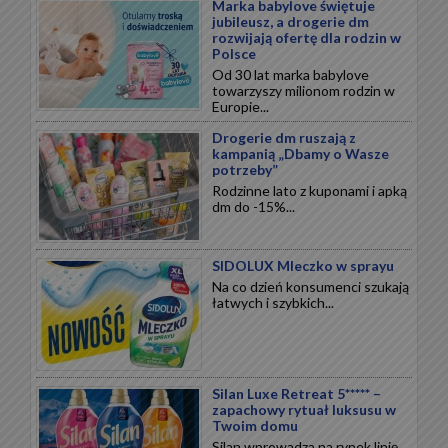
Marka babylove świętuje
jubileusz, a drogerie dm
rozwijają ofertę dla rodzin w
Polsce
Od 30 lat marka babylove
towarzyszy milionom rodzin w
Europie...
Drogerie dm ruszają z
kampanią „Dbamy o Wasze
potrzeby”
Rodzinne lato z kuponami i apką
dm do -15%...
SIDOLUX Mleczko w sprayu
Na co dzień konsumenci szukają
łatwych i szybkich...
Silan Luxe Retreat 5***** –
zapachowy rytuał luksusu w
Twoim domu
Silan wprowadza na rynek linię