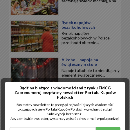
zaczynają świecić mocniej, a na...
Rynek napojów
bezalkoholowych
Rynek napojów
bezalkoholowych w Polsce
przechodzi obecnie...
Alkohol i napoje na
świątecznym stole
Napoje i alkohole to nieodłączny
element świątecznego...
Bądź na bieżąco z wiadomościami z rynku FMCG
Zaprenumeruj bezpłatny newsletter Portalu Kupców
Wytrawne święta
Polskich
Święta Bożego Narodzenia to
Bezpłatny newsletter, to przegląd najważniejszych wiadomości
przede wszystkim wytrawne
ukazujących się w Portalu Kupców Polskich www.hurtidetal.pl.
smaki...
Subskrypcja bezpłatna!
Aby zamówić newsletter, wystarczy wpisać adres e-mail w polu poniżej.