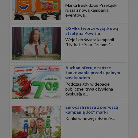
Marka Beskidzkie Przekąski
rusza z nową kampanią
eventową...
OSHEE tworzy wyjątkową
strefę na Powiślu
Wejdź do świata kampanii
“Hydrate Your Dreams”....
Auchan oferuje tańsze
tankowanie przed upalnym
weekendem
Podczas gdy w debacie
publicznej trwa ożywiona
dyskusja o...
Eurocash rusza z pierwszą
kampanią 360° marki
Kanka w nowej odsłonie...