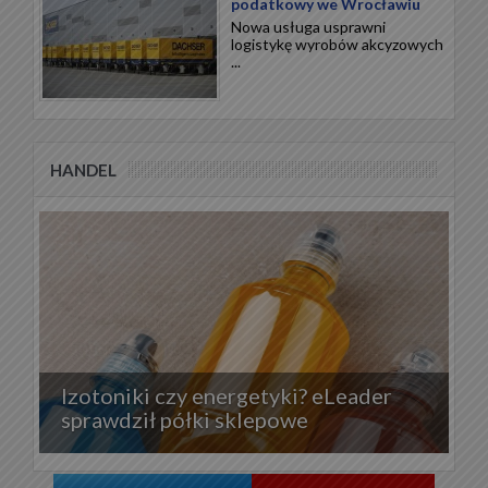
podatkowy we Wrocławiu
Nowa usługa usprawni
logistykę wyrobów akcyzowych
...
HANDEL
Izotoniki czy energetyki? eLeader
sprawdził półki sklepowe