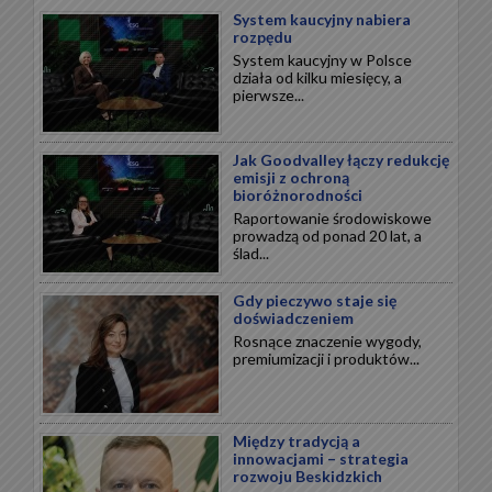
System kaucyjny nabiera
rozpędu
System kaucyjny w Polsce
działa od kilku miesięcy, a
pierwsze...
Jak Goodvalley łączy redukcję
emisji z ochroną
bioróżnorodności
Raportowanie środowiskowe
prowadzą od ponad 20 lat, a
ślad...
Gdy pieczywo staje się
doświadczeniem
Rosnące znaczenie wygody,
premiumizacji i produktów...
Między tradycją a
innowacjami – strategia
rozwoju Beskidzkich