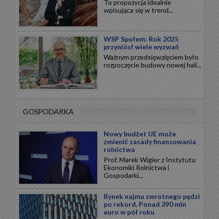
To propozycja idealnie
wpisująca się w trend...
WSP Społem: Rok 2025
przyniósł wiele wyzwań
Ważnym przedsięwzięciem było
rozpoczęcie budowy nowej hali...
GOSPODARKA
Nowy budżet UE może
zmienić zasady finansowania
rolnictwa
Prof. Marek Wigier z Instytutu
Ekonomiki Rolnictwa i
Gospodarki...
Rynek najmu zwrotnego pędzi
po rekord. Ponad 390 mln
euro w pół roku