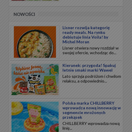
NOWOŚCI
Lisner rozwija kategorię
ready meals. Na rynku
debiutuje linia Voila! by
Michel Moran
Lisner otwiera nowy rozdział w
swojej ofercie, wchodząc do...
Kierunek: przygoda! Spakuj
letnie smaki marki Wawel
Lato sprzyja podróżom i chwilom
relaksu, a odpowiednio...
Polska marka CHILLBERRY
wprowadza nową innowację w
segmencie mrożonych
przekąsek
CHILLBERRY wprowadza nową
linię...