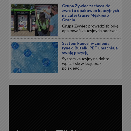
Grupa Żywiec zachęca do
zwrotu opakowań kaucyjnych
na całej trasie Męskiego
Grania
Grupa Żywiec prowadzi zbiórkę
opakowań kaucyjnych podczas...
System kaucyjny zmienia
rynek. Butelki PET umacniają
swoją pozycję
System kaucyjny na dobre
wpisał się w krajobraz
polskiego...