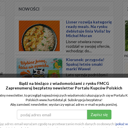
NOWOŚCI
Lisner rozwija kategorię
ready meals. Na rynku
debiutuje linia Voila! by
Michel Moran
Lisner otwiera nowy
rozdział w swojej ofercie,
wchodząc do...
no
Kierunek: przygoda!
Spakuj letnie smaki
marki Wawel
ii
Lato sprzyja podróżom i
.
chwilom relaksu, a
Bądź na bieżąco z wiadomościami z rynku FMCG
odpowiednio...
Zaprenumeruj bezpłatny newsletter Portalu Kupców Polskich
tny newsletter, to przegląd najważniejszych wiadomości ukazujących się w Portalu
Polska marka
Polskich www.hurtidetal.pl. Subskrypcja bezpłatna!
CHILLBERRY
Aby zamówić newsletter, wystarczy wpisać adres e-mail w polu poniżej.
wprowadza nową
innowację w segmencie
mrożonych przekąsek
a
CHILLBERRY wprowadza
jąc adres email wyrażam zgodę na przetwarzanie moich danych osobowych (
pokaż w
nową linię...