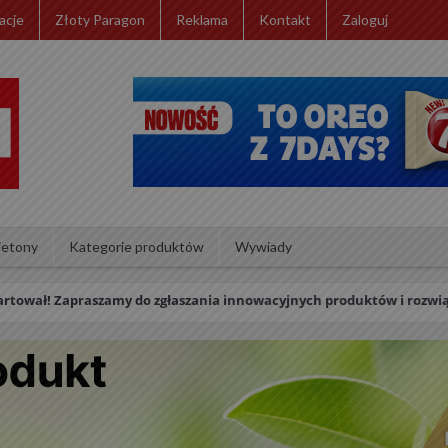
acje
Złoty Paragon
Reklama
Kontakt
Zaloguj
ietony
Kategorie produktów
Wywiady
ał! Zapraszamy do zgłaszania innowacyjnych produktów i rozwiązań r