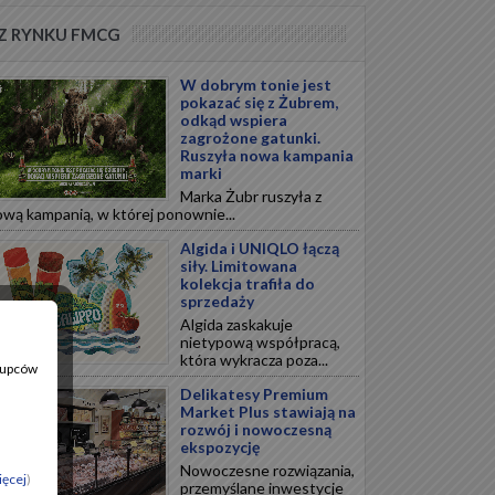
Z RYNKU FMCG
W dobrym tonie jest
pokazać się z Żubrem,
odkąd wspiera
zagrożone gatunki.
Ruszyła nowa kampania
marki
Marka Żubr ruszyła z
wą kampanią, w której ponownie...
Algida i UNIQLO łączą
siły. Limitowana
kolekcja trafiła do
sprzedaży
Algida zaskakuje
nietypową współpracą,
która wykracza poza...
 Kupców
Delikatesy Premium
Market Plus stawiają na
rozwój i nowoczesną
ekspozycję
Nowoczesne rozwiązania,
ięcej
)
przemyślane inwestycje