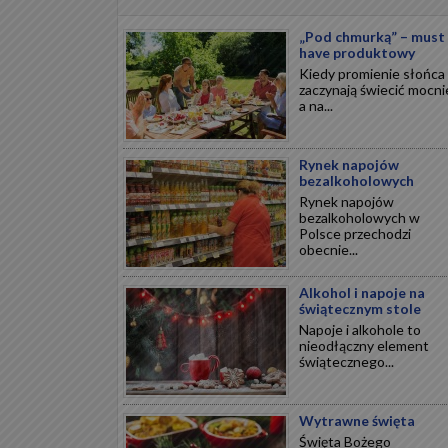
„Pod chmurką” – must
have produktowy
Kiedy promienie słońca
zaczynają świecić mocnie
a na...
Rynek napojów
bezalkoholowych
Rynek napojów
bezalkoholowych w
Polsce przechodzi
obecnie...
Alkohol i napoje na
świątecznym stole
Napoje i alkohole to
nieodłączny element
świątecznego...
Wytrawne święta
Święta Bożego