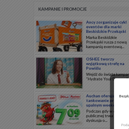
KAMPANIE I PROMOCJE
Ancy zorganizuje cykl
eventów dla marki
Beskidzkie Przekąski
Marka Beskidzkie
Przekąski rusza z nową
kampanią eventową...
OSHEE tworzy
wyjątkową strefę na
Powiślu
Wejdź do świata kampan
“Hydrate Your Dreams”...
Auchan oferuje tańsze
Bezpła
tankowanie przed
upalnym weekendem
Podczas gdy w debacie
publicznej trwa ożywion
dyskusja o...
Poda