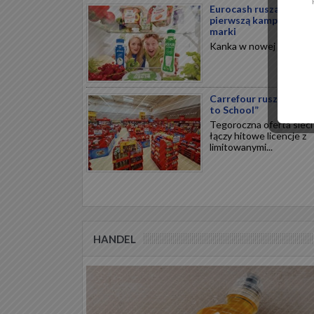
Eurocash rusza z
pierwszą kampanią 36
marki
Kanka w nowej odsłonie.
Carrefour rusza z „Ba
to School”
Tegoroczna oferta sieci
łączy hitowe licencje z
limitowanymi...
HANDEL