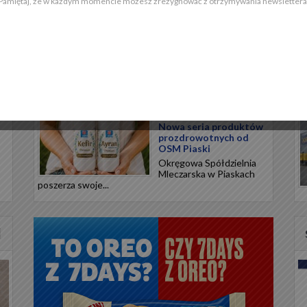
Pamiętaj, że w każdym momencie możesz zrezygnować z otrzymywania newslettera
Meksykańskie smaki na
0°
upalne dni. Przenieś
swoją kuchnię w
..
egzotyczną podróż
Meksykańska tradycja
kulinarna opiera się na
precyzyjnym...
ck
Kefir i Ayran Premium z
żółtkiem jaja kurzego.
Nowa seria produktów
prozdrowotnych od
OSM Piaski
Okręgowa Spółdzielnia
Mleczarska w Piaskach
poszerza swoje...