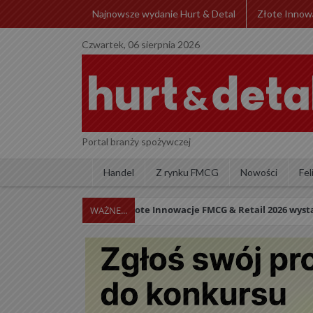
Najnowsze wydanie Hurt & Detal
Złote Innow
Czwartek, 06 sierpnia 2026
Portal branży spożywczej
Handel
Z rynku FMCG
Nowości
Fel
Konkurs Złote Innowacje FMCG & Retail 2026 wystartow