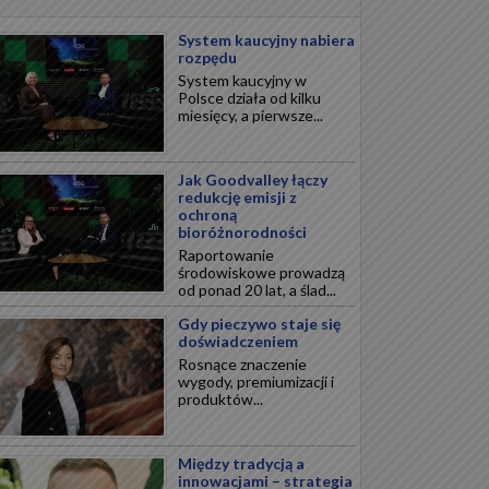
System kaucyjny nabiera
rozpędu
System kaucyjny w
Polsce działa od kilku
miesięcy, a pierwsze...
Jak Goodvalley łączy
redukcję emisji z
ochroną
bioróżnorodności
Raportowanie
środowiskowe prowadzą
od ponad 20 lat, a ślad...
Gdy pieczywo staje się
doświadczeniem
Rosnące znaczenie
wygody, premiumizacji i
produktów...
Między tradycją a
innowacjami – strategia