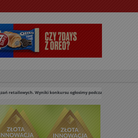
etailowych. Wyniki konkursu ogłosimy podczas uroczystej Gali w dniu