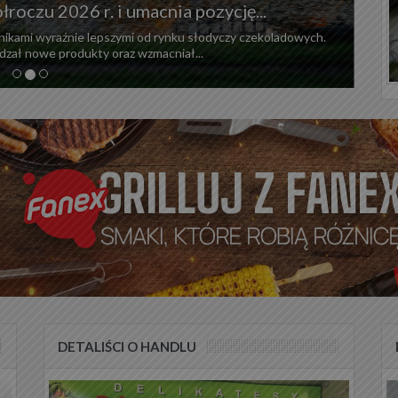
oczu 2026 r. i umacnia pozycję...
ikami wyraźnie lepszymi od rynku słodyczy czekoladowych.
dzał nowe produkty oraz wzmacniał...
DETALIŚCI O HANDLU