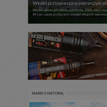
Wedel przyspiesza w pierwszym półr
Wedel zakończył pierwszą połowę 2026 roku z wyn
W tym czasie producent rozwijał eksport, wprowa
MARKI Z HISTORIĄ