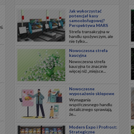
Jak wykorzystać
potencjał kasy
samoobsługowej?
Perspektywa MARS
j,
Strefa transakcyjna w
handlu spożywczym, ale
nie tylko...
Nowoczesna strefa
kaucyjna
Nowoczesna strefa
kaucyjna to znacznie
więcej niż „miejsce...
Nowoczesne
wyposażenie sklepowe
Wymagania
współczesnego handlu
detalicznego sprawiają,
że...
Modern Expo i Profrost:
Strategiczne