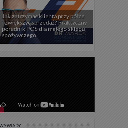
Jak zatrzymać klienta przy półce
i zwiększyć sprzedaż? Praktyczny
poradnik POS dla małego sklepu
spożywczego
WYWIADY