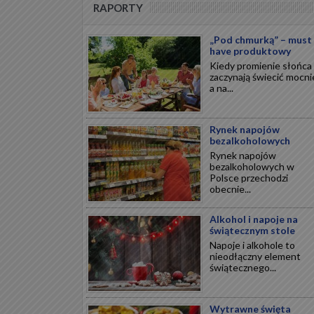
RAPORTY
„Pod chmurką” – must
have produktowy
Kiedy promienie słońca
zaczynają świecić mocnie
a na...
Rynek napojów
bezalkoholowych
Rynek napojów
bezalkoholowych w
Polsce przechodzi
obecnie...
Alkohol i napoje na
świątecznym stole
Napoje i alkohole to
nieodłączny element
świątecznego...
Wytrawne święta