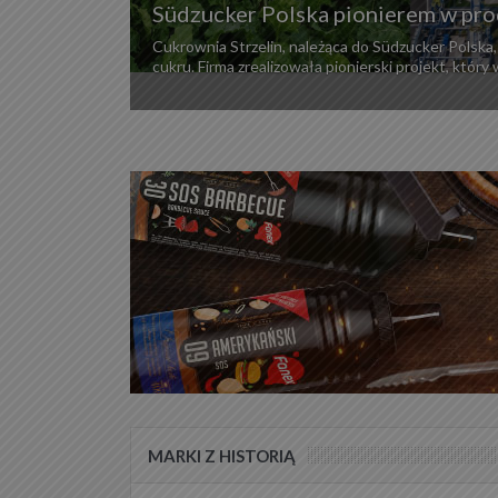
Südzucker Polska pionierem w prod
Cukrownia Strzelin, należąca do Südzucker Polsk
cukru. Firma zrealizowała pionierski projekt, który w
MARKI Z HISTORIĄ