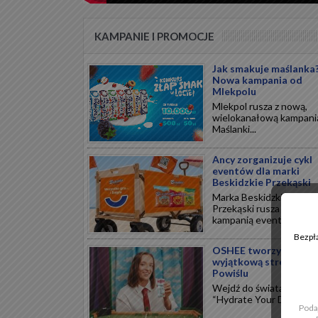
KAMPANIE I PROMOCJE
Jak smakuje maślanka
Nowa kampania od
Mlekpolu
Mlekpol rusza z nową,
wielokanałową kampani
Maślanki...
Ancy zorganizuje cykl
eventów dla marki
Beskidzkie Przekąski
Marka Beskidzkie
Przekąski rusza z nową
kampanią eventową...
Bezpła
OSHEE tworzy
wyjątkową strefę na
Powiślu
Wejdź do świata kampan
“Hydrate Your Dreams”...
Poda