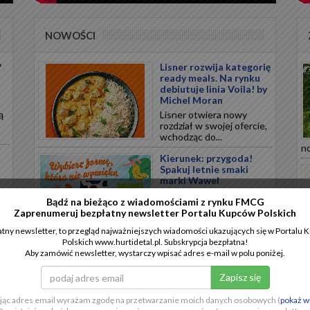
NOWOŚCI
?
Lisner rozwija kategorię
ready meals. Na rynku
debiutuje linia Voila! by
Michel Moran
ą
Lisner otwiera nowy
rozdział w swojej ofercie,
wchodząc do...
no
Kierunek: przygoda!
Spakuj letnie smaki
marki Wawel
Lato sprzyja podróżom i
Bądź na bieżąco z wiadomościami z rynku FMCG
chwilom relaksu, a
Zaprenumeruj bezpłatny newsletter Portalu Kupców Polskich
odpowiednio...
tny newsletter, to przegląd najważniejszych wiadomości ukazujących się w Portalu
Polskich www.hurtidetal.pl. Subskrypcja bezpłatna!
Polska marka
Aby zamówić newsletter, wystarczy wpisać adres e-mail w polu poniżej.
CHILLBERRY
wprowadza nową
innowację w segmencie
ii
mrożonych przekąsek
.
jąc adres email wyrażam zgodę na przetwarzanie moich danych osobowych (
pokaż w
CHILLBERRY wprowadza