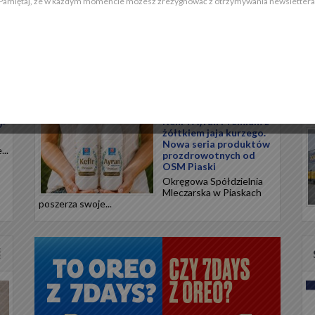
Pamiętaj, że w każdym momencie możesz zrezygnować z otrzymywania newslettera
nową linię...
Meksykańskie smaki na
upalne dni. Przenieś
swoją kuchnię w
egzotyczną podróż
a
Meksykańska tradycja
kulinarna opiera się na
precyzyjnym...
Kefir i Ayran Premium z
0°
żółtkiem jaja kurzego.
Nowa seria produktów
..
prozdrowotnych od
OSM Piaski
Okręgowa Spółdzielnia
Mleczarska w Piaskach
poszerza swoje...