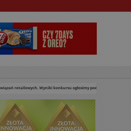
tailowych. Wyniki konkursu ogłosimy podczas uroczystej Gali w dniu