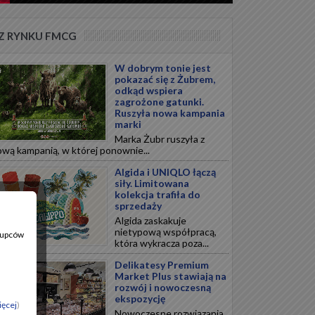
Z RYNKU FMCG
W dobrym tonie jest
pokazać się z Żubrem,
odkąd wspiera
zagrożone gatunki.
Ruszyła nowa kampania
marki
Marka Żubr ruszyła z
wą kampanią, w której ponownie...
Algida i UNIQLO łączą
siły. Limitowana
kolekcja trafiła do
sprzedaży
Algida zaskakuje
nietypową współpracą,
 Kupców
która wykracza poza...
Delikatesy Premium
Market Plus stawiają na
rozwój i nowoczesną
ekspozycję
ięcej
)
Nowoczesne rozwiązania,