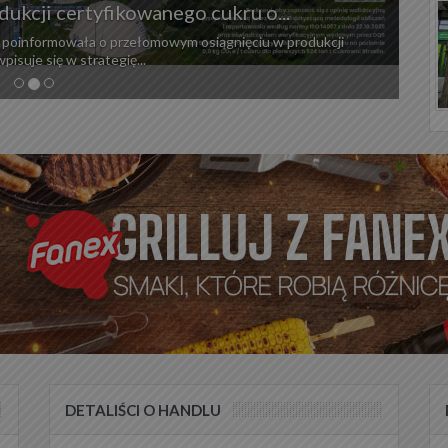
ukcji certyfikowanego cukru o...
a, poinformowała o przełomowym osiągnięciu w produkcji
pisuje się w strategię...
DETALIŚCI O HANDLU