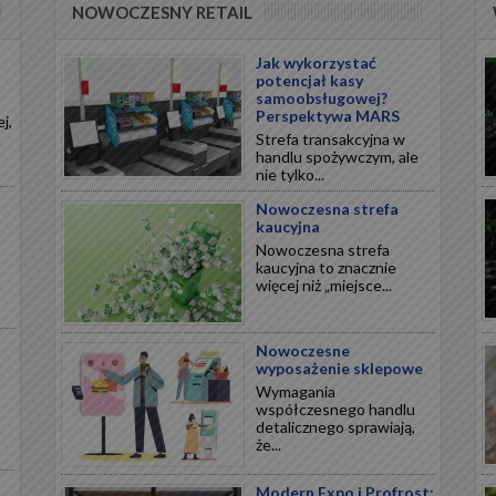
NOWOCZESNY RETAIL
Jak wykorzystać
potencjał kasy
samoobsługowej?
Perspektywa MARS
j,
Strefa transakcyjna w
handlu spożywczym, ale
nie tylko...
Nowoczesna strefa
kaucyjna
Nowoczesna strefa
kaucyjna to znacznie
więcej niż „miejsce...
Nowoczesne
wyposażenie sklepowe
Wymagania
współczesnego handlu
detalicznego sprawiają,
że...
Modern Expo i Profrost: