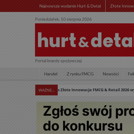
Najnowsze wydanie Hurt & Detal
Złote Innow
Poniedziałek, 10 sierpnia 2026
Portal branży spożywczej
Handel
Z rynku FMCG
Nowości
Fel
Konkurs Złote Innowacje FMCG & Retail 2026 wystartow