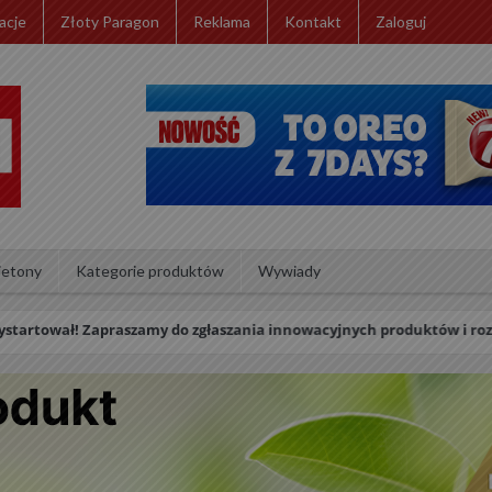
acje
Złoty Paragon
Reklama
Kontakt
Zaloguj
ietony
Kategorie produktów
Wywiady
ał! Zapraszamy do zgłaszania innowacyjnych produktów i rozwiązań re