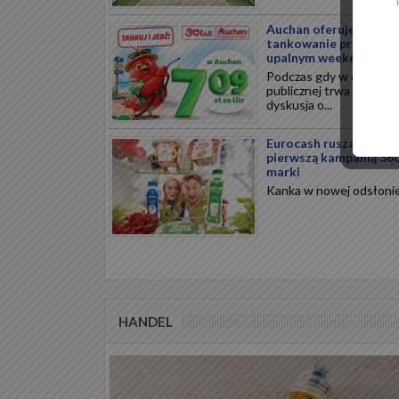
Auchan oferuje tańsze
tankowanie przed
upalnym weekendem
Podczas gdy w debacie
publicznej trwa ożywion
dyskusja o...
Eurocash rusza z
pierwszą kampanią 36
marki
Kanka w nowej odsłonie.
HANDEL