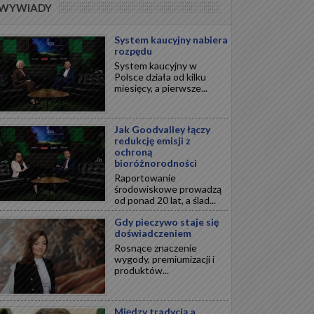
WYWIADY
System kaucyjny nabiera
rozpędu
System kaucyjny w
Polsce działa od kilku
miesięcy, a pierwsze...
Jak Goodvalley łączy
redukcję emisji z
ochroną
bioróżnorodności
Raportowanie
środowiskowe prowadzą
od ponad 20 lat, a ślad...
Gdy pieczywo staje się
doświadczeniem
Rosnące znaczenie
wygody, premiumizacji i
produktów...
Między tradycją a