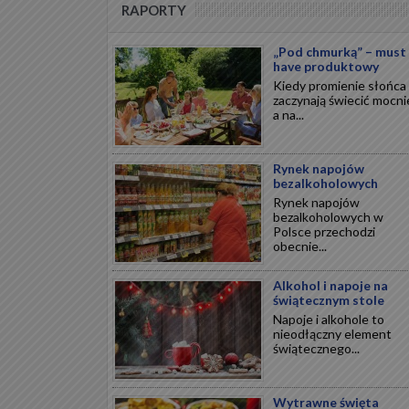
RAPORTY
„Pod chmurką” – must
have produktowy
Kiedy promienie słońca
zaczynają świecić mocnie
a na...
Rynek napojów
bezalkoholowych
Rynek napojów
bezalkoholowych w
Polsce przechodzi
obecnie...
Alkohol i napoje na
świątecznym stole
Napoje i alkohole to
nieodłączny element
świątecznego...
Wytrawne święta