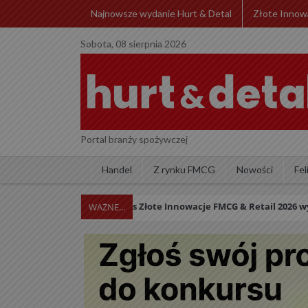
Najnowsze wydanie Hurt & Detal
Złote Innow
Sobota, 08 sierpnia 2026
Portal branży spożywczej
Handel
Z rynku FMCG
Nowości
Fel
Konkurs Złote Innowacje FMCG & Retail 2026 wystartował! Zap