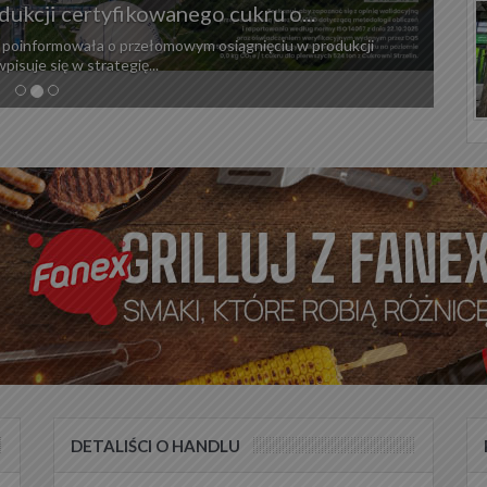
ukcji certyfikowanego cukru o...
a, poinformowała o przełomowym osiągnięciu w produkcji
pisuje się w strategię...
DETALIŚCI O HANDLU