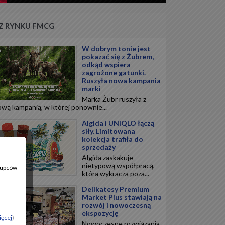
Z RYNKU FMCG
W dobrym tonie jest
pokazać się z Żubrem,
odkąd wspiera
zagrożone gatunki.
Ruszyła nowa kampania
marki
Marka Żubr ruszyła z
wą kampanią, w której ponownie...
Algida i UNIQLO łączą
siły. Limitowana
kolekcja trafiła do
sprzedaży
Algida zaskakuje
nietypową współpracą,
 Kupców
która wykracza poza...
Delikatesy Premium
Market Plus stawiają na
rozwój i nowoczesną
ekspozycję
ięcej
)
Nowoczesne rozwiązania,