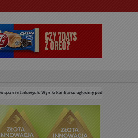
ych. Wyniki konkursu ogłosimy podczas uroczystej Gali w dniu 27 paź