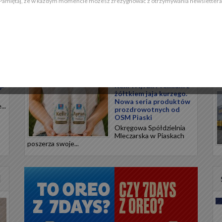
Pamiętaj, że w każdym momencie możesz zrezygnować z otrzymywania newslettera
nową linię...
Meksykańskie smaki na
upalne dni. Przenieś
swoją kuchnię w
egzotyczną podróż
a
Meksykańska tradycja
kulinarna opiera się na
precyzyjnym...
Kefir i Ayran Premium z
0°
żółtkiem jaja kurzego.
Nowa seria produktów
..
prozdrowotnych od
OSM Piaski
Okręgowa Spółdzielnia
Mleczarska w Piaskach
poszerza swoje...