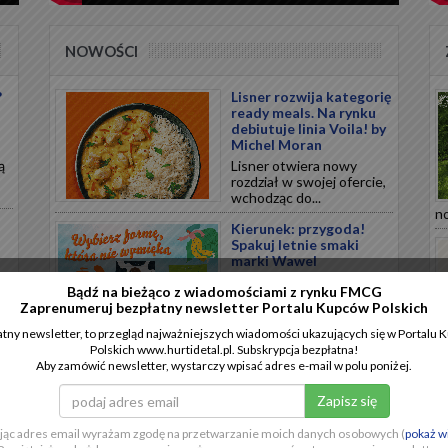
NOWOŚCI
?
Lisner rozwija kategorię
ready meals. Na rynku
debiutuje linia Voila! by
Michel Moran
ą
Lisner otwiera nowy
rozdział w swojej ofercie,
wchodząc do...
no
Kierunek: przygoda!
Spakuj letnie smaki
marki Wawel
Lato sprzyja podróżom i
Bądź na bieżąco z wiadomościami z rynku FMCG
chwilom relaksu, a
Zaprenumeruj bezpłatny newsletter Portalu Kupców Polskich
odpowiednio...
tny newsletter, to przegląd najważniejszych wiadomości ukazujących się w Portalu
Polskich www.hurtidetal.pl. Subskrypcja bezpłatna!
Polska marka
Aby zamówić newsletter, wystarczy wpisać adres e-mail w polu poniżej.
CHILLBERRY
wprowadza nową
innowację w segmencie
ii
mrożonych przekąsek
.
jąc adres email wyrażam zgodę na przetwarzanie moich danych osobowych (
pokaż w
CHILLBERRY wprowadza