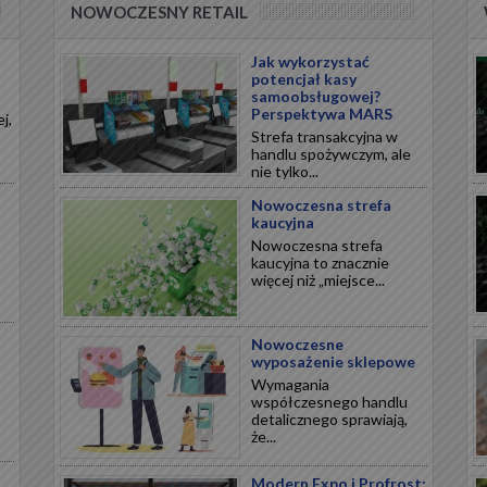
NOWOCZESNY RETAIL
Jak wykorzystać
potencjał kasy
samoobsługowej?
Perspektywa MARS
j,
Strefa transakcyjna w
handlu spożywczym, ale
nie tylko...
Nowoczesna strefa
kaucyjna
Nowoczesna strefa
kaucyjna to znacznie
więcej niż „miejsce...
Nowoczesne
wyposażenie sklepowe
Wymagania
współczesnego handlu
detalicznego sprawiają,
że...
Modern Expo i Profrost: