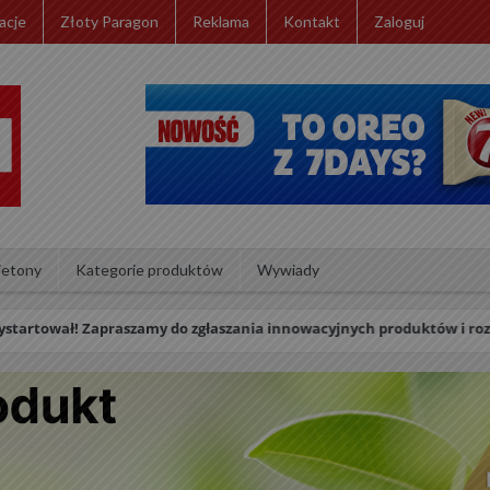
acje
Złoty Paragon
Reklama
Kontakt
Zaloguj
ietony
Kategorie produktów
Wywiady
raszamy do zgłaszania innowacyjnych produktów i rozwiązań retailow