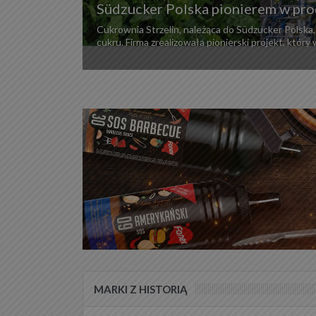
Südzucker Polska pionierem w prod
Cukrownia Strzelin, należąca do Südzucker Polsk
cukru. Firma zrealizowała pionierski projekt, który w
MARKI Z HISTORIĄ