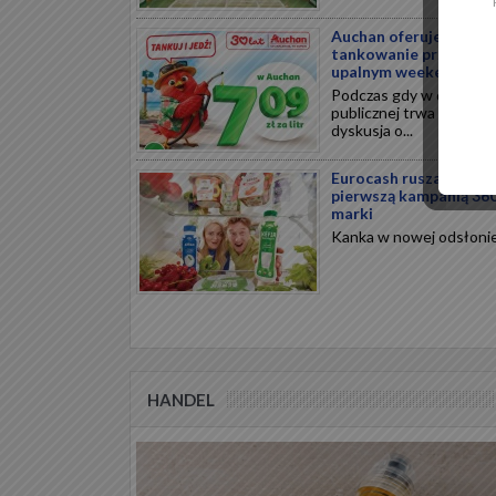
Auchan oferuje tańsze
tankowanie przed
upalnym weekendem
Podczas gdy w debacie
publicznej trwa ożywion
dyskusja o...
Eurocash rusza z
pierwszą kampanią 36
marki
Kanka w nowej odsłonie.
HANDEL