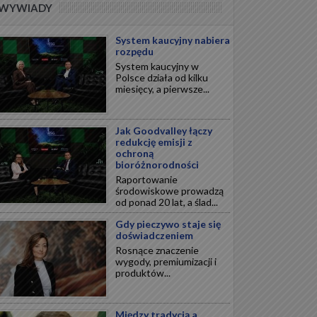
WYWIADY
System kaucyjny nabiera
rozpędu
System kaucyjny w
Polsce działa od kilku
miesięcy, a pierwsze...
Jak Goodvalley łączy
redukcję emisji z
ochroną
bioróżnorodności
Raportowanie
środowiskowe prowadzą
od ponad 20 lat, a ślad...
Gdy pieczywo staje się
doświadczeniem
Rosnące znaczenie
wygody, premiumizacji i
produktów...
Między tradycją a