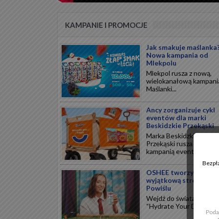
KAMPANIE I PROMOCJE
Jak smakuje maślanka
Nowa kampania od
Mlekpolu
Mlekpol rusza z nową,
wielokanałową kampani
Maślanki...
Ancy zorganizuje cykl
eventów dla marki
Beskidzkie Przekąski
Marka Beskidzkie
Przekąski rusza z nową
kampanią eventową...
Bezpła
OSHEE tworzy
wyjątkową strefę na
Powiślu
Wejdź do świata kampan
“Hydrate Your Dreams”...
Poda