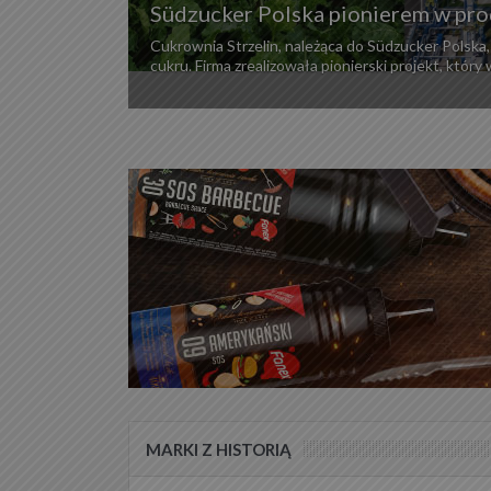
Wedel przyspiesza w pierwszym półr
Wedel zakończył pierwszą połowę 2026 roku z wyn
W tym czasie producent rozwijał eksport, wprowa
MARKI Z HISTORIĄ