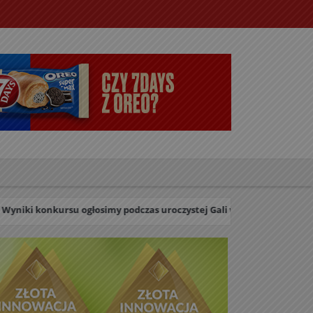
głosimy podczas uroczystej Gali w dniu 27 października 2026 roku.