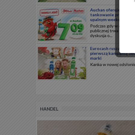
Auchan oferuje tańsze
tankowanie przed
upalnym weekendem
Podczas gdy w debacie
publicznej trwa ożywion
dyskusja o...
Eurocash rusza z
pierwszą kampanią 36
marki
Kanka w nowej odsłonie.
HANDEL