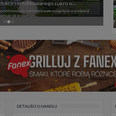
oczu 2026 r. i umacnia pozycję...
ikami wyraźnie lepszymi od rynku słodyczy czekoladowych.
dzał nowe produkty oraz wzmacniał...
DETALIŚCI O HANDLU