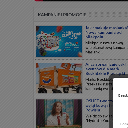
KAMPANIE I PROMOCJE
Jak smakuje maślanka
Nowa kampania od
Mlekpolu
Mlekpol rusza z nową,
wielokanałową kampani
Maślanki...
Ancy zorganizuje cykl
eventów dla marki
Beskidzkie Przekąski
Marka Beskidzkie
Przekąski rusza z nową
kampanią eventową...
Bezpła
OSHEE tworzy
wyjątkową strefę na
Powiślu
Wejdź do świata kampan
“Hydrate Your Dreams”...
Poda