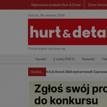
Najnowsze wydanie Hurt & Detal
Złote Innow
Sobota, 08 sierpnia 2026
Portal branży spożywczej
Handel
Z rynku FMCG
Nowości
Fel
Innowacje FMCG & Retail 2026 wystartował! Zapraszamy do zgłaszania 