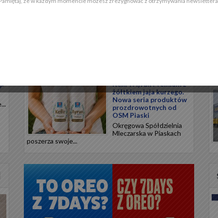
Pamiętaj, że w każdym momencie możesz zrezygnować z otrzymywania newslettera
nową linię...
Meksykańskie smaki na
upalne dni. Przenieś
swoją kuchnię w
egzotyczną podróż
a
Meksykańska tradycja
kulinarna opiera się na
precyzyjnym...
Kefir i Ayran Premium z
0°
żółtkiem jaja kurzego.
Nowa seria produktów
..
prozdrowotnych od
OSM Piaski
Okręgowa Spółdzielnia
Mleczarska w Piaskach
poszerza swoje...