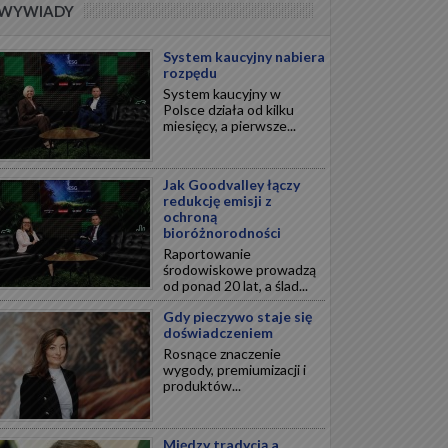
WYWIADY
System kaucyjny nabiera
rozpędu
System kaucyjny w
Polsce działa od kilku
miesięcy, a pierwsze...
Jak Goodvalley łączy
redukcję emisji z
ochroną
bioróżnorodności
Raportowanie
środowiskowe prowadzą
od ponad 20 lat, a ślad...
Gdy pieczywo staje się
doświadczeniem
Rosnące znaczenie
wygody, premiumizacji i
produktów...
Między tradycją a