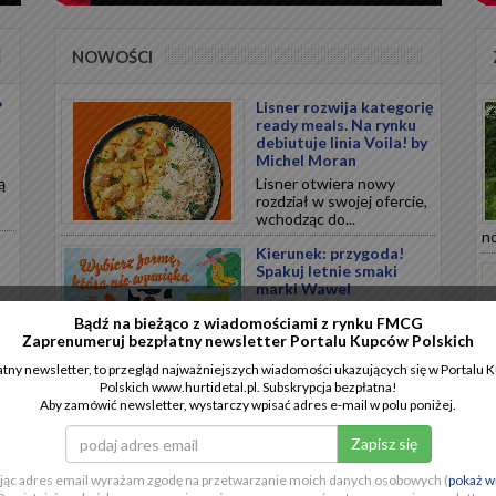
NOWOŚCI
?
Lisner rozwija kategorię
ready meals. Na rynku
debiutuje linia Voila! by
Michel Moran
ą
Lisner otwiera nowy
rozdział w swojej ofercie,
wchodząc do...
no
Kierunek: przygoda!
Spakuj letnie smaki
marki Wawel
Lato sprzyja podróżom i
Bądź na bieżąco z wiadomościami z rynku FMCG
chwilom relaksu, a
Zaprenumeruj bezpłatny newsletter Portalu Kupców Polskich
odpowiednio...
tny newsletter, to przegląd najważniejszych wiadomości ukazujących się w Portalu
Polskich www.hurtidetal.pl. Subskrypcja bezpłatna!
Polska marka
Aby zamówić newsletter, wystarczy wpisać adres e-mail w polu poniżej.
CHILLBERRY
wprowadza nową
innowację w segmencie
ii
mrożonych przekąsek
.
jąc adres email wyrażam zgodę na przetwarzanie moich danych osobowych (
pokaż w
CHILLBERRY wprowadza