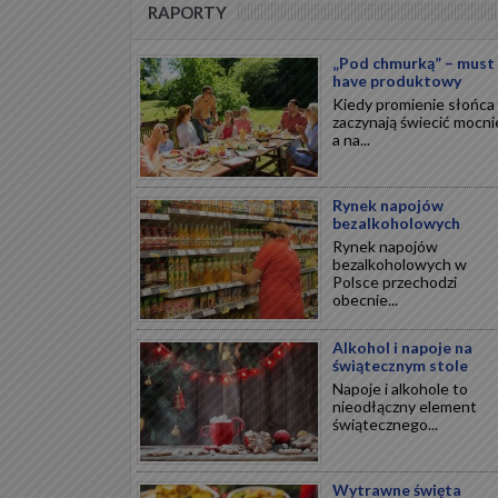
RAPORTY
„Pod chmurką” – must
have produktowy
Kiedy promienie słońca
zaczynają świecić mocnie
a na...
Rynek napojów
bezalkoholowych
Rynek napojów
bezalkoholowych w
Polsce przechodzi
obecnie...
Alkohol i napoje na
świątecznym stole
Napoje i alkohole to
nieodłączny element
świątecznego...
Wytrawne święta