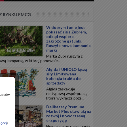
Z RYNKU FMCG
W dobrym tonie jest
pokazać się z Żubrem,
odkąd wspiera
zagrożone gatunki.
Ruszyła nowa kampania
marki
Marka Żubr ruszyła z
wą kampanią, w której ponownie...
Algida i UNIQLO łączą
siły. Limitowana
kolekcja trafiła do
sprzedaży
Algida zaskakuje
nietypową współpracą,
 Kupców
która wykracza poza...
Delikatesy Premium
Market Plus stawiają na
rozwój i nowoczesną
ekspozycję
ięcej
)
Nowoczesne rozwiązania,