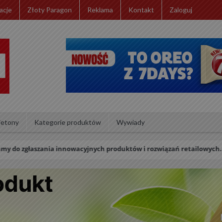
acje
Złoty Paragon
Reklama
Kontakt
Zaloguj
ietony
Kategorie produktów
Wywiady
innowacyjnych produktów i rozwiązań retailowych. Wyniki konkursu o