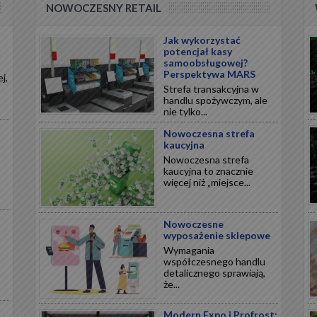
NOWOCZESNY RETAIL
Jak wykorzystać
potencjał kasy
samoobsługowej?
Perspektywa MARS
j,
Strefa transakcyjna w
handlu spożywczym, ale
nie tylko...
Nowoczesna strefa
kaucyjna
Nowoczesna strefa
kaucyjna to znacznie
więcej niż „miejsce...
Nowoczesne
wyposażenie sklepowe
Wymagania
współczesnego handlu
detalicznego sprawiają,
że...
Modern Expo i Profrost: