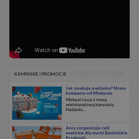
KAMPANIE I PROMOCJE
Jak smakuje maślanka? Nowa
kampania od Mlekpolu
Mlekpol rusza z nową,
wielokanałową kampanią
Maślanki...
Ancy zorganizuje cykl
eventów dla marki Beskidzkie
Przekąski