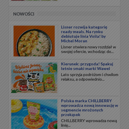
NOWOŚCI
Lisner rozwija kategorię
ready meals. Na rynku
debiutuje linia Voila! by
Michel Moran
Lisner otwiera nowy rozdział w
swojej ofercie, wchodząc do...
Kierunek: przygoda! Spakuj
letnie smaki marki Wawel
Lato sprzyja podróżom i chwilom
relaksu, a odpowiednio...
Polska marka CHILLBERRY
wprowadza nową innowację w
segmencie mrożonych
przekąsek
CHILLBERRY wprowadza nową
linię...