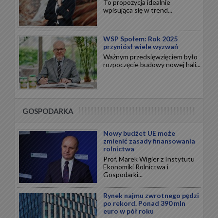
To propozycja idealnie
wpisująca się w trend...
WSP Społem: Rok 2025
przyniósł wiele wyzwań
Ważnym przedsięwzięciem było
rozpoczęcie budowy nowej hali...
GOSPODARKA
Nowy budżet UE może
zmienić zasady finansowania
rolnictwa
Prof. Marek Wigier z Instytutu
Ekonomiki Rolnictwa i
Gospodarki...
Rynek najmu zwrotnego pędzi
po rekord. Ponad 390 mln
euro w pół roku