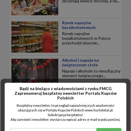
zaczynają świecić mocniej, a na...
Rynek napojów
bezalkoholowych
Rynek napojów
bezalkoholowych w Polsce
przechodzi obecnie...
Alkohol i napoje na
świątecznym stole
Napoje i alkohole to nieodłączny
element świątecznego...
Bądź na bieżąco z wiadomościami z rynku FMCG
Zaprenumeruj bezpłatny newsletter Portalu Kupców
Wytrawne święta
Polskich
Święta Bożego Narodzenia to
Bezpłatny newsletter, to przegląd najważniejszych wiadomości
przede wszystkim wytrawne
ukazujących się w Portalu Kupców Polskich www.hurtidetal.pl.
smaki...
Subskrypcja bezpłatna!
Aby zamówić newsletter, wystarczy wpisać adres e-mail w polu poniżej.