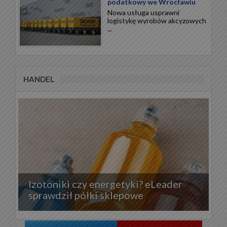
podatkowy we Wrocławiu
Nowa usługa usprawni
logistykę wyrobów akcyzowych
...
HANDEL
Izotoniki czy energetyki? eLeader
sprawdził półki sklepowe