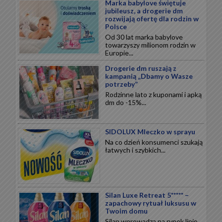
Marka babylove świętuje
jubileusz, a drogerie dm
rozwijają ofertę dla rodzin w
Polsce
Od 30 lat marka babylove
towarzyszy milionom rodzin w
Europie...
Drogerie dm ruszają z
kampanią „Dbamy o Wasze
potrzeby”
Rodzinne lato z kuponami i apką
dm do -15%...
SIDOLUX Mleczko w sprayu
Na co dzień konsumenci szukają
łatwych i szybkich...
Silan Luxe Retreat 5***** –
zapachowy rytuał luksusu w
Twoim domu
Silan wprowadza na rynek linię