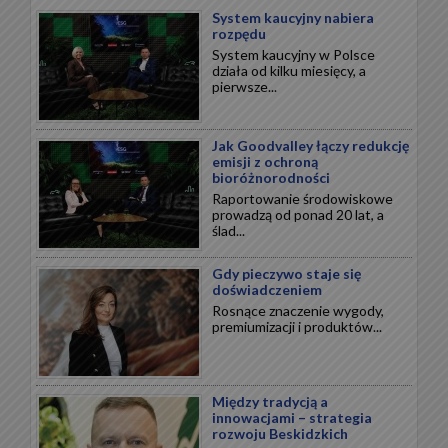
System kaucyjny nabiera
rozpędu
System kaucyjny w Polsce
działa od kilku miesięcy, a
pierwsze...
Jak Goodvalley łączy redukcję
emisji z ochroną
bioróżnorodności
Raportowanie środowiskowe
prowadzą od ponad 20 lat, a
ślad...
Gdy pieczywo staje się
doświadczeniem
Rosnące znaczenie wygody,
premiumizacji i produktów...
Między tradycją a
innowacjami – strategia
rozwoju Beskidzkich