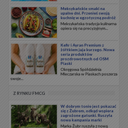
Meksykańskie smaki na
upalne dni. Przenieś swoją
kuchnię w egzotyczną podróż
Meksykańska tradycja kulinarna
opiera się na precyzyjnym...
Kefir i Ayran Premium z
żółtkiem jaja kurzego. Nowa
seria produktów
prozdrowotnych od OSM
Piaski
Okręgowa Spółdzielnia
Mleczarska w Piaskach poszerza
swoje...
Z RYNKU FMCG
W dobrym tonie jest pokazać
się z Żubrem, odkąd wspiera
zagrożone gatunki. Ruszyła
nowa kampania marki
Marka Żubr ruszyła z nową