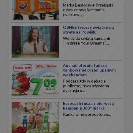
Marka Beskidzkie Przekąski
rusza z nową kampanią
eventową...
OSHEE tworzy wyjątkową
strefę na Powiślu
Wejdź do świata kampanii
“Hydrate Your Dreams”....
Auchan oferuje tańsze
tankowanie przed upalnym
weekendem
Podczas gdy w debacie
publicznej trwa ożywiona
dyskusja o...
Eurocash rusza z pierwszą
kampanią 360° marki
Kanka w nowej odsłonie...