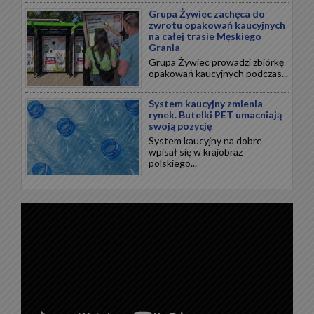
Grupa Żywiec zachęca do
zwrotu opakowań kaucyjnych
na całej trasie Męskiego
Grania
Grupa Żywiec prowadzi zbiórkę
opakowań kaucyjnych podczas...
System kaucyjny zmienia
rynek. Butelki PET umacniają
swoją pozycję
System kaucyjny na dobre
wpisał się w krajobraz
polskiego...