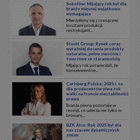
Sokołów: Mijający rok był dla
branży mięsnej wyjątkowo
wymagający
Mierzyliśmy się z rosnącymi
kosztami produkcji,
restrykcjami...
Stovit Group: Rynek coraz
wyraźniej docenia produkty
naturalne, pełne owoców i
tworzone ze starannością
Mijający rok potwierdził, że
konsekwentne...
Carlsberg Polska: 2025 r. to
dla producentów piwa rok
walki na froncie niestabilności
prawa
Branża piwna pozostaje w
recesji, co uderza nie tylko w
browary...
BZK Alco: Rok 2025 był dla
nas czasem dynamicznych
zmian