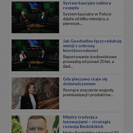
System kaucyjny nabiera
rozpędu
System kaucyjny w Polsce
działa od kilku miesięcy, a
pierwsze...
Jak Goodvalley łączy redukcję
emisji z ochroną
bioróżnorodności
Raportowanie środowiskowe
prowadzą od ponad 20 lat, a
ślad...
Gdy pieczywo staje się
doświadczeniem
Rosnące znaczenie wygody,
premiumizacji i produktów...
Między tradycją a
innowacjami – strategia
rozwoju Beskidzkich
Marka Beskidzkie od ponad 30