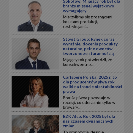
Sokołów: Mijający rok był dla
branży mięsnej wyjątkowo
wymagający
Mierzyliśmy się z rosnącymi
kosztami produkcji,
restrykcjami...
Stovit Group: Rynek coraz
wyraźniej docenia produkty
naturalne, pełne owoców i
tworzone ze starannością
Mijający rok potwierdził, że
konsekwentne...
Carlsberg Polska: 2025 r. to
dla producentów piwa rok
walki na froncie niestabilności
prawa
Branża piwna pozostaje w
recesji, co uderza nie tylko w
browary...
BZK Alco: Rok 2025 był dla
nas czasem dynamicznych
zmian
To propozycja idealnie