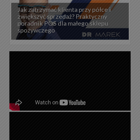
Jak zatrzymać klienta przy półce i
zwiększyć sprzedaż? Praktyczny
poradnik POS dla małego sklepu
spożywczego