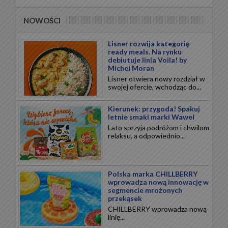
NOWOŚCI
Lisner rozwija kategorię
ready meals. Na rynku
debiutuje linia Voila! by
Michel Moran
Lisner otwiera nowy rozdział w
swojej ofercie, wchodząc do...
Kierunek: przygoda! Spakuj
letnie smaki marki Wawel
Lato sprzyja podróżom i chwilom
relaksu, a odpowiednio...
Polska marka CHILLBERRY
wprowadza nową innowację w
segmencie mrożonych
przekąsek
CHILLBERRY wprowadza nową
linię...