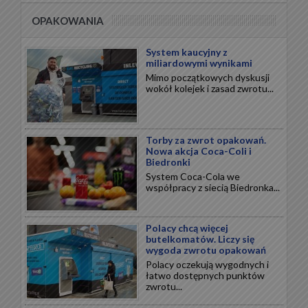
OPAKOWANIA
System kaucyjny z
miliardowymi wynikami
Mimo początkowych dyskusji
wokół kolejek i zasad zwrotu...
Torby za zwrot opakowań.
Nowa akcja Coca-Coli i
Biedronki
System Coca-Cola we
współpracy z siecią Biedronka...
Polacy chcą więcej
butelkomatów. Liczy się
wygoda zwrotu opakowań
Polacy oczekują wygodnych i
łatwo dostępnych punktów
zwrotu...