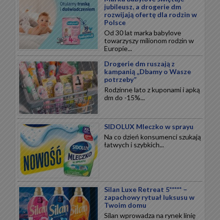
jubileusz, a drogerie dm
rozwijają ofertę dla rodzin w
Polsce
Od 30 lat marka babylove
towarzyszy milionom rodzin w
Europie...
Drogerie dm ruszają z
kampanią „Dbamy o Wasze
potrzeby”
Rodzinne lato z kuponami i apką
dm do -15%...
SIDOLUX Mleczko w sprayu
Na co dzień konsumenci szukają
łatwych i szybkich...
Silan Luxe Retreat 5***** –
zapachowy rytuał luksusu w
Twoim domu
Silan wprowadza na rynek linię