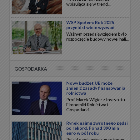
wpisująca się w trend...
WSP Społem: Rok 2025
przyniósł wiele wyzwań
Ważnym przedsięwzięciem było
rozpoczęcie budowy nowej hali...
GOSPODARKA
Nowy budżet UE może
zmienić zasady finansowania
rolnictwa
Prof. Marek Wigier z Instytutu
Ekonomiki Rolnictwa i
Gospodarki...
Rynek najmu zwrotnego pędzi
po rekord. Ponad 390 mln
euro w pół roku
Polski rynek najmu zwrotnego