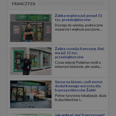
FRANCZYZA
Żabka wspiera już ponad 11
tys. przedsiębiorców
Dostęp do wiedzy, praktyczne
wsparcie i większe poczucie...
Żabka rozwija franczyzę. Sieć
ma już 11 tys.
przedsiębiorców
Coraz więcej Polaków myśli o
własnym biznesie, ale szuka...
Sezon na biznes, czyli motor
dodatkowego wzrostu dla
franczyzobiorców Żabki
Pełne turystów lokalizacje, duża
liczba klientów i...
Jak wybrać sieć franczyzową?