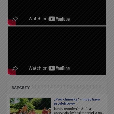
RAPORTY
„Pod chmurką” – must have
produktowy
Kiedy promienie słońca
zaczynają świecić mocniej, a na...