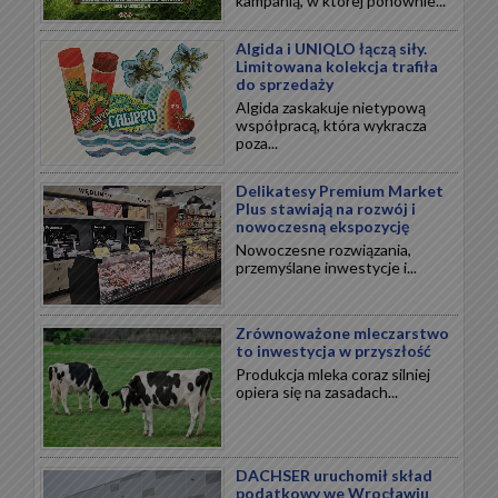
kampanią, w której ponownie...
Algida i UNIQLO łączą siły.
Limitowana kolekcja trafiła
do sprzedaży
Algida zaskakuje nietypową
współpracą, która wykracza
poza...
Delikatesy Premium Market
Plus stawiają na rozwój i
nowoczesną ekspozycję
Nowoczesne rozwiązania,
przemyślane inwestycje i...
Zrównoważone mleczarstwo
to inwestycja w przyszłość
Produkcja mleka coraz silniej
opiera się na zasadach...
DACHSER uruchomił skład
podatkowy we Wrocławiu