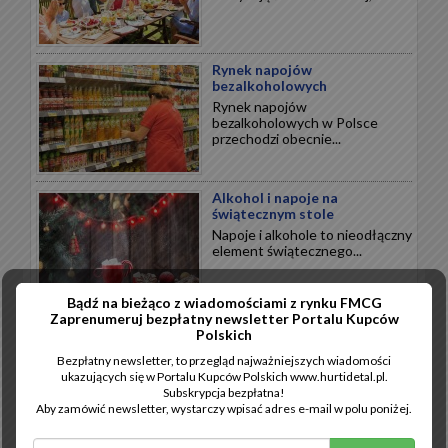
Rynek napojów
bezalkoholowych
Rynek napojów
bezalkoholowych w Polsce
przechodzi obecnie...
Alkohol i napoje na
świątecznym stole
Napoje i alkohole to nieodłączny
element świątecznego...
Bądź na bieżąco z wiadomościami z rynku FMCG
Zaprenumeruj bezpłatny newsletter Portalu Kupców
Wytrawne święta
Polskich
Święta Bożego Narodzenia to
Bezpłatny newsletter, to przegląd najważniejszych wiadomości
przede wszystkim wytrawne
ukazujących się w Portalu Kupców Polskich www.hurtidetal.pl.
smaki...
Subskrypcja bezpłatna!
Aby zamówić newsletter, wystarczy wpisać adres e-mail w polu poniżej.