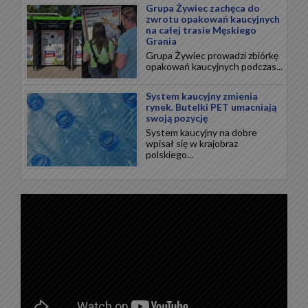
Grupa Żywiec zachęca do
zwrotu opakowań kaucyjnych
na całej trasie Męskiego
Grania
Grupa Żywiec prowadzi zbiórkę
opakowań kaucyjnych podczas...
System kaucyjny zmienia
rynek. Butelki PET umacniają
swoją pozycję
System kaucyjny na dobre
wpisał się w krajobraz
polskiego...