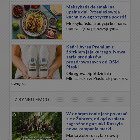
Meksykańskie smaki na
upalne dni. Przenieś swoją
kuchnię w egzotyczną podróż
Meksykańska tradycja kulinarna
opiera się na precyzyjnym...
Kefir i Ayran Premium z
żółtkiem jaja kurzego. Nowa
seria produktów
prozdrowotnych od OSM
Piaski
Okręgowa Spółdzielnia
Mleczarska w Piaskach poszerza
swoje...
Z RYNKU FMCG
W dobrym tonie jest pokazać
się z Żubrem, odkąd wspiera
zagrożone gatunki. Ruszyła
nowa kampania marki
Marka Żubr ruszyła z nową