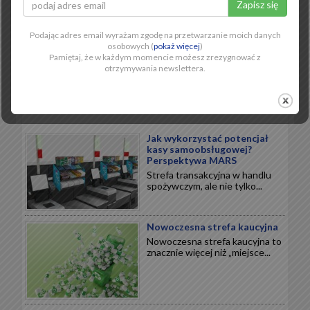
Słodkie święta
Święta to najbardziej
dochodowy okres w handlu.
Podając adres email wyrażam zgodę na przetwarzanie moich danych
Czekolady...
osobowych (
pokaż więcej
)
Pamiętaj, że w każdym momencie możesz zrezygnować z
otrzymywania newslettera.
NOWOCZESNY RETAIL
Jak wykorzystać potencjał
kasy samoobsługowej?
Perspektywa MARS
Strefa transakcyjna w handlu
spożywczym, ale nie tylko...
Nowoczesna strefa kaucyjna
Nowoczesna strefa kaucyjna to
znacznie więcej niż „miejsce...