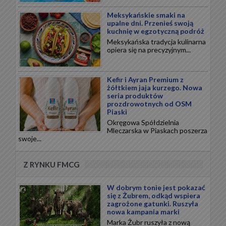
Meksykańskie smaki na
upalne dni. Przenieś swoją
kuchnię w egzotyczną podróż
Meksykańska tradycja kulinarna
opiera się na precyzyjnym...
Kefir i Ayran Premium z
żółtkiem jaja kurzego. Nowa
seria produktów
prozdrowotnych od OSM
Piaski
Okręgowa Spółdzielnia
Mleczarska w Piaskach poszerza
swoje...
Z RYNKU FMCG
W dobrym tonie jest pokazać
się z Żubrem, odkąd wspiera
zagrożone gatunki. Ruszyła
nowa kampania marki
Marka Żubr ruszyła z nową