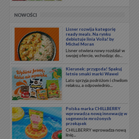
NOWOŚCI
Lisner rozwija kategorię
ready meals. Na rynku
debiutuje linia Voila! by
Michel Moran
Lisner otwiera nowy rozdział w
swojej ofercie, wchodząc do...
Kierunek: przygoda! Spakuj
letnie smaki marki Wawel
Lato sprzyja podróżom i chwilom
relaksu, a odpowiednio...
Polska marka CHILLBERRY
wprowadza nową innowację w
segmencie mrożonych
przekąsek
CHILLBERRY wprowadza nową
linię...