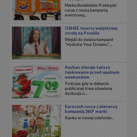
Marka Beskidzkie Przekąski
rusza z nową kampanią
eventową...
OSHEE tworzy wyjątkową
strefę na Powiślu
Wejdź do świata kampanii
“Hydrate Your Dreams”....
Auchan oferuje tańsze
tankowanie przed upalnym
weekendem
Podczas gdy w debacie
publicznej trwa ożywiona
dyskusja o...
Eurocash rusza z pierwszą
kampanią 360° marki
Kanka w nowej odsłonie...