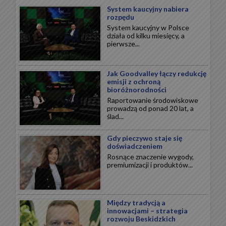
System kaucyjny nabiera
rozpędu
System kaucyjny w Polsce
działa od kilku miesięcy, a
pierwsze...
Jak Goodvalley łączy redukcję
emisji z ochroną
bioróżnorodności
Raportowanie środowiskowe
prowadzą od ponad 20 lat, a
ślad...
Gdy pieczywo staje się
doświadczeniem
Rosnące znaczenie wygody,
premiumizacji i produktów...
Między tradycją a
innowacjami – strategia
rozwoju Beskidzkich