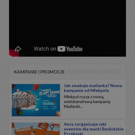
KAMPANIE I PROMOCJE
Jak smakuje maślanka? Nowa
kampania od Mlekpolu
Mlekpol rusza z nową,
wielokanałową kampanią
Maślanki...
Ancy zorganizuje cykl
eventów dla marki Beskidzkie
Przekąski