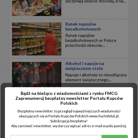
zaczynają świecić mocniej, a na...
Rynek napojów
bezalkoholowych
Rynek napojów
bezalkoholowych w Polsce
przechodzi obecnie...
Alkohol i napoje na
świątecznym stole
Napoje i alkohole to nieodłączny
element świątecznego...
Bądź na bieżąco z wiadomościami z rynku FMCG
Zaprenumeruj bezpłatny newsletter Portalu Kupców
Wytrawne święta
Polskich
Święta Bożego Narodzenia to
Bezpłatny newsletter, to przegląd najważniejszych wiadomości
przede wszystkim wytrawne
ukazujących się w Portalu Kupców Polskich www.hurtidetal.pl.
smaki...
Subskrypcja bezpłatna!
Aby zamówić newsletter, wystarczy wpisać adres e-mail w polu poniżej.