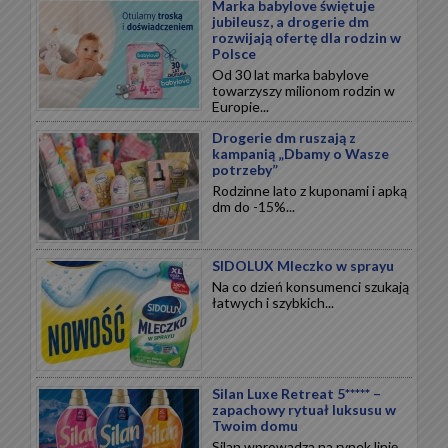
Marka babylove świętuje
jubileusz, a drogerie dm
rozwijają ofertę dla rodzin w
Polsce
Od 30 lat marka babylove
towarzyszy milionom rodzin w
Europie...
Drogerie dm ruszają z
kampanią „Dbamy o Wasze
potrzeby”
Rodzinne lato z kuponami i apką
dm do -15%...
SIDOLUX Mleczko w sprayu
Na co dzień konsumenci szukają
łatwych i szybkich...
Silan Luxe Retreat 5***** –
zapachowy rytuał luksusu w
Twoim domu
Silan wprowadza na rynek linię