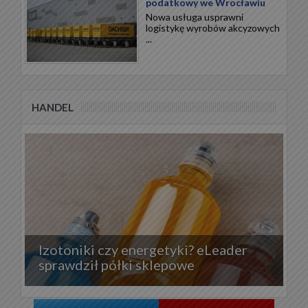
podatkowy we Wrocławiu
Nowa usługa usprawni
logistykę wyrobów akcyzowych
...
HANDEL
Izotoniki czy energetyki? eLeader
sprawdził półki sklepowe