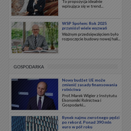
To propozycja idealnie
wpisująca się w trend...
WSP Społem: Rok 2025
przyniósł wiele wyzwań
Ważnym przedsięwzięciem było
rozpoczęcie budowy nowej hali...
GOSPODARKA
Nowy budżet UE może
zmienić zasady finansowania
rolnictwa
Prof. Marek Wigier z Instytutu
Ekonomiki Rolnictwa i
Gospodarki...
Rynek najmu zwrotnego pędzi
po rekord. Ponad 390 mln
euro w pół roku