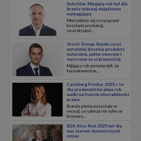
Sokołów: Mijający rok był dla
branży mięsnej wyjątkowo
wymagający
Mierzyliśmy się z rosnącymi
kosztami produkcji,
restrykcjami...
Stovit Group: Rynek coraz
wyraźniej docenia produkty
naturalne, pełne owoców i
tworzone ze starannością
Mijający rok potwierdził, że
konsekwentne...
Carlsberg Polska: 2025 r. to
dla producentów piwa rok
walki na froncie niestabilności
prawa
Branża piwna pozostaje w
recesji, co uderza nie tylko w
browary...
BZK Alco: Rok 2025 był dla
nas czasem dynamicznych
zmian