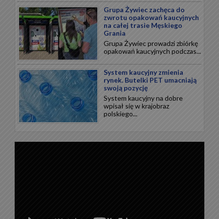
Grupa Żywiec zachęca do
zwrotu opakowań kaucyjnych
na całej trasie Męskiego
Grania
Grupa Żywiec prowadzi zbiórkę
opakowań kaucyjnych podczas...
System kaucyjny zmienia
rynek. Butelki PET umacniają
swoją pozycję
System kaucyjny na dobre
wpisał się w krajobraz
polskiego...