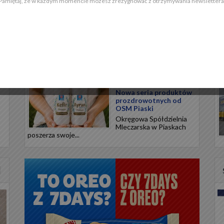
Pamiętaj, że w każdym momencie możesz zrezygnować z otrzymywania newslettera
Meksykańskie smaki na
0°
upalne dni. Przenieś
swoją kuchnię w
..
egzotyczną podróż
Meksykańska tradycja
kulinarna opiera się na
precyzyjnym...
ck
Kefir i Ayran Premium z
żółtkiem jaja kurzego.
Nowa seria produktów
prozdrowotnych od
OSM Piaski
Okręgowa Spółdzielnia
Mleczarska w Piaskach
poszerza swoje...