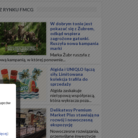
Z RYNKU FMCG
W dobrym tonie jest
pokazać się z Żubrem,
odkąd wspiera
zagrożone gatunki.
Ruszyła nowa kampania
marki
Marka Żubr ruszyła z
wą kampanią, w której ponownie...
Algida i UNIQLO łączą
siły. Limitowana
kolekcja trafiła do
sprzedaży
Algida zaskakuje
nietypową współpracą,
która wykracza poza...
 Kupców
Delikatesy Premium
Market Plus stawiają na
rozwój i nowoczesną
ekspozycję
Nowoczesne rozwiązania,
ięcej
)
przemyślane inwestycje