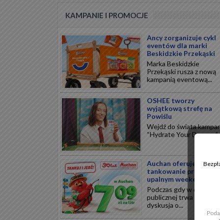
KAMPANIE I PROMOCJE
Ancy zorganizuje cykl
eventów dla marki
Beskidzkie Przekąski
Marka Beskidzkie
Przekąski rusza z nową
kampanią eventową...
OSHEE tworzy
wyjątkową strefę na
Powiślu
Wejdź do świata kampan
“Hydrate Your Dreams”...
Auchan oferuje tańsze
Bezpła
tankowanie przed
upalnym weekendem
Podczas gdy w debacie
publicznej trwa ożywion
dyskusja o...
Poda