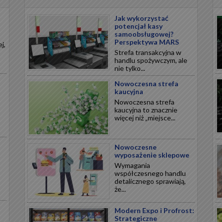
Jak wykorzystać
potencjał kasy
samoobsługowej?
Perspektywa MARS
j,
Strefa transakcyjna w
handlu spożywczym, ale
nie tylko...
Nowoczesna strefa
kaucyjna
Nowoczesna strefa
kaucyjna to znacznie
więcej niż „miejsce...
Nowoczesne
wyposażenie sklepowe
Wymagania
współczesnego handlu
detalicznego sprawiają,
że...
Modern Expo i Profrost:
Strategiczne