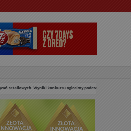
. Wyniki konkursu ogłosimy podczas uroczystej Gali w dniu 27 paździ