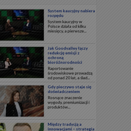
System kaucyjny nabiera
rozpędu
System kaucyjny w
Polsce działa od kilku
miesięcy, a pierwsze...
Jak Goodvalley łączy
redukcję emisji z
ochroną
bioróżnorodności
Raportowanie
środowiskowe prowadzą
od ponad 20 lat, a ślad...
Gdy pieczywo staje się
doświadczeniem
Rosnące znaczenie
wygody, premiumizacji i
produktów...
Między tradycją a
innowacjami – strategia