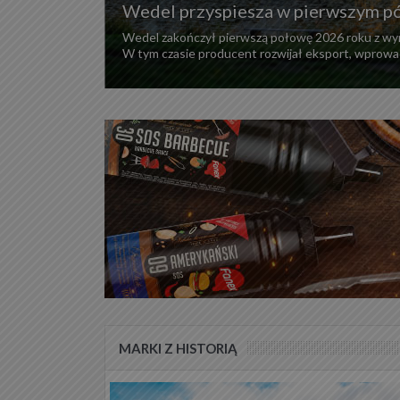
Wedel przyspiesza w pierwszym półroczu 2026 r. i 
Wedel zakończył pierwszą połowę 2026 roku z wynikami wyraźnie lepszy
W tym czasie producent rozwijał eksport, wprowadzał nowe produkty ora
MARKI Z HISTORIĄ