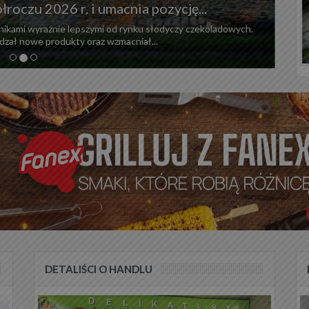
umacnia pozycję...
Agata Makowska do
mi od rynku słodyczy czekoladowych.
Agata Makowska została po
z wzmacniał...
Spółdzielni Mleczarskiej w 
DETALIŚCI O HANDLU