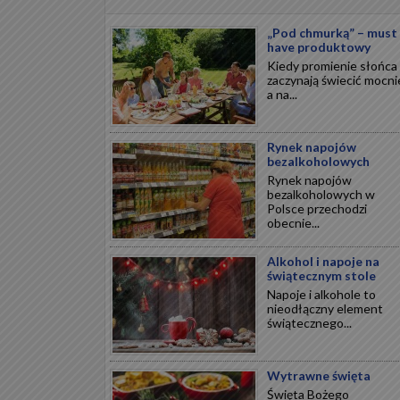
„Pod chmurką” – must
have produktowy
Kiedy promienie słońca
zaczynają świecić mocnie
a na...
Rynek napojów
bezalkoholowych
Rynek napojów
bezalkoholowych w
Polsce przechodzi
obecnie...
Alkohol i napoje na
świątecznym stole
Napoje i alkohole to
nieodłączny element
świątecznego...
Wytrawne święta
Święta Bożego