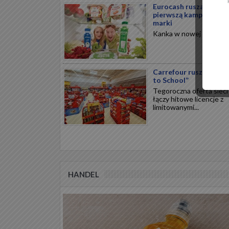
Eurocash rusza z
pierwszą kampanią 36
marki
Kanka w nowej odsłonie.
Carrefour rusza z „Ba
to School”
Tegoroczna oferta sieci
łączy hitowe licencje z
limitowanymi...
HANDEL