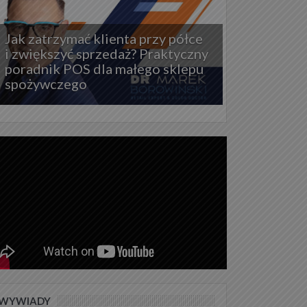
Jak zatrzymać klienta przy półce
i zwiększyć sprzedaż? Praktyczny
poradnik POS dla małego sklepu
spożywczego
WYWIADY