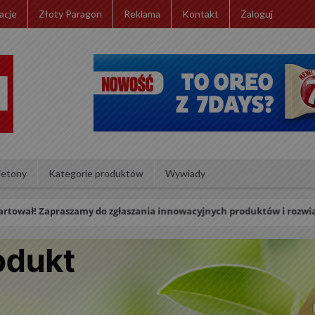
acje
Złoty Paragon
Reklama
Kontakt
Zaloguj
ietony
Kategorie produktów
Wywiady
zamy do zgłaszania innowacyjnych produktów i rozwiązań retailowych