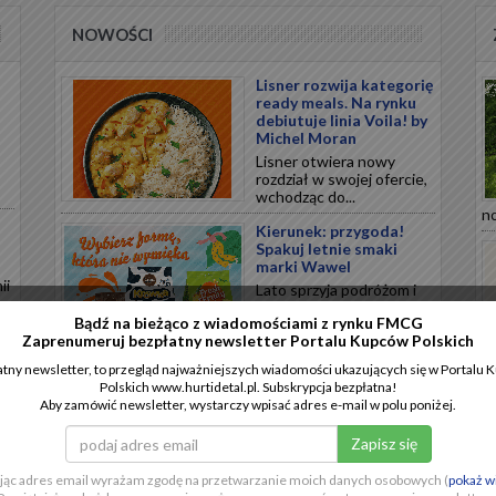
NOWOŚCI
Lisner rozwija kategorię
ready meals. Na rynku
debiutuje linia Voila! by
Michel Moran
Lisner otwiera nowy
rozdział w swojej ofercie,
wchodząc do...
no
Kierunek: przygoda!
Spakuj letnie smaki
marki Wawel
ii
Lato sprzyja podróżom i
.
chwilom relaksu, a
Bądź na bieżąco z wiadomościami z rynku FMCG
odpowiednio...
Zaprenumeruj bezpłatny newsletter Portalu Kupców Polskich
tny newsletter, to przegląd najważniejszych wiadomości ukazujących się w Portalu
Polska marka
Polskich www.hurtidetal.pl. Subskrypcja bezpłatna!
CHILLBERRY
Aby zamówić newsletter, wystarczy wpisać adres e-mail w polu poniżej.
wprowadza nową
innowację w segmencie
mrożonych przekąsek
a
CHILLBERRY wprowadza
jąc adres email wyrażam zgodę na przetwarzanie moich danych osobowych (
pokaż w
nową linię...