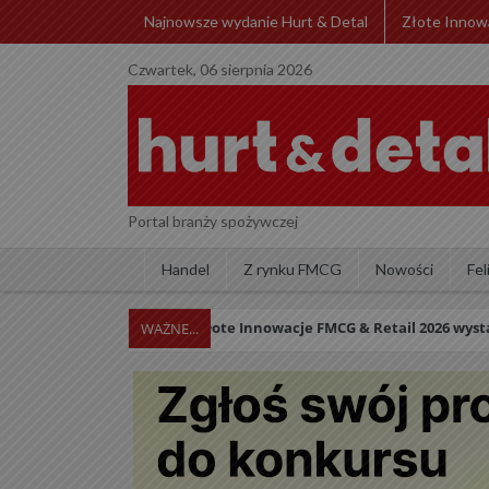
Najnowsze wydanie Hurt & Detal
Złote Innow
Czwartek, 06 sierpnia 2026
Portal branży spożywczej
Handel
Z rynku FMCG
Nowości
Fel
Konkurs Złote Innowacje FMCG & Retail 2026 wystartował! Zapras