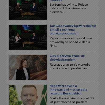
System kaucyjny w Polsce
działa od kilku miesięcy, a
pierwsze...
Jak Goodvalley łączy redukcję
emisji z ochroną
bioróżnorodności
Raportowanie środowiskowe
prowadzą od ponad 20 lat, a
ślad...
Gdy pieczywo staje się
doświadczeniem
Rosnące znaczenie wygody,
premiumizacji i produktów...
Między tradycją a
innowacjami – strategia
rozwoju Beskidzkich
Marka Beskidzkie od ponad 30
lat jest obecna na polskim