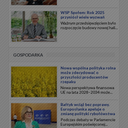
WSP Społem: Rok 2025
przyniósł wiele wyzwań
Ważnym przedsięwzięciem było
rozpoczęcie budowy nowej hali...
GOSPODARKA
Nowa wspólna polityka rolna
może zdecydować o
przyszłości producentów
rzepaku
Nowa perspektywa finansowa
UE na lata 2028–2034 może...
Bałtyk wciąż bez poprawy.
Europosłanka apeluje o
zmianę polityki rybołówstwa
Podczas debaty w Parlamencie
Europejskim poświęconej...