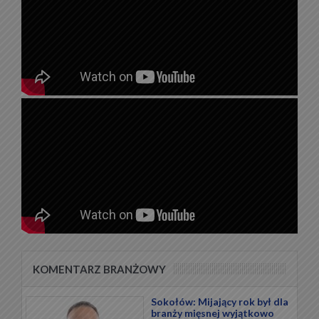
KOMENTARZ BRANŻOWY
Sokołów: Mijający rok był dla
branży mięsnej wyjątkowo