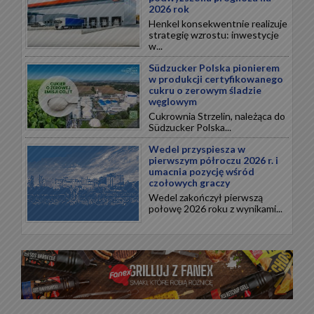
2026 rok
Henkel konsekwentnie realizuje
strategię wzrostu: inwestycje
w...
Südzucker Polska pionierem
w produkcji certyfikowanego
cukru o zerowym śladzie
węglowym
Cukrownia Strzelin, należąca do
Südzucker Polska...
Wedel przyspiesza w
pierwszym półroczu 2026 r. i
umacnia pozycję wśród
czołowych graczy
Wedel zakończył pierwszą
połowę 2026 roku z wynikami...