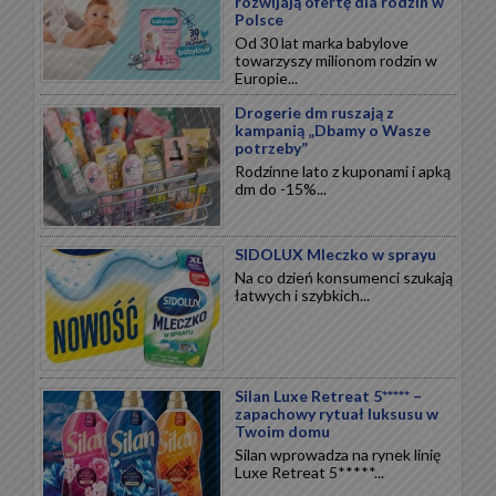
rozwijają ofertę dla rodzin w
Polsce
Od 30 lat marka babylove
towarzyszy milionom rodzin w
Europie...
Drogerie dm ruszają z
kampanią „Dbamy o Wasze
potrzeby”
Rodzinne lato z kuponami i apką
dm do -15%...
SIDOLUX Mleczko w sprayu
Na co dzień konsumenci szukają
łatwych i szybkich...
Silan Luxe Retreat 5***** –
zapachowy rytuał luksusu w
Twoim domu
Silan wprowadza na rynek linię
Luxe Retreat 5*****...