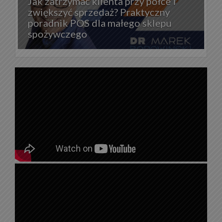
Jak zatrzymać klienta przy półce i
zwiększyć sprzedaż? Praktyczny
poradnik POS dla małego sklepu
spożywczego