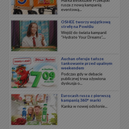
Marka Beskidzkie Przekąski
rusza z nową kampanią
eventową...
OSHEE tworzy wyjątkową
strefę na Powiślu
Wejdź do świata kampanii
“Hydrate Your Dreams”....
Auchan oferuje tańsze
tankowanie przed upalnym
weekendem
Podczas gdy w debacie
publicznej trwa ożywiona
dyskusja o...
Eurocash rusza z pierwszą
kampanią 360° marki
Kanka w nowej odsłonie...