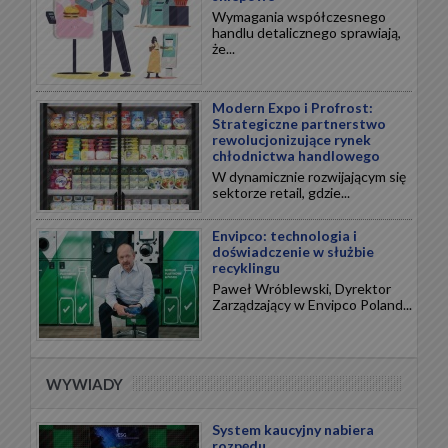
Wymagania współczesnego
handlu detalicznego sprawiają,
że...
Modern Expo i Profrost:
Strategiczne partnerstwo
rewolucjonizujące rynek
chłodnictwa handlowego
W dynamicznie rozwijającym się
sektorze retail, gdzie...
Envipco: technologia i
doświadczenie w służbie
recyklingu
Paweł Wróblewski, Dyrektor
Zarządzający w Envipco Poland...
WYWIADY
System kaucyjny nabiera
rozpędu