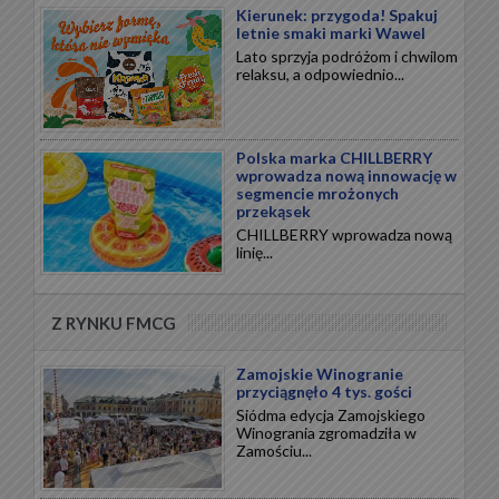
Kierunek: przygoda! Spakuj
letnie smaki marki Wawel
Lato sprzyja podróżom i chwilom
relaksu, a odpowiednio...
Polska marka CHILLBERRY
wprowadza nową innowację w
segmencie mrożonych
przekąsek
CHILLBERRY wprowadza nową
linię...
Z RYNKU FMCG
Zamojskie Winogranie
przyciągnęło 4 tys. gości
Siódma edycja Zamojskiego
Winogrania zgromadziła w
Zamościu...