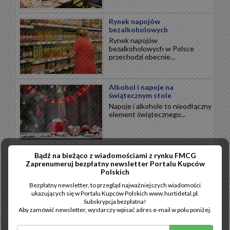
Rynek napojów
bezalkoholowych
Rynek napojów
bezalkoholowych w Polsce
przechodzi obecnie...
Alkohol i napoje na
świątecznym stole
Napoje i alkohole to nieodłączny
element świątecznego...
Wytrawne święta
Bądź na bieżąco z wiadomościami z rynku FMCG
Święta Bożego Narodzenia to
Zaprenumeruj bezpłatny newsletter Portalu Kupców
przede wszystkim wytrawne
Polskich
smaki...
Bezpłatny newsletter, to przegląd najważniejszych wiadomości
ukazujących się w Portalu Kupców Polskich www.hurtidetal.pl.
Subskrypcja bezpłatna!
Aby zamówić newsletter, wystarczy wpisać adres e-mail w polu poniżej.
Słodkie święta
Święta to najbardziej