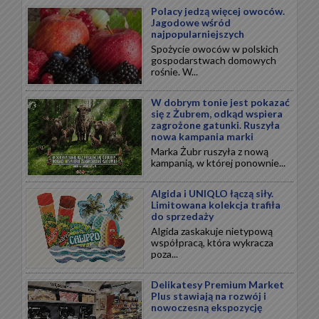
Polacy jedzą więcej owoców.
Jagodowe wśród
najpopularniejszych
Spożycie owoców w polskich
gospodarstwach domowych
rośnie. W...
W dobrym tonie jest pokazać
się z Żubrem, odkąd wspiera
zagrożone gatunki. Ruszyła
nowa kampania marki
Marka Żubr ruszyła z nową
kampanią, w której ponownie...
Algida i UNIQLO łączą siły.
Limitowana kolekcja trafiła
do sprzedaży
Algida zaskakuje nietypową
współpracą, która wykracza
poza...
Delikatesy Premium Market
Plus stawiają na rozwój i
nowoczesną ekspozycję