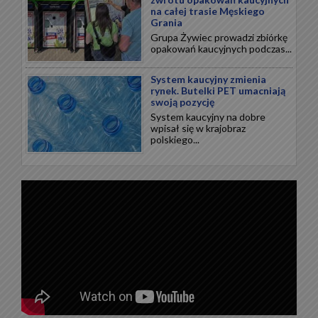
na całej trasie Męskiego
Grania
Grupa Żywiec prowadzi zbiórkę
opakowań kaucyjnych podczas...
System kaucyjny zmienia
rynek. Butelki PET umacniają
swoją pozycję
System kaucyjny na dobre
wpisał się w krajobraz
polskiego...