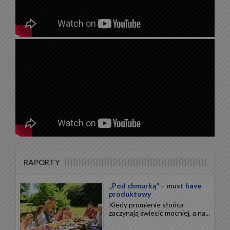
RAPORTY
„Pod chmurką” – must have
produktowy
Kiedy promienie słońca
zaczynają świecić mocniej, a na...