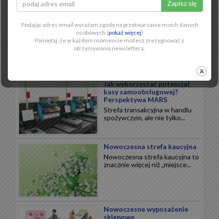
dochodowy okres w handlu.
Czekolady...
Podając adres email wyrażam zgodę na przetwarzanie moich danych
osobowych (
pokaż więcej
)
Pamiętaj, że w każdym momencie możesz zrezygnować z
otrzymywania newslettera.
NOWOCZESNY RETAIL
Jak wykorzystać potencjał
kasy samoobsługowej?
Perspektywa MARS
Strefa transakcyjna w handlu
spożywczym, ale nie tylko...
Nowoczesna strefa kaucyjna
Nowoczesna strefa kaucyjna to
znacznie więcej niż „miejsce...
Nowoczesne wyposażenie
sklepowe