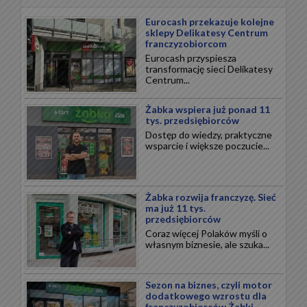
Eurocash przekazuje kolejne
sklepy Delikatesy Centrum
franczyzobiorcom
Eurocash przyspiesza
transformację sieci Delikatesy
Centrum...
Żabka wspiera już ponad 11
tys. przedsiębiorców
Dostęp do wiedzy, praktyczne
wsparcie i większe poczucie...
Żabka rozwija franczyzę. Sieć
ma już 11 tys.
przedsiębiorców
Coraz więcej Polaków myśli o
własnym biznesie, ale szuka...
Sezon na biznes, czyli motor
dodatkowego wzrostu dla
franczyzobiorców Żabki