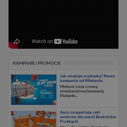
KAMPANIE I PROMOCJE
Jak smakuje maślanka? Nowa
kampania od Mlekpolu
Mlekpol rusza z nową,
wielokanałową kampanią
Maślanki...
Ancy zorganizuje cykl
eventów dla marki Beskidzkie
Przekąski