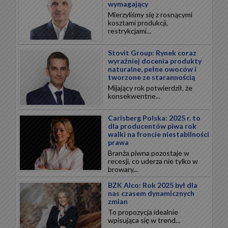
wymagający
Mierzyliśmy się z rosnącymi
kosztami produkcji,
restrykcjami...
Stovit Group: Rynek coraz
wyraźniej docenia produkty
naturalne, pełne owoców i
tworzone ze starannością
Mijający rok potwierdził, że
konsekwentne...
Carlsberg Polska: 2025 r. to
dla producentów piwa rok
walki na froncie niestabilności
prawa
Branża piwna pozostaje w
recesji, co uderza nie tylko w
browary...
BZK Alco: Rok 2025 był dla
nas czasem dynamicznych
zmian
To propozycja idealnie
wpisująca się w trend...