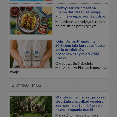
Meksykańskie smaki na
upalne dni. Przenieś swoją
kuchnię w egzotyczną podróż
Meksykańska tradycja kulinarna
opiera się na precyzyjnym...
Kefir i Ayran Premium z
żółtkiem jaja kurzego. Nowa
seria produktów
prozdrowotnych od OSM
Piaski
Okręgowa Spółdzielnia
Mleczarska w Piaskach poszerza
swoje...
Z RYNKU FMCG
W dobrym tonie jest pokazać
się z Żubrem, odkąd wspiera
zagrożone gatunki. Ruszyła
nowa kampania marki
Marka Żubr ruszyła z nową