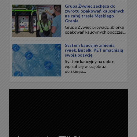
Grupa Żywiec zachęca do
zwrotu opakowań kaucyjnych
na całej trasie Męskiego
Grania
Grupa Żywiec prowadzi zbiórkę
opakowań kaucyjnych podczas...
System kaucyjny zmienia
rynek. Butelki PET umacniają
swoją pozycję
System kaucyjny na dobre
wpisał się w krajobraz
polskiego...