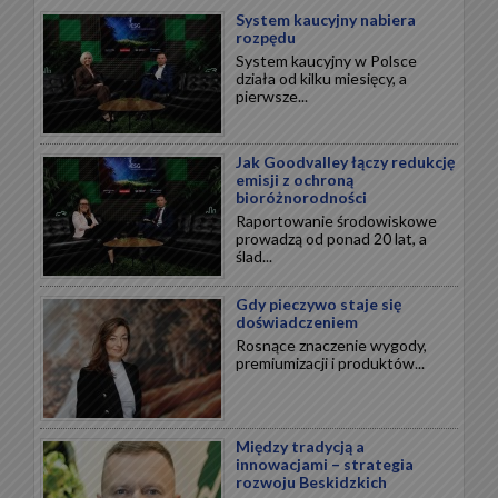
System kaucyjny nabiera
rozpędu
System kaucyjny w Polsce
działa od kilku miesięcy, a
pierwsze...
Jak Goodvalley łączy redukcję
emisji z ochroną
bioróżnorodności
Raportowanie środowiskowe
prowadzą od ponad 20 lat, a
ślad...
Gdy pieczywo staje się
doświadczeniem
Rosnące znaczenie wygody,
premiumizacji i produktów...
Między tradycją a
innowacjami – strategia
rozwoju Beskidzkich