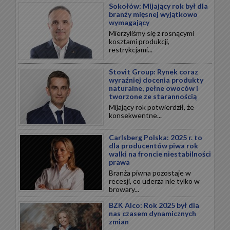
Sokołów: Mijający rok był dla
branży mięsnej wyjątkowo
wymagający
Mierzyliśmy się z rosnącymi
kosztami produkcji,
restrykcjami...
Stovit Group: Rynek coraz
wyraźniej docenia produkty
naturalne, pełne owoców i
tworzone ze starannością
Mijający rok potwierdził, że
konsekwentne...
Carlsberg Polska: 2025 r. to
dla producentów piwa rok
walki na froncie niestabilności
prawa
Branża piwna pozostaje w
recesji, co uderza nie tylko w
browary...
BZK Alco: Rok 2025 był dla
nas czasem dynamicznych
zmian