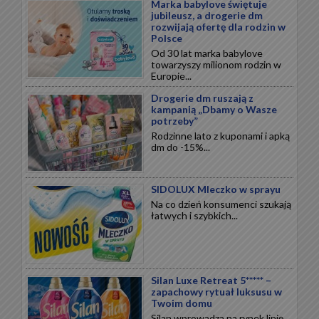
Marka babylove świętuje
jubileusz, a drogerie dm
rozwijają ofertę dla rodzin w
Polsce
Od 30 lat marka babylove
towarzyszy milionom rodzin w
Europie...
Drogerie dm ruszają z
kampanią „Dbamy o Wasze
potrzeby”
Rodzinne lato z kuponami i apką
dm do -15%...
SIDOLUX Mleczko w sprayu
Na co dzień konsumenci szukają
łatwych i szybkich...
Silan Luxe Retreat 5***** –
zapachowy rytuał luksusu w
Twoim domu
Silan wprowadza na rynek linię