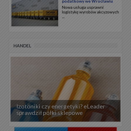
podatkowy we Wrocławiu
Nowa usługa usprawni
logistykę wyrobów akcyzowych
...
HANDEL
Izotoniki czy energetyki? eLeader
sprawdził półki sklepowe