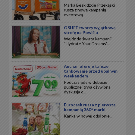
Marka Beskidzkie Przekąski
rusza z nową kampanią
eventową...
OSHEE tworzy wyjątkową
strefę na Powiślu
Wejdź do świata kampanii
“Hydrate Your Dreams”....
Auchan oferuje tańsze
tankowanie przed upalnym
weekendem
Podczas gdy w debacie
publicznej trwa ożywiona
dyskusja o...
Eurocash rusza z pierwszą
kampanią 360° marki
Kanka w nowej odsłonie...