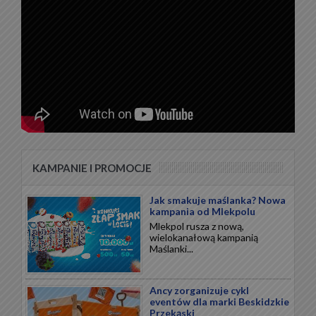
KAMPANIE I PROMOCJE
Jak smakuje maślanka? Nowa
kampania od Mlekpolu
Mlekpol rusza z nową,
wielokanałową kampanią
Maślanki...
Ancy zorganizuje cykl
eventów dla marki Beskidzkie
Przekąski