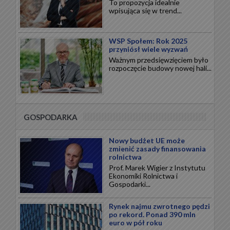
To propozycja idealnie
wpisująca się w trend...
WSP Społem: Rok 2025
przyniósł wiele wyzwań
Ważnym przedsięwzięciem było
rozpoczęcie budowy nowej hali...
GOSPODARKA
Nowy budżet UE może
zmienić zasady finansowania
rolnictwa
Prof. Marek Wigier z Instytutu
Ekonomiki Rolnictwa i
Gospodarki...
Rynek najmu zwrotnego pędzi
po rekord. Ponad 390 mln
euro w pół roku