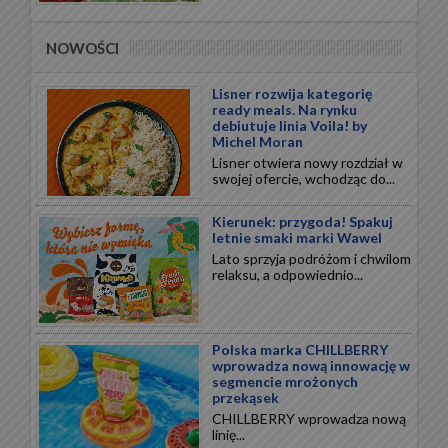
NOWOŚCI
Lisner rozwija kategorię
ready meals. Na rynku
debiutuje linia Voila! by
Michel Moran
Lisner otwiera nowy rozdział w
swojej ofercie, wchodząc do...
Kierunek: przygoda! Spakuj
letnie smaki marki Wawel
Lato sprzyja podróżom i chwilom
relaksu, a odpowiednio...
Polska marka CHILLBERRY
wprowadza nową innowację w
segmencie mrożonych
przekąsek
CHILLBERRY wprowadza nową
linię...