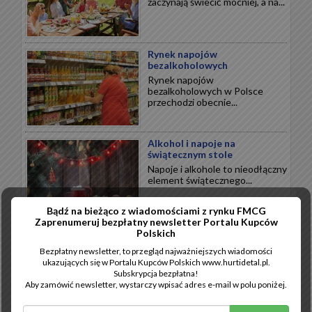
zaczynają świecić mocniej, a na...
Rynek napojów
bezalkoholowych
Rynek napojów
bezalkoholowych w Polsce
przechodzi obecnie...
Alkohol i napoje na
świątecznym stole
Napoje i alkohole to nieodłączny
element świątecznego...
Bądź na bieżąco z wiadomościami z rynku FMCG
Zaprenumeruj bezpłatny newsletter Portalu Kupców
Wytrawne święta
Polskich
Święta Bożego Narodzenia to
Bezpłatny newsletter, to przegląd najważniejszych wiadomości
przede wszystkim wytrawne
ukazujących się w Portalu Kupców Polskich www.hurtidetal.pl.
smaki...
Subskrypcja bezpłatna!
Aby zamówić newsletter, wystarczy wpisać adres e-mail w polu poniżej.