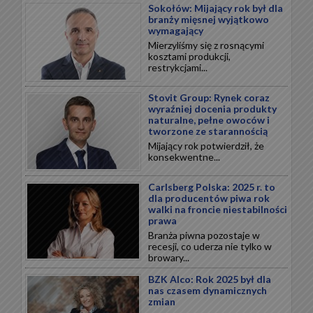
Sokołów: Mijający rok był dla
branży mięsnej wyjątkowo
wymagający
Mierzyliśmy się z rosnącymi
kosztami produkcji,
restrykcjami...
Stovit Group: Rynek coraz
wyraźniej docenia produkty
naturalne, pełne owoców i
tworzone ze starannością
Mijający rok potwierdził, że
konsekwentne...
Carlsberg Polska: 2025 r. to
dla producentów piwa rok
walki na froncie niestabilności
prawa
Branża piwna pozostaje w
recesji, co uderza nie tylko w
browary...
BZK Alco: Rok 2025 był dla
nas czasem dynamicznych
zmian