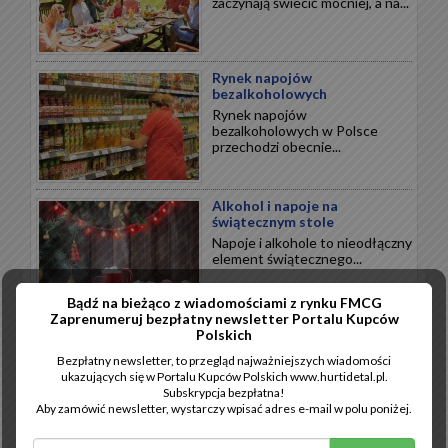
zaczynają świecić mocniej, a na...
Rynek napojów
bezalkoholowych
Rynek napojów
bezalkoholowych w Polsce
przechodzi obecnie...
Alkohol i napoje na
świątecznym stole
Napoje i alkohole to nieodłączny
element świątecznego...
Bądź na bieżąco z wiadomościami z rynku FMCG
Zaprenumeruj bezpłatny newsletter Portalu Kupców
Wytrawne święta
Polskich
Święta Bożego Narodzenia to
Bezpłatny newsletter, to przegląd najważniejszych wiadomości
przede wszystkim wytrawne
ukazujących się w Portalu Kupców Polskich www.hurtidetal.pl.
smaki...
Subskrypcja bezpłatna!
Aby zamówić newsletter, wystarczy wpisać adres e-mail w polu poniżej.