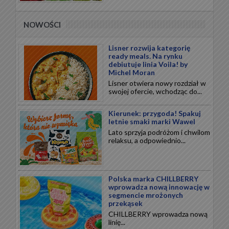
NOWOŚCI
Lisner rozwija kategorię
ready meals. Na rynku
debiutuje linia Voila! by
Michel Moran
Lisner otwiera nowy rozdział w
swojej ofercie, wchodząc do...
Kierunek: przygoda! Spakuj
letnie smaki marki Wawel
Lato sprzyja podróżom i chwilom
relaksu, a odpowiednio...
Polska marka CHILLBERRY
wprowadza nową innowację w
segmencie mrożonych
przekąsek
CHILLBERRY wprowadza nową
linię...