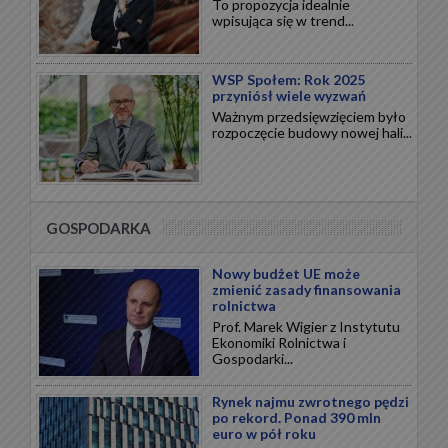
To propozycja idealnie
wpisująca się w trend...
WSP Społem: Rok 2025
przyniósł wiele wyzwań
Ważnym przedsięwzięciem było
rozpoczęcie budowy nowej hali...
GOSPODARKA
Nowy budżet UE może
zmienić zasady finansowania
rolnictwa
Prof. Marek Wigier z Instytutu
Ekonomiki Rolnictwa i
Gospodarki...
Rynek najmu zwrotnego pędzi
po rekord. Ponad 390 mln
euro w pół roku