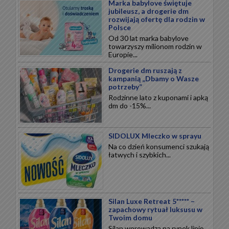
Marka babylove świętuje
jubileusz, a drogerie dm
rozwijają ofertę dla rodzin w
Polsce
Od 30 lat marka babylove
towarzyszy milionom rodzin w
Europie...
Drogerie dm ruszają z
kampanią „Dbamy o Wasze
potrzeby”
Rodzinne lato z kuponami i apką
dm do -15%...
SIDOLUX Mleczko w sprayu
Na co dzień konsumenci szukają
łatwych i szybkich...
Silan Luxe Retreat 5***** –
zapachowy rytuał luksusu w
Twoim domu
Silan wprowadza na rynek linię