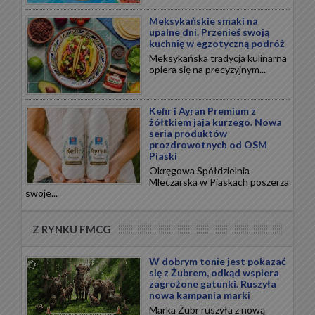
Meksykańskie smaki na
upalne dni. Przenieś swoją
kuchnię w egzotyczną podróż
Meksykańska tradycja kulinarna
opiera się na precyzyjnym...
Kefir i Ayran Premium z
żółtkiem jaja kurzego. Nowa
seria produktów
prozdrowotnych od OSM
Piaski
Okręgowa Spółdzielnia
Mleczarska w Piaskach poszerza
swoje...
Z RYNKU FMCG
W dobrym tonie jest pokazać
się z Żubrem, odkąd wspiera
zagrożone gatunki. Ruszyła
nowa kampania marki
Marka Żubr ruszyła z nową