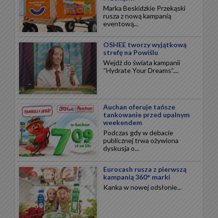
Marka Beskidzkie Przekąski
rusza z nową kampanią
eventową...
OSHEE tworzy wyjątkową
strefę na Powiślu
Wejdź do świata kampanii
“Hydrate Your Dreams”....
Auchan oferuje tańsze
tankowanie przed upalnym
weekendem
Podczas gdy w debacie
publicznej trwa ożywiona
dyskusja o...
Eurocash rusza z pierwszą
kampanią 360° marki
Kanka w nowej odsłonie...