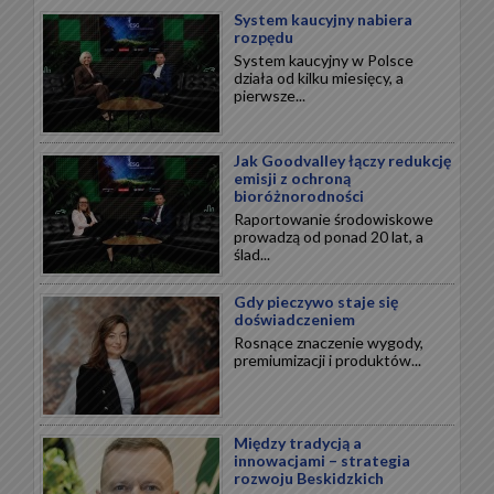
System kaucyjny nabiera
rozpędu
System kaucyjny w Polsce
działa od kilku miesięcy, a
pierwsze...
Jak Goodvalley łączy redukcję
emisji z ochroną
bioróżnorodności
Raportowanie środowiskowe
prowadzą od ponad 20 lat, a
ślad...
Gdy pieczywo staje się
doświadczeniem
Rosnące znaczenie wygody,
premiumizacji i produktów...
Między tradycją a
innowacjami – strategia
rozwoju Beskidzkich