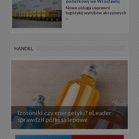
podatkowy we Wrocławiu
Nowa usługa usprawni
logistykę wyrobów akcyzowych
...
HANDEL
Izotoniki czy energetyki? eLeader
sprawdził półki sklepowe