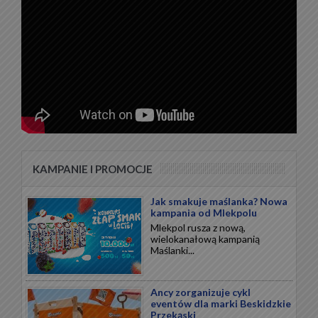
KAMPANIE I PROMOCJE
Jak smakuje maślanka? Nowa
kampania od Mlekpolu
Mlekpol rusza z nową,
wielokanałową kampanią
Maślanki...
Ancy zorganizuje cykl
eventów dla marki Beskidzkie
Przekąski