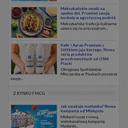
Meksykańskie smaki na
upalne dni. Przenieś swoją
kuchnię w egzotyczną podróż
Meksykańska tradycja kulinarna
opiera się na precyzyjnym...
Kefir i Ayran Premium z
żółtkiem jaja kurzego. Nowa
seria produktów
prozdrowotnych od OSM
Piaski
Okręgowa Spółdzielnia
Mleczarska w Piaskach poszerza
swoje...
Z RYNKU FMCG
Jak smakuje maślanka? Nowa
kampania od Mlekpolu
Mlekpol rusza z nową,
wielokanałową kampanią
Maślanki...