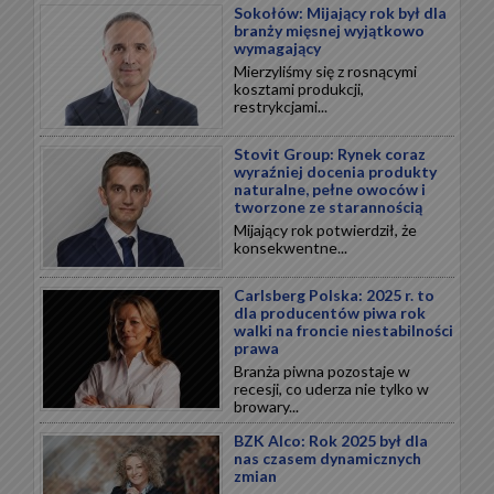
Sokołów: Mijający rok był dla
branży mięsnej wyjątkowo
wymagający
Mierzyliśmy się z rosnącymi
kosztami produkcji,
restrykcjami...
Stovit Group: Rynek coraz
wyraźniej docenia produkty
naturalne, pełne owoców i
tworzone ze starannością
Mijający rok potwierdził, że
konsekwentne...
Carlsberg Polska: 2025 r. to
dla producentów piwa rok
walki na froncie niestabilności
prawa
Branża piwna pozostaje w
recesji, co uderza nie tylko w
browary...
BZK Alco: Rok 2025 był dla
nas czasem dynamicznych
zmian