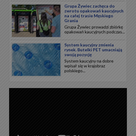
Grupa Żywiec zachęca do
zwrotu opakowań kaucyjnych
na całej trasie Męskiego
Grania
Grupa Żywiec prowadzi zbiórkę
opakowań kaucyjnych podczas...
System kaucyjny zmienia
rynek. Butelki PET umacniają
swoją pozycję
System kaucyjny na dobre
wpisał się w krajobraz
polskiego...