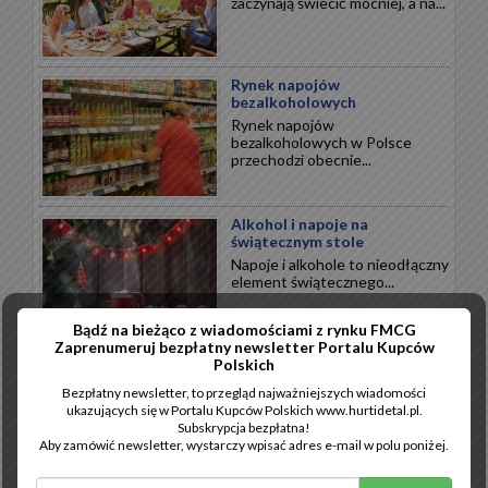
zaczynają świecić mocniej, a na...
Rynek napojów
bezalkoholowych
Rynek napojów
bezalkoholowych w Polsce
przechodzi obecnie...
Alkohol i napoje na
świątecznym stole
Napoje i alkohole to nieodłączny
element świątecznego...
Bądź na bieżąco z wiadomościami z rynku FMCG
Zaprenumeruj bezpłatny newsletter Portalu Kupców
Wytrawne święta
Polskich
Święta Bożego Narodzenia to
Bezpłatny newsletter, to przegląd najważniejszych wiadomości
przede wszystkim wytrawne
ukazujących się w Portalu Kupców Polskich www.hurtidetal.pl.
smaki...
Subskrypcja bezpłatna!
Aby zamówić newsletter, wystarczy wpisać adres e-mail w polu poniżej.