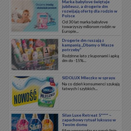
Marka babylove świętuje
jubileusz, a drogerie dm
rozwijają ofertę dla rodzin w
Polsce
Od 30 lat marka babylove
towarzyszy milionom rodzin w
Europie...
Drogerie dm ruszają z
kampanią „Dbamy o Wasze
potrzeby”
Rodzinne lato z kuponami i apką
dm do -15%...
SIDOLUX Mleczko w sprayu
Na co dzień konsumenci szukają
łatwych i szybkich...
Silan Luxe Retreat 5***** –
zapachowy rytuał luksusu w
Twoim domu
Silan wprowadza na rynek linię