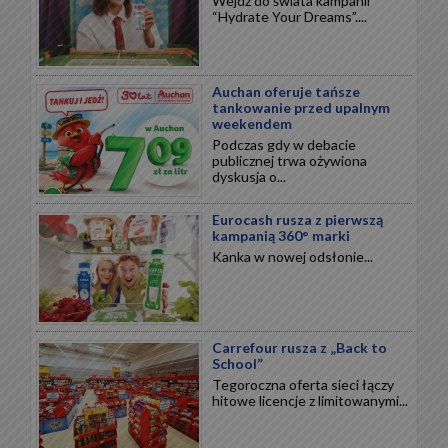
Wejdź do świata kampanii
“Hydrate Your Dreams”....
Auchan oferuje tańsze
tankowanie przed upalnym
weekendem
Podczas gdy w debacie
publicznej trwa ożywiona
dyskusja o...
Eurocash rusza z pierwszą
kampanią 360° marki
Kanka w nowej odsłonie...
Carrefour rusza z „Back to
School”
Tegoroczna oferta sieci łączy
hitowe licencje z limitowanymi...