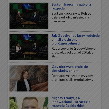
System kaucyjny nabiera
rozpędu
System kaucyjny w Polsce
działa od kilku miesięcy, a
pierwsze...
Jak Goodvalley łączy redukcję
emisji z ochroną
bioróżnorodności
Raportowanie środowiskowe
prowadzą od ponad 20 lat, a
ślad...
Gdy pieczywo staje się
doświadczeniem
Rosnące znaczenie wygody,
premiumizacji i produktów...
Między tradycją a
innowacjami – strategia
rozwoju Beskidzkich