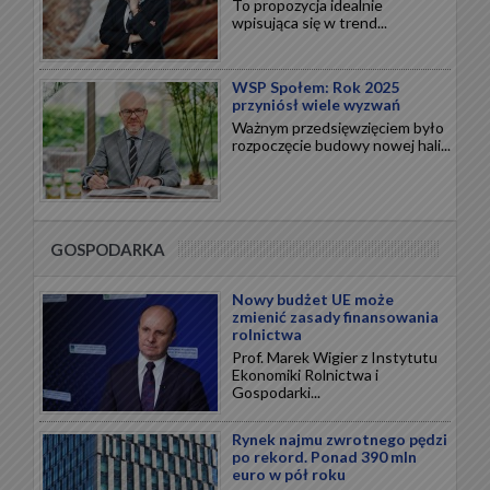
To propozycja idealnie
wpisująca się w trend...
WSP Społem: Rok 2025
przyniósł wiele wyzwań
Ważnym przedsięwzięciem było
rozpoczęcie budowy nowej hali...
GOSPODARKA
Nowy budżet UE może
zmienić zasady finansowania
rolnictwa
Prof. Marek Wigier z Instytutu
Ekonomiki Rolnictwa i
Gospodarki...
Rynek najmu zwrotnego pędzi
po rekord. Ponad 390 mln
euro w pół roku