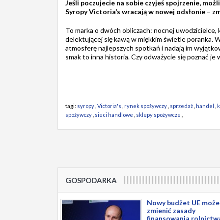
Jeśli poczujecie na sobie czyjeś spojrzenie, moż
Syropy Victoria’s wracają w nowej odsłonie – zm
To marka o dwóch obliczach: nocnej uwodzicielce, k
delektującej się kawą w miękkim świetle poranka. W
atmosferę najlepszych spotkań i nadają im wyjątko
smak to inna historia. Czy odważycie się poznać je
tagi:
syropy
,
Victoria's
,
rynek spożywczy
,
sprzedaż
,
handel
,
spożywczy
,
sieci handlowe
,
sklepy spożywcze
,
GOSPODARKA
Nowy budżet UE może
zmienić zasady
finansowania rolnictw