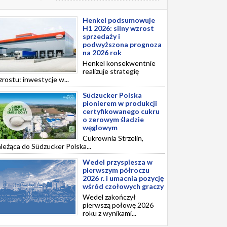
Henkel podsumowuje
H1 2026: silny wzrost
sprzedaży i
podwyższona prognoza
na 2026 rok
Henkel konsekwentnie
realizuje strategię
rostu: inwestycje w...
Südzucker Polska
pionierem w produkcji
certyfikowanego cukru
o zerowym śladzie
węglowym
Cukrownia Strzelin,
leżąca do Südzucker Polska...
Wedel przyspiesza w
pierwszym półroczu
2026 r. i umacnia pozycję
wśród czołowych graczy
Wedel zakończył
pierwszą połowę 2026
roku z wynikami...