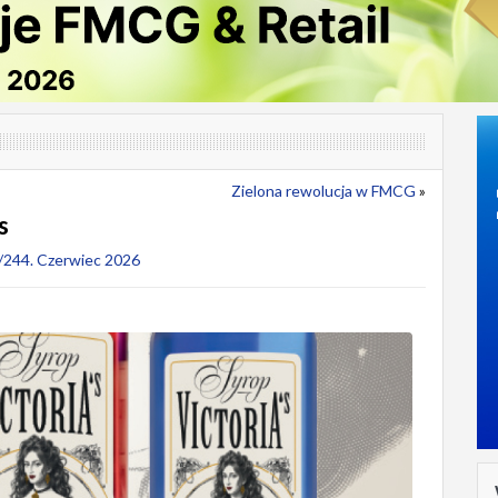
Zielona rewolucja w FMCG
»
s
244. Czerwiec 2026