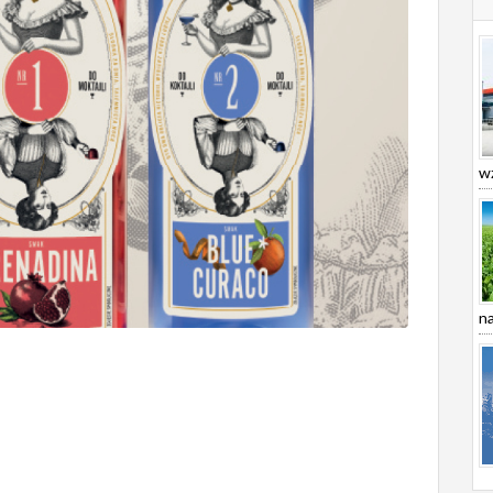
wz
na