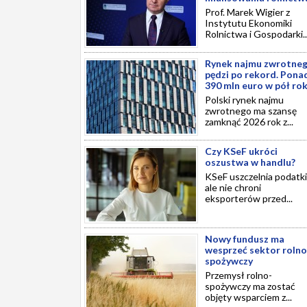
Prof. Marek Wigier z
Instytutu Ekonomiki
Rolnictwa i Gospodarki..
Rynek najmu zwrotne
pędzi po rekord. Pona
390 mln euro w pół ro
Polski rynek najmu
zwrotnego ma szansę
zamknąć 2026 rok z...
Czy KSeF ukróci
oszustwa w handlu?
KSeF uszczelnia podatki
ale nie chroni
eksporterów przed...
Nowy fundusz ma
wesprzeć sektor rolno
spożywczy
Przemysł rolno-
spożywczy ma zostać
objęty wsparciem z...