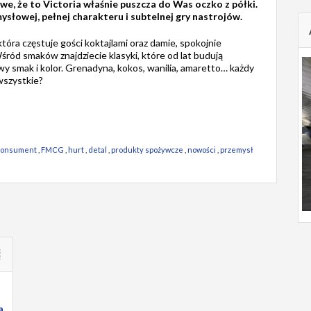
liwe, że to Victoria właśnie puszcza do Was oczko z półki.
ysłowej, pełnej charakteru i subtelnej gry nastrojów.
tóra częstuje gości koktajlami oraz damie, spokojnie
śród smaków znajdziecie klasyki, które od lat budują
wy smak i kolor. Grenadyna, kokos, wanilia, amaretto… każdy
 wszystkie?
konsument
,
FMCG
,
hurt
,
detal
,
produkty spożywcze
,
nowości
,
przemysł
a