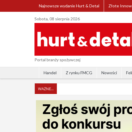
Najnowsze wydanie Hurt & Detal
Złote Innow
Sobota, 08 sierpnia 2026
Portal branży spożywczej
Handel
Z rynku FMCG
Nowości
Fel