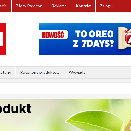
acje
Złoty Paragon
Reklama
Kontakt
Zaloguj
ietony
Kategorie produktów
Wywiady