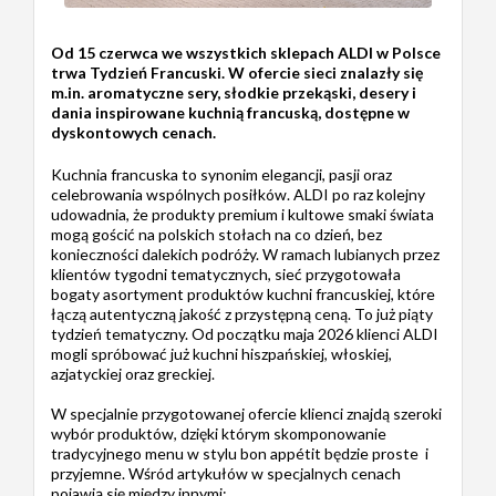
Od 15 czerwca we wszystkich sklepach ALDI w Polsce
trwa Tydzień Francuski. W ofercie sieci znalazły się
m.in. aromatyczne sery, słodkie przekąski, desery i
dania inspirowane kuchnią francuską, dostępne w
dyskontowych cenach.
Kuchnia francuska to synonim elegancji, pasji oraz
celebrowania wspólnych posiłków. ALDI po raz kolejny
udowadnia, że produkty premium i kultowe smaki świata
mogą gościć na polskich stołach na co dzień, bez
konieczności dalekich podróży. W ramach lubianych przez
klientów tygodni tematycznych, sieć przygotowała
bogaty asortyment produktów kuchni francuskiej, które
łączą autentyczną jakość z przystępną ceną. To już piąty
tydzień tematyczny. Od początku maja 2026 klienci ALDI
mogli spróbować już kuchni hiszpańskiej, włoskiej,
azjatyckiej oraz greckiej.
W specjalnie przygotowanej ofercie klienci znajdą szeroki
wybór produktów, dzięki którym skomponowanie
tradycyjnego menu w stylu bon appétit będzie proste i
przyjemne. Wśród artykułów w specjalnych cenach
pojawią się między innymi: