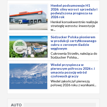
Henkel podsumowuje H1
2026: silny wzrost sprzedaży i
podwyższona prognoza na
2026 rok
Henkel konsekwentnie realizuje
strategię wzrostu: inwestycje
w...
Südzucker Polska pionierem
w produkcji certyfikowanego
cukru o zerowym śladzie
węglowym
Cukrownia Strzelin, należąca do
Südzucker Polska...
Wedel przyspiesza w
pierwszym półroczu 2026 r. i
umacnia pozycję wśród
czołowych graczy
Wedel zakończył pierwszą
połowę 2026 roku z wynikami...
AUTO