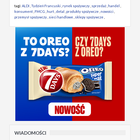
tagi:
ALDI
,
Tydzień Francuski
,
rynek spożywczy
,
sprzedaż
,
handel
,
konsument
,
FMCG
,
hurt
,
detal
,
produkty spożywcze
,
nowości
,
przemysł spożywczy
,
sieci handlowe
,
sklepy spożywcze
,
WIADOMOŚCI