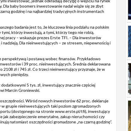
cymi inwestować, jednak odkładają decyzję o wejściu na rynek
y. Dla baby boomers inwestowanie nadal wiąże się ze zbyt
zarną godzinę i na najbardziej tradycyjnych instrumentach
aszego badania jest to, że kluczowa linia podziału na polskim
tymi, którzy inwestują, a tymi, którzy tego nie robią.
nej pracy – wskazuje prezes Erste TFI. – Dla inwestorów
 i nadzieją. Dla nieinwestujących – ze stresem, niepewnością i
akże perspektywą i postawą wobec finansów. Przykładowo
inwestorów i 39 proc. nieinwestujących. Średnia deklarowana
108 zł i 745 zł. Co trzeci nieinwestujący przyznaje, że w
owych pieniędzy.
 dodatkowymi 5 tys. zł, inwestujący znacznie częściej
wi Marcin Groniewski.
oszczędności. Wśród nowych inwestorów 62 proc. deklaruje
dy w grupie nieinwestujących taki poziom zgromadzonych
aportu (dostępnego na stronie www.erste.pl/tfi), inwestujący
kie jak zabezpieczenie emerytalne, zakup nieruchomości czy
inują natomiast oszczędności gromadzone „na czarną godzinę”.