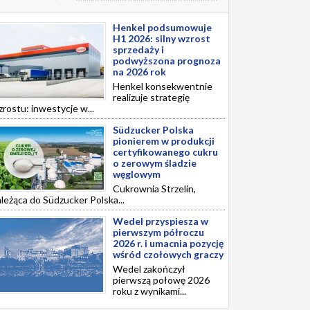
Henkel podsumowuje
H1 2026: silny wzrost
sprzedaży i
podwyższona prognoza
na 2026 rok
Henkel konsekwentnie
realizuje strategię
rostu: inwestycje w...
Südzucker Polska
pionierem w produkcji
certyfikowanego cukru
o zerowym śladzie
węglowym
Cukrownia Strzelin,
leżąca do Südzucker Polska...
Wedel przyspiesza w
pierwszym półroczu
2026 r. i umacnia pozycję
wśród czołowych graczy
Wedel zakończył
pierwszą połowę 2026
roku z wynikami...