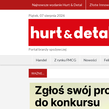
Najnowsze wydanie Hurt & Detal
Złote Innow
Piątek, 07 sierpnia 2026
Portal branży spożywczej
Handel
Z rynku FMCG
Nowości
Fel