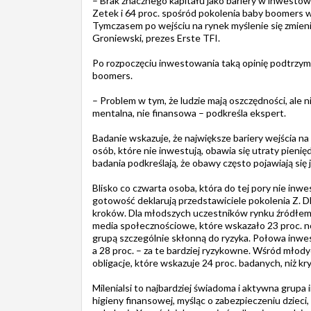
– Brak znacznego kapitału jako bariery w inwestowa
Zetek i 64 proc. spośród pokolenia baby boomers wi
Tymczasem po wejściu na rynek myślenie się zmien
Groniewski, prezes Erste TFI.
Po rozpoczęciu inwestowania taką opinię podtrzymuj
boomers.
– Problem w tym, że ludzie mają oszczędności, ale ni
mentalna, nie finansowa – podkreśla ekspert.
Badanie wskazuje, że największe bariery wejścia na
osób, które nie inwestują, obawia się utraty pien
badania podkreślają, że obawy często pojawiają się 
Blisko co czwarta osoba, która do tej pory nie inwe
gotowość deklarują przedstawiciele pokolenia Z. D
kroków. Dla młodszych uczestników rynku źródłem 
media społecznościowe, które wskazało 23 proc. 
grupą szczególnie skłonną do ryzyka. Połowa inwe
a 28 proc. – za te bardziej ryzykowne. Wśród młod
obligacje, które wskazuje 24 proc. badanych, niż kr
Milenialsi to najbardziej świadoma i aktywna grupa
higieny finansowej, myśląc o zabezpieczeniu dzieci, 