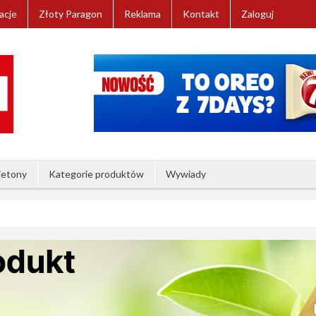
acje
Złoty Paragon
Reklama
Kontakt
Zaloguj
ietony
Kategorie produktów
Wywiady