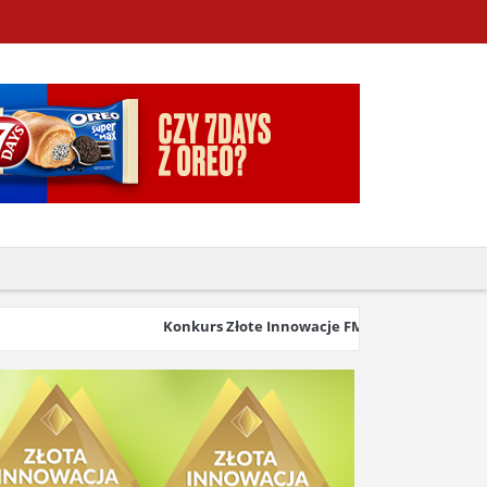
Konkurs Złote Innowacje FMCG & Retail 2026 wystar