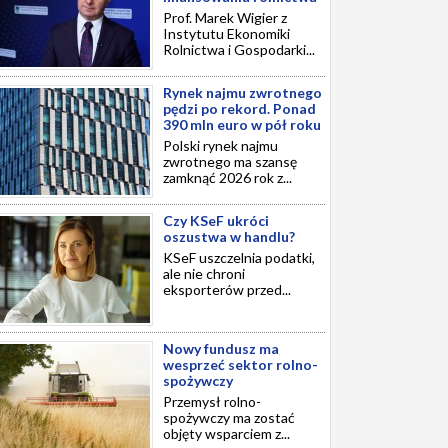
Prof. Marek Wigier z
Instytutu Ekonomiki
Rolnictwa i Gospodarki...
Rynek najmu zwrotnego
pędzi po rekord. Ponad
390 mln euro w pół roku
Polski rynek najmu
zwrotnego ma szansę
zamknąć 2026 rok z...
Czy KSeF ukróci
oszustwa w handlu?
KSeF uszczelnia podatki,
ale nie chroni
eksporterów przed...
Nowy fundusz ma
wesprzeć sektor rolno-
spożywczy
Przemysł rolno-
spożywczy ma zostać
objęty wsparciem z...