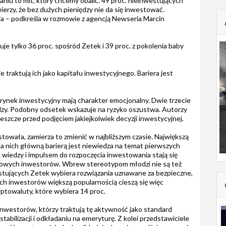
niu to mit, który chcemy obalić. 49 proc. nieinwestujących
erzy, że bez dużych pieniędzy nie da się inwestować.
ia – podkreśla w rozmowie z agencją Newseria Marcin
e tylko 36 proc. spośród Zetek i 39 proc. z pokolenia baby
e traktują ich jako kapitału inwestycyjnego. Bariera jest
 rynek inwestycyjny mają charakter emocjonalny. Dwie trzecie
iędzy. Podobny odsetek wskazuje na ryzyko oszustwa. Autorzy
jeszcze przed podjęciem jakiejkolwiek decyzji inwestycyjnej.
stowała, zamierza to zmienić w najbliższym czasie. Największą
la nich główną barierą jest niewiedza na temat pierwszych
wiedzy i impulsem do rozpoczęcia inwestowania stają się
nowych inwestorów. Wbrew stereotypom młodzi nie są też
stujących Zetek wybiera rozwiązania uznawane za bezpieczne,
ych inwestorów większą popularnością cieszą się więc
yptowaluty, które wybiera 14 proc.
 inwestorów, którzy traktują tę aktywność jako standard
stabilizacji i odkładaniu na emeryturę. Z kolei przedstawiciele