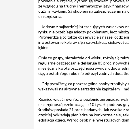
pokolenia X częściej dysponują środkami pozwalają
ze względu na trudny i hermetyczny język finansow
dużym ryzykiem. Są skupieni na zabezpieczeniu na c
oszczędzania.
– Jednym z najbardziej interesujących wniosków z n
rynku nie przebiega między pokoleniami, lecz między 
Potwierdzają to także obserwacje z naszej codzien
inwestowanie kojarzy się z satysfakcją, ciekawością
lękiem.
Obie te grupy, niezależnie od wieku, różnią się t
regularne oszczędzanie deklaruje 83 proc. nowych 
miesięczna kwota oszczędności wynosi odpowiednio 2
ciągu ostatniego roku nie odłożył żadnych dodatk
– Gdy pytaliśmy, co poszczególne osoby zrobiłyby z
wskazywali na aktywne zarządzanie kapitałem – mó
Różnice widać również w poziomie zgromadzonych 
oszczędności przekraczające 10 tys. zł, podczas g
środków posiada 21 proc. badanych. Jak wynika z r
częściej odkładają pieniądze na konkretne cele, ta
edukacja dzieci. Wśród osób nieinwestujących dom