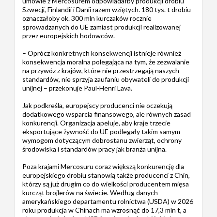
umowie z Mercosurem odpowiadałby produkcji drobiu
Szwecji, Finlandii i Danii razem wziętych. 180 tys. t drobiu
oznaczałoby ok. 300 mln kurczaków rocznie
sprowadzanych do UE zamiast produkcji realizowanej
przez europejskich hodowców.
– Oprócz konkretnych konsekwencji istnieje również
konsekwencja moralna polegająca na tym, że zezwalanie
na przywóz z krajów, które nie przestrzegają naszych
standardów, nie sprzyja zaufaniu obywateli do produkcji
unijnej – przekonuje Paul-Henri Lava.
Jak podkreśla, europejscy producenci nie oczekują
dodatkowego wsparcia finansowego, ale równych zasad
konkurencji. Organizacja apeluje, aby kraje trzecie
eksportujące żywność do UE podlegały takim samym
wymogom dotyczącym dobrostanu zwierząt, ochrony
środowiska i standardów pracy jak branża unijna.
Poza krajami Mercosuru coraz większą konkurencję dla
europejskiego drobiu stanowią także producenci z Chin,
którzy są już drugim co do wielkości producentem mięsa
kurcząt brojlerów na świecie. Według danych
amerykańskiego departamentu rolnictwa (USDA) w 2026
roku produkcja w Chinach ma wzrosnąć do 17,3 mln t, a