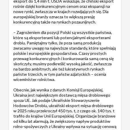
eksport do 1,4 mln t. USDA wskazuje, że chiński eksport
rośnie dzięki konkurencyjnym cenom oraz ekspansji na
nowe rynki, zwłaszcza w krajach rozwijających się. Dla
europejskiej branży oznacza to większą presję
konkurencyjną także na rynkach pozaunijnych.
– Zagrożeniem dla pozycji Polski są wszystkie państwa,
które są eksporterami lub potencjalnymi eksporterami
drobiu. Pamiętajmy tylko, że poza samą produkcją
zwracamy uwagę na najwyższe standardy, które spełniają
polskie i europejskie gospodarstwa. Czasy prostych
przewag konkurencyjnych i konkurowania samą ceną się
skończyły, musimy podkreślić wysoką jakość, zwłaszcza
na bardzo ambitnych, ale też lukratywnych rynkach
państw trzecich, w tym państw azjatyckich – ocenia
wiceminister rolnictwa.
Obecnie, jak wynika z danych Komisji Europejskiej,
Ukraina jest największym dostawcą mięsa drobiowego
spoza UE. Jak podaje Ukraińskie Stowarzyszenie
Hodowców Drobiu, ukraiński eksport mięsa drobiowego
w 2025 roku przekroczył 450 tys. t, z czego ok. 140 tys. t
trafiło do krajów Unii Europejskiej. Organizacje branżowe
od kilku lat alarmują, że zwiększony napływ produktów
rolno-spożywczych z Ukrainy wpływa na sytuację cenową