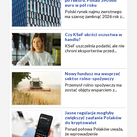
po rekord. Ponad 390 mln
euro w pół roku
Polski rynek najmu zwrotnego
ma szansę zamknąć 2026 rok z...
Czy KSeF ukróci oszustwa w
handlu?
KSeF uszczelnia podatki, ale nie
chroni eksporterów przed...
Nowy fundusz ma wesprzeć
sektor rolno-spożywczy
Przemysł rolno-spożywczy ma
zostać objęty wsparciem z...
Jasne regulacje mogłyby
zwiększyć zaufanie Polaków
do kryptowalut
Ponad połowa Polaków uważa,
że wprowadzenie