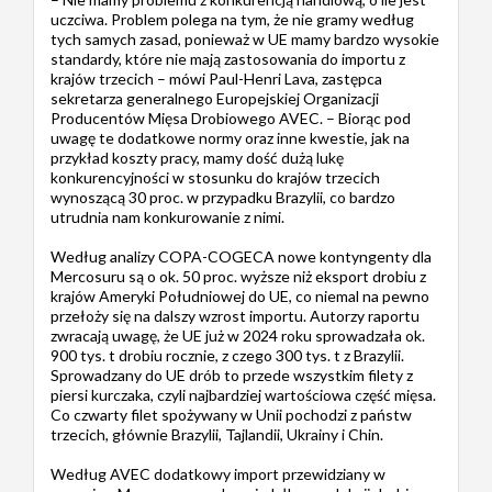
uczciwa. Problem polega na tym, że nie gramy według
tych samych zasad, ponieważ w UE mamy bardzo wysokie
standardy, które nie mają zastosowania do importu z
krajów trzecich – mówi Paul-Henri Lava, zastępca
sekretarza generalnego Europejskiej Organizacji
Producentów Mięsa Drobiowego AVEC. – Biorąc pod
uwagę te dodatkowe normy oraz inne kwestie, jak na
przykład koszty pracy, mamy dość dużą lukę
konkurencyjności w stosunku do krajów trzecich
wynoszącą 30 proc. w przypadku Brazylii, co bardzo
utrudnia nam konkurowanie z nimi.
Według analizy COPA-COGECA nowe kontyngenty dla
Mercosuru są o ok. 50 proc. wyższe niż eksport drobiu z
krajów Ameryki Południowej do UE, co niemal na pewno
przełoży się na dalszy wzrost importu. Autorzy raportu
zwracają uwagę, że UE już w 2024 roku sprowadzała ok.
900 tys. t drobiu rocznie, z czego 300 tys. t z Brazylii.
Sprowadzany do UE drób to przede wszystkim filety z
piersi kurczaka, czyli najbardziej wartościowa część mięsa.
Co czwarty filet spożywany w Unii pochodzi z państw
trzecich, głównie Brazylii, Tajlandii, Ukrainy i Chin.
Według AVEC dodatkowy import przewidziany w