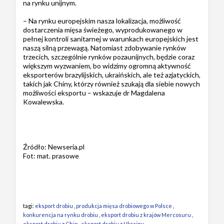
na rynku unijnym.
– Na rynku europejskim nasza lokalizacja, możliwość
dostarczenia mięsa świeżego, wyprodukowanego w
pełnej kontroli sanitarnej w warunkach europejskich jest
naszą silną przewagą. Natomiast zdobywanie rynków
trzecich, szczególnie rynków pozaunijnych, będzie coraz
większym wyzwaniem, bo widzimy ogromną aktywność
eksporterów brazylijskich, ukraińskich, ale też azjatyckich,
takich jak Chiny, którzy również szukają dla siebie nowych
możliwości eksportu – wskazuje dr Magdalena
Kowalewska.
Źródło: Newseria.pl
Fot: mat. prasowe
tagi:
eksport drobiu
,
produkcja mięsa drobiowego w Polsce
,
konkurencja na rynku drobiu
,
eksport drobiu z krajów Mercosuru
,
eksport drobiu z Chin
,
eksport drobiu z Ukrainy
,