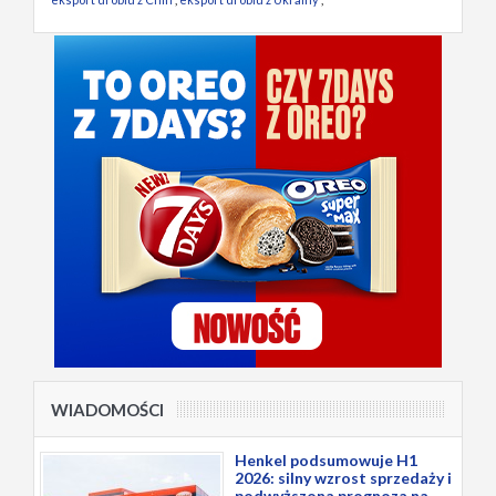
WIADOMOŚCI
Henkel podsumowuje H1
2026: silny wzrost sprzedaży i
podwyższona prognoza na