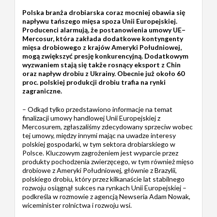
Polska branża drobiarska coraz mocniej obawia się
napływu tańszego mięsa spoza Unii Europejskiej.
Producenci alarmują, że postanowienia umowy UE–
Mercosur, która zakłada dodatkowe kontyngenty
mięsa drobiowego z krajów Ameryki Południowej,
mogą zwiększyć presję konkurencyjną. Dodatkowym
wyzwaniem stają się także rosnący eksport z Chin
oraz napływ drobiu z Ukrainy. Obecnie już około 60
proc. polskiej produkcji drobiu trafia na rynki
zagraniczne.
– Odkąd tylko przedstawiono informacje na temat
finalizacji umowy handlowej Unii Europejskiej z
Mercosurem, zgłaszaliśmy zdecydowany sprzeciw wobec
tej umowy, między innymi mając na uwadze interesy
polskiej gospodarki, w tym sektora drobiarskiego w
Polsce. Kluczowym zagrożeniem jest wyparcie przez
produkty pochodzenia zwierzęcego, w tym również mięso
drobiowe z Ameryki Południowej, głównie z Brazylii,
polskiego drobiu, który przez kilkanaście lat stabilnego
rozwoju osiągnął sukces na rynkach Unii Europejskiej –
podkreśla w rozmowie z agencją Newseria Adam Nowak,
wiceminister rolnictwa i rozwoju wsi.