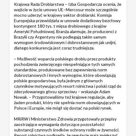
Krajowa Rada Drobiarstwa – Izba Gospodarcza ocenia, że
wejście w życie umowy UE–Mercosur może szczególnie
mocno uderzyć w krajowy sektor drobiarski. Komisja
Europejska przewidziała w umowie dodatkowy bezcłowy
kontyngent 180 tys. t mięsa drobiowego z krajów
Ameryki Południowej. Branża alarmuje, że producenci z
Brazylii czy Argentyny nie podlegają takim samym
wymogom środowiskowym i dobrostanowym jak unijni,
dlatego konkurencja jest coraz trudniejsza.
– Możliwość wyparcia polskiego drobiu przez produkty
pochodzenia zwierzęcego niespełniające tych samych
standardów, produkowane bez zapewnienia norm
dobrostanowych i innych wymogów, które obowiązują
polskie gospodarstwa, była jednym z głównych
czynników motywujących resort rolnictwa i polski rząd do
zdecydowanego głosu sprzeciwu – wskazuje Adam
Nowak. – Przygotowaliśmy też krajowe regulacje, aby
żaden produkt, który nie spełnia norm obowiązujących w
Polsce i Europie, nie mógł się dostać na polski rynek.
MRiRW i Ministerstwo Zdrowia przygotowały przepisy
zaostrzające wymagania dotyczące pozostałości
substancji czynnych środków ochrony roślin w żywności.
Resort rolnictwa podkreśla, że regulacje mają zwiększyć