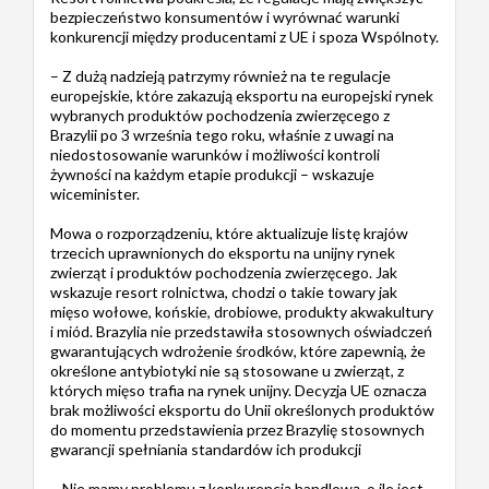
bezpieczeństwo konsumentów i wyrównać warunki
konkurencji między producentami z UE i spoza Wspólnoty.
– Z dużą nadzieją patrzymy również na te regulacje
europejskie, które zakazują eksportu na europejski rynek
wybranych produktów pochodzenia zwierzęcego z
Brazylii po 3 września tego roku, właśnie z uwagi na
niedostosowanie warunków i możliwości kontroli
żywności na każdym etapie produkcji – wskazuje
wiceminister.
Mowa o rozporządzeniu, które aktualizuje listę krajów
trzecich uprawnionych do eksportu na unijny rynek
zwierząt i produktów pochodzenia zwierzęcego. Jak
wskazuje resort rolnictwa, chodzi o takie towary jak
mięso wołowe, końskie, drobiowe, produkty akwakultury
i miód. Brazylia nie przedstawiła stosownych oświadczeń
gwarantujących wdrożenie środków, które zapewnią, że
określone antybiotyki nie są stosowane u zwierząt, z
których mięso trafia na rynek unijny. Decyzja UE oznacza
brak możliwości eksportu do Unii określonych produktów
do momentu przedstawienia przez Brazylię stosownych
gwarancji spełniania standardów ich produkcji
– Nie mamy problemu z konkurencją handlową, o ile jest