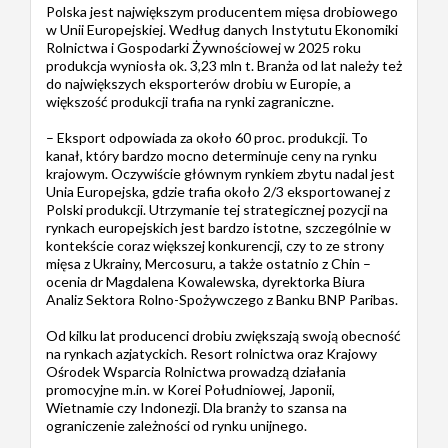
Polska jest największym producentem mięsa drobiowego
w Unii Europejskiej. Według danych Instytutu Ekonomiki
Rolnictwa i Gospodarki Żywnościowej w 2025 roku
produkcja wyniosła ok. 3,23 mln t. Branża od lat należy też
do największych eksporterów drobiu w Europie, a
większość produkcji trafia na rynki zagraniczne.
– Eksport odpowiada za około 60 proc. produkcji. To
kanał, który bardzo mocno determinuje ceny na rynku
krajowym. Oczywiście głównym rynkiem zbytu nadal jest
Unia Europejska, gdzie trafia około 2/3 eksportowanej z
Polski produkcji. Utrzymanie tej strategicznej pozycji na
rynkach europejskich jest bardzo istotne, szczególnie w
kontekście coraz większej konkurencji, czy to ze strony
mięsa z Ukrainy, Mercosuru, a także ostatnio z Chin –
ocenia dr Magdalena Kowalewska, dyrektorka Biura
Analiz Sektora Rolno-Spożywczego z Banku BNP Paribas.
Od kilku lat producenci drobiu zwiększają swoją obecność
na rynkach azjatyckich. Resort rolnictwa oraz Krajowy
Ośrodek Wsparcia Rolnictwa prowadzą działania
promocyjne m.in. w Korei Południowej, Japonii,
Wietnamie czy Indonezji. Dla branży to szansa na
ograniczenie zależności od rynku unijnego.