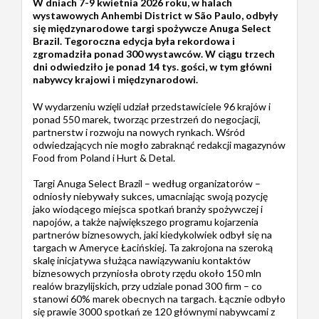
W dniach 7-9 kwietnia 2026 roku, w halach
wystawowych Anhembi District w São Paulo, odbyły
się międzynarodowe targi spożywcze Anuga Select
Brazil. Tegoroczna edycja była rekordowa i
zgromadziła ponad 300 wystawców. W ciągu trzech
dni odwiedziło je ponad 14 tys. gości, w tym główni
nabywcy krajowi i międzynarodowi.
W wydarzeniu wzięli udział przedstawiciele 96 krajów i
ponad 550 marek, tworząc przestrzeń do negocjacji,
partnerstw i rozwoju na nowych rynkach. Wśród
odwiedzających nie mogło zabraknąć redakcji magazynów
Food from Poland i Hurt & Detal.
Targi Anuga Select Brazil – według organizatorów –
odniosły niebywały sukces, umacniając swoją pozycję
jako wiodącego miejsca spotkań branży spożywczej i
napojów, a także największego programu kojarzenia
partnerów biznesowych, jaki kiedykolwiek odbył się na
targach w Ameryce Łacińskiej. Ta zakrojona na szeroką
skalę inicjatywa służąca nawiązywaniu kontaktów
biznesowych przyniosła obroty rzędu około 150 mln
realów brazylijskich, przy udziale ponad 300 firm – co
stanowi 60% marek obecnych na targach. Łącznie odbyło
się prawie 3000 spotkań ze 120 głównymi nabywcami z