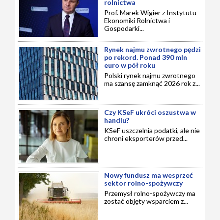
rolnictwa
Prof. Marek Wigier z Instytutu
Ekonomiki Rolnictwa i
Gospodarki...
Rynek najmu zwrotnego pędzi
po rekord. Ponad 390 mln
euro w pół roku
Polski rynek najmu zwrotnego
ma szansę zamknąć 2026 rok z...
Czy KSeF ukróci oszustwa w
handlu?
KSeF uszczelnia podatki, ale nie
chroni eksporterów przed...
Nowy fundusz ma wesprzeć
sektor rolno-spożywczy
Przemysł rolno-spożywczy ma
zostać objęty wsparciem z...