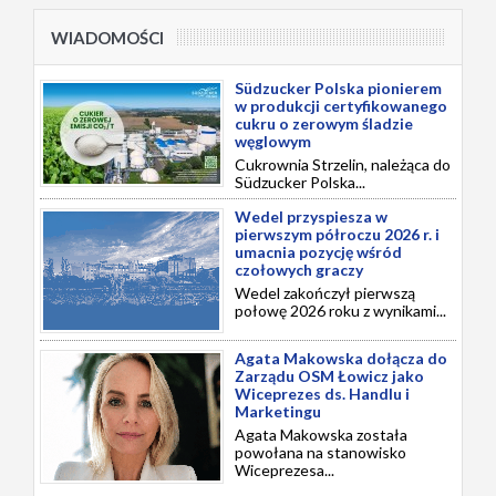
WIADOMOŚCI
Südzucker Polska pionierem
w produkcji certyfikowanego
cukru o zerowym śladzie
węglowym
Cukrownia Strzelin, należąca do
Südzucker Polska...
Wedel przyspiesza w
pierwszym półroczu 2026 r. i
umacnia pozycję wśród
czołowych graczy
Wedel zakończył pierwszą
połowę 2026 roku z wynikami...
Agata Makowska dołącza do
Zarządu OSM Łowicz jako
Wiceprezes ds. Handlu i
Marketingu
Agata Makowska została
powołana na stanowisko
Wiceprezesa...