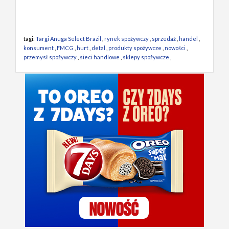
tagi:
Targi Anuga Select Brazil
,
rynek spożywczy
,
sprzedaż
,
handel
,
konsument
,
FMCG
,
hurt
,
detal
,
produkty spożywcze
,
nowości
,
przemysł spożywczy
,
sieci handlowe
,
sklepy spożywcze
,