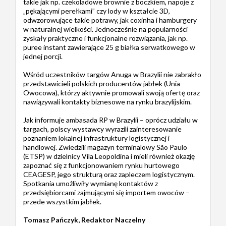
takie jak np. czekoladowe brownie z boczkiem, napoje z
„pękającymi perełkami” czy lody w kształcie 3D,
odwzorowujące takie potrawy, jak coxinha i hamburgery
w naturalnej wielkości. Jednocześnie na popularności
zyskały praktyczne i funkcjonalne rozwiązania, jak np.
puree instant zawierające 25 g białka serwatkowego w
jednej porcji.
Wśród uczestników targów Anuga w Brazylii nie zabrakło
przedstawicieli polskich producentów jabłek (Unia
Owocowa), którzy aktywnie promowali swoją ofertę oraz
nawiązywali kontakty biznesowe na rynku brazylijskim.
Jak informuje ambasada RP w Brazylii – oprócz udziału w
targach, polscy wystawcy wyrazili zainteresowanie
poznaniem lokalnej infrastruktury logistycznej i
handlowej. Zwiedzili magazyn terminalowy São Paulo
(ETSP) w dzielnicy Vila Leopoldina i mieli również okazję
zapoznać się z funkcjonowaniem rynku hurtowego
CEAGESP, jego strukturą oraz zapleczem logistycznym.
Spotkania umożliwiły wymianę kontaktów z
przedsiębiorcami zajmującymi się importem owoców –
przede wszystkim jabłek.
Tomasz Pańczyk, Redaktor Naczelny