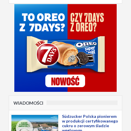
WIADOMOŚCI
Südzucker Polska pionierem
w produkcji certyfikowanego
cukru o zerowym śladzie
węglowym