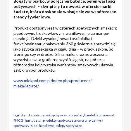
Bogaty w białko, w poręcznej butelce, pełen wartości
odżywczych – skyr pitny to nowość w ofercie marki
Łaciate, która doskonale wpisuje się we współczesne
trendy żywieniowe.
Produkt dostępny jest w czterech apetycznych smakach:
jagodowym, truskawkowym, waniliowym oraz mango-
marakuja. Dzięki wysokiej zawartości białka i
funkcjonalnemu opakowaniu 360 g świetnie sprawdzi się
jako szybka przekąska w ciągu dnia – w pracy, szkole, po
treningu czy w drodze. Silna marka oraz nowoczesna,
wyrazista szata graficzna wyróżniają się na półce, a
różnorodna kolorystyka wariantów smakowych ułatwia
szybki wybór produktu.
www.mlekpol.com.pl/index.php/producenci-
mleka/laciate/
tagi:
Skyr
,
Łaciaty
,
rynek spożywczy
,
sprzedaż
,
handel
,
konsument
,
FMCG
,
hurt
,
detal
,
produkty spożywcze
,
nowości
,
przemysł
spożywczy
,
sieci handlowe
,
sklepy spożywcze
,