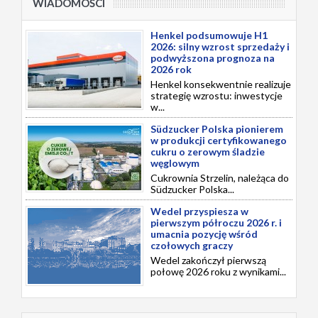
WIADOMOŚCI
Henkel podsumowuje H1
2026: silny wzrost sprzedaży i
podwyższona prognoza na
2026 rok
Henkel konsekwentnie realizuje
strategię wzrostu: inwestycje
w...
Südzucker Polska pionierem
w produkcji certyfikowanego
cukru o zerowym śladzie
węglowym
Cukrownia Strzelin, należąca do
Südzucker Polska...
Wedel przyspiesza w
pierwszym półroczu 2026 r. i
umacnia pozycję wśród
czołowych graczy
Wedel zakończył pierwszą
połowę 2026 roku z wynikami...