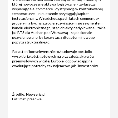
której nowoczesne aktywa logistyczne – zwłaszcza
wspierające e-commerce i dystrybucję w kontrolowanej
temperaturze – nieustannie przyciągają kapitał
instytucjonalny. W nadchodzących latach segment e-
grocery ma być najszybciej rozwijającym się segmentem
handlu elektronicznego, stąd obiekty dedykowane - takie
jak BTS dla Auchan pod Warszawą - są doskonale
pozycjonowane, by korzystać z długoterminowego
popytu strukturalnego.
Panattoni konsekwentnie rozbudowuje portfolio
wysokiej jakości, gotowych na przyszłość aktywów
przemysłowych w całej Europie, odpowiadając na
ewoluujące potrzeby tak najemców, jak i inwestorów.
Źródłlo: Newseria.pl
Fot: mat. prasowe