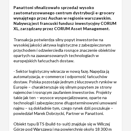
Panattoni sfinalizowało sprzedaż wysoko
zautomatyzowanego centrum dystrybucji e-grocery
wynajętego przez Auchan w regionie warszawskim.
Nabywcą jest francuski fundusz inwestycyjny CORUM
XL, zarządzany przez CORUM Asset Management.
Transakcja potwierdza silny popyt inwestorów na
wysokiej jakości aktywa logistyczne z zabezpieczonym
przychodem i odzwierciedla rosnące znaczenie obiektów
opartych na zaawansowanych technologiach w
europejskich łańcuchach dostaw.
- Sektor logistyczny wkracza w nową fazę. Napędza ją
automatyzacja, e-commerce i odporność łańcuchów
dostaw. Polska pozostaje jednym z kluczowych rynków w
Europie – charakteryzuje się silnym popytem ze strony
najemców i rosnącym zaufaniem inwestorów. Projekty
takie jak ten – wysoce wyspecjalizowane, oparte na
technologii i zabezpieczone długoterminowymi umowami
najmu – są dokładnie tym, czego rynek dziś poszukuje –
powiedział Marek Dobrzycki, Partner w Panattoni.
Obiekt typu BTS (build-to-suit) znajduje się w Wilczej
Górze pod Warszawą i ma powierchnię około 18 300 m