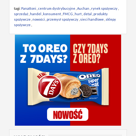
tagi:
Panattoni
,
centrum dystrybucyjne
,
Auchan
,
rynek spożywczy
,
sprzedaż
,
handel
,
konsument
,
FMCG
,
hurt
,
detal
,
produkty
spożywcze
,
nowości
,
przemysł spożywczy
,
sieci handlowe
,
sklepy
spożywcze
,