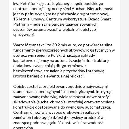
kw. Pełni funkcję strategicznego, ogólnopolskiego
centrum operacji e-grocery sieci Auchan. Nieruchomość
jest w pełni wynajęta na podstawie długoterminowej,
15-letniej umowy. Centrum wykorzystuje Ocado Smart
Platform – jeden z najbardziej zaawansowanych
systemów automatyzacji w globalnej logistyce
spożywczej.
Wartość transakcji to 30,2 mln euro, co potwierdza silne
fundamenty pierwszorzędnych aktywów logistycznych w
stołecznym regionie Polski. Znaczące nakłady
kapitałowe najemcy na automatyzację i infrastrukturę
dodatkowo wzmacniają długoterminowe
bezpieczeństwo strumienia przychodów i stanowią
istotną barierę dla ewentualnej relokacji.
Obiekt został zaprojektowany zgodnie z najwyższymi
standardami operacyjnymi i technologicznymi. Integruje
zaawansowaną robotykę, wielotemperaturowe strefy
składowania (sucha, chłodnia i mroźnia) oraz wzmocnioną
konstrukcję dostosowaną do wymogów automatyzacji.
Centrum umożliwia wysoce efektywną realizację
zamówień i obsługuje dziesiątki tysięcy produktów,
znacząco podnosząc jakość dostaw i niezawodność
operacyjną.