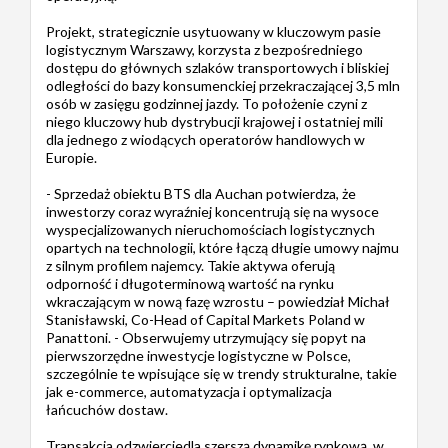
Projekt, strategicznie usytuowany w kluczowym pasie
logistycznym Warszawy, korzysta z bezpośredniego
dostępu do głównych szlaków transportowych i bliskiej
odległości do bazy konsumenckiej przekraczającej 3,5 mln
osób w zasięgu godzinnej jazdy. To położenie czyni z
niego kluczowy hub dystrybucji krajowej i ostatniej mili
dla jednego z wiodących operatorów handlowych w
Europie.
- Sprzedaż obiektu BTS dla Auchan potwierdza, że
inwestorzy coraz wyraźniej koncentrują się na wysoce
wyspecjalizowanych nieruchomościach logistycznych
opartych na technologii, które łączą długie umowy najmu
z silnym profilem najemcy. Takie aktywa oferują
odporność i długoterminową wartość na rynku
wkraczającym w nową fazę wzrostu – powiedział Michał
Stanisławski, Co-Head of Capital Markets Poland w
Panattoni. - Obserwujemy utrzymujący się popyt na
pierwszorzędne inwestycje logistyczne w Polsce,
szczególnie te wpisujące się w trendy strukturalne, takie
jak e-commerce, automatyzacja i optymalizacja
łańcuchów dostaw.
Transakcja odzwierciedla szerszą dynamikę rynkową, w