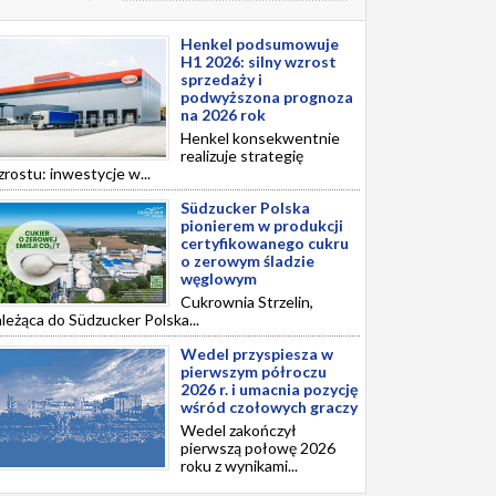
Henkel podsumowuje
H1 2026: silny wzrost
sprzedaży i
podwyższona prognoza
na 2026 rok
Henkel konsekwentnie
realizuje strategię
rostu: inwestycje w...
Südzucker Polska
pionierem w produkcji
certyfikowanego cukru
o zerowym śladzie
węglowym
Cukrownia Strzelin,
leżąca do Südzucker Polska...
Wedel przyspiesza w
pierwszym półroczu
2026 r. i umacnia pozycję
wśród czołowych graczy
Wedel zakończył
pierwszą połowę 2026
roku z wynikami...