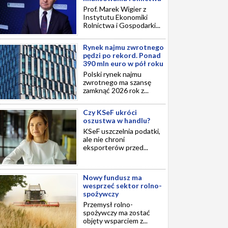
Prof. Marek Wigier z
Instytutu Ekonomiki
Rolnictwa i Gospodarki...
Rynek najmu zwrotnego
pędzi po rekord. Ponad
390 mln euro w pół roku
Polski rynek najmu
zwrotnego ma szansę
zamknąć 2026 rok z...
Czy KSeF ukróci
oszustwa w handlu?
KSeF uszczelnia podatki,
ale nie chroni
eksporterów przed...
Nowy fundusz ma
wesprzeć sektor rolno-
spożywczy
Przemysł rolno-
spożywczy ma zostać
objęty wsparciem z...