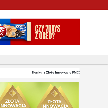
Konkurs Złote Innowacje FMCG & Retail 2026 wystartow