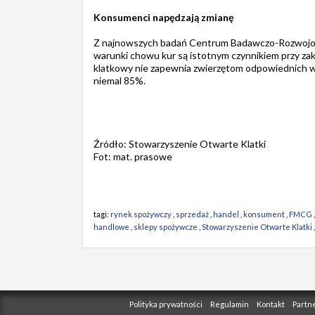
Konsumenci napędzają zmianę
Z najnowszych badań Centrum Badawczo-Rozwojoweg
warunki chowu kur są istotnym czynnikiem przy za
klatkowy nie zapewnia zwierzętom odpowiednich w
niemal 85%.
Źródło: Stowarzyszenie Otwarte Klatki
Fot: mat. prasowe
tagi:
rynek spożywczy
,
sprzedaż
,
handel
,
konsument
,
FMCG
handlowe
,
sklepy spożywcze
,
Stowarzyszenie Otwarte Klatki
,
Polityka prywatności
Regulamin
Kontakt
Partn