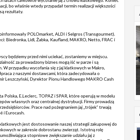
h latach całkowite wycofanie jaj z chowu klatkowego. Koniec
cji, bo właśnie wtedy przypadał termin realizacji większości
są rezultaty.
 poinformowały POLOmarket, ALDI i Selgros (Transgourmet).
ieci: Biedronka, Lidl, Żabka, Kaufland, MAKRO, Netto, FRAC i
yscy będziemy przed nimi uciekać, zostaniemy w miejscu.
alność za prowadzony biznes mogą iść w parze i są
h. W przypadku wycofania się z jaj klatkowych w Makro,
łpraca z naszymi dostawcami, która zadecydowała o
omir Leszczyński, Dyrektor Pionu Handlowego MAKRO Cash
ta Polska, E.Leclerc, TOPAZ i SPAR, które operują w modelu
lepów własnych oraz centralnej dystrybucji. Firmy prowadzą
edsiębiorców. Prace nad pożegnaniem jaj „trójek” trwają
é i Eurocash.
latkowych jest dostosowanie naszej strategii zakupowej do
kowych w zakresie dobrostanu zwierząt. Istotną rolę
umożliwiająca stopniowe zwiększanie udziału jaj z