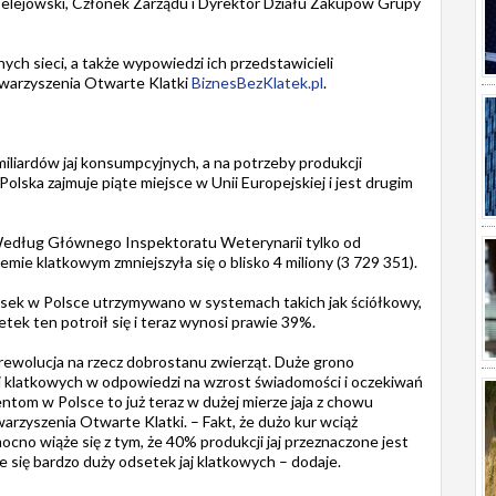
lejowski, Członek Zarządu i Dyrektor Działu Zakupów Grupy
ch sieci, a także wypowiedzi ich przedstawicieli
warzyszenia Otwarte Klatki
BiznesBezKlatek.pl
.
iardów jaj konsumpcyjnych, a na potrzeby produkcji
olska zajmuje piąte miejsce w Unii Europejskiej i jest drugim
. Według Głównego Inspektoratu Weterynarii tylko od
emie klatkowym zmniejszyła się o blisko 4 miliony (3 729 351).
iosek w Polsce utrzymywano w systemach takich jak ściółkowy,
ek ten potroił się i teraz wynosi prawie 39%.
 rewolucja na rzecz dobrostanu zwierząt. Duże grono
aj klatkowych w odpowiedzi na wzrost świadomości i oczekiwań
tom w Polsce to już teraz w dużej mierze jaja z chowu
rzyszenia Otwarte Klatki. – Fakt, że dużo kur wciąż
no wiąże się z tym, że 40% produkcji jaj przeznaczone jest
yje się bardzo duży odsetek jaj klatkowych – dodaje.