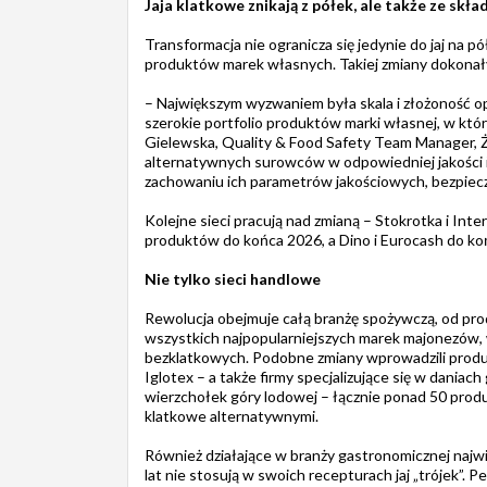
Jaja klatkowe znikają z półek, ale także ze skł
Transformacja nie ogranicza się jedynie do jaj na p
produktów marek własnych. Takiej zmiany dokonały j
– Największym wyzwaniem była skala i złożoność ope
szerokie portfolio produktów marki własnej, w któr
Gielewska, Quality & Food Safety Team Manager, 
alternatywnych surowców w odpowiedniej jakości 
zachowaniu ich parametrów jakościowych, bezpiec
Kolejne sieci pracują nad zmianą – Stokrotka i Int
produktów do końca 2026, a Dino i Eurocash do ko
Nie tylko sieci handlowe
Rewolucja obejmuje całą branżę spożywczą, od pro
wszystkich najpopularniejszych marek majonezów, w 
bezklatkowych. Podobne zmiany wprowadzili produc
Iglotex – a także firmy specjalizujące się w daniac
wierzchołek góry lodowej – łącznie ponad 50 produ
klatkowe alternatywnymi.
Również działające w branży gastronomicznej najwi
lat nie stosują w swoich recepturach jaj „trójek”. 