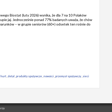
o Biostat (luty 2026) wynika, że dla 7 na 10 Polaków
kupie jaj. Jednocześnie ponad 77% badanych uważa, że chów
arunków – w grupie seniorów (60+) odsetek ten rośnie do
,
hurt
,
detal
,
produkty spożywcze
,
nowości
,
przemysł spożywczy
,
sieci
erzy