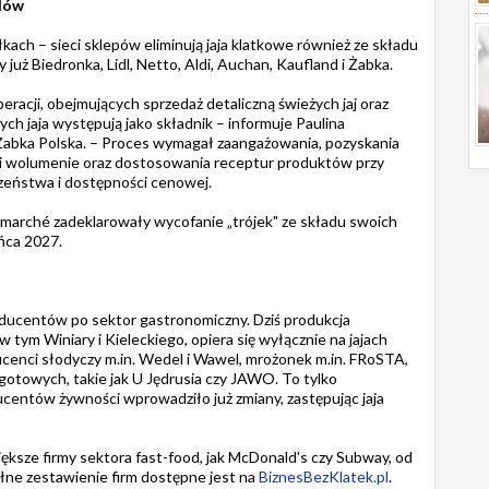
adów
ółkach – sieci sklepów eliminują jaja klatkowe również ze składu
uż Biedronka, Lidl, Netto, Aldi, Auchan, Kaufland i Żabka.
racji, obejmujących sprzedaż detaliczną świeżych jaj oraz
ych jaja występują jako składnik – informuje Paulina
Żabka Polska. – Proces wymagał zaangażowania, pozyskania
i wolumenie oraz dostosowania receptur produktów przy
zeństwa i dostępności cenowej.
ermarché zadeklarowały wycofanie „trójek" ze składu swoich
ńca 2027.
ducentów po sektor gastronomiczny. Dziś produkcja
tym Winiary i Kieleckiego, opiera się wyłącznie na jajach
enci słodyczy m.in. Wedel i Wawel, mrożonek m.in. FRoSTA,
h gotowych, takie jak U Jędrusia czy JAWO. To tylko
centów żywności wprowadziło już zmiany, zastępując jaja
ększe firmy sektora fast-food, jak McDonald's czy Subway, od
Pełne zestawienie firm dostępne jest na
BiznesBezKlatek.pl
.