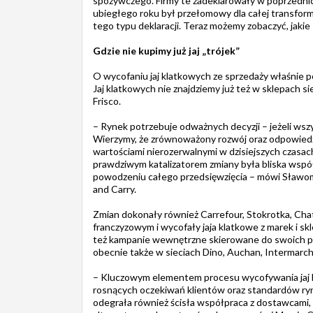
spożywczego. Firmy te zadeklarowały w poprzednic
ubiegłego roku był przełomowy dla całej transforma
tego typu deklaracji. Teraz możemy zobaczyć, jakie 
Gdzie nie kupimy już jaj „trójek”
O wycofaniu jaj klatkowych ze sprzedaży właśnie
Jaj klatkowych nie znajdziemy już też w sklepach s
Frisco.
– Rynek potrzebuje odważnych decyzji – jeżeli wsz
Wierzymy, że zrównoważony rozwój oraz odpowiedzi
wartościami nierozerwalnymi w dzisiejszych czasac
prawdziwym katalizatorem zmiany była bliska wspó
powodzeniu całego przedsięwzięcia – mówi Sław
and Carry.
Zmian dokonały również Carrefour, Stokrotka, Cha
franczyzowym i wycofały jaja klatkowe z marek i sk
też kampanie wewnętrzne skierowane do swoich prz
obecnie także w sieciach Dino, Auchan, Intermarch
– Kluczowym elementem procesu wycofywania jaj k
rosnących oczekiwań klientów oraz standardów ryn
odegrała również ścisła współpraca z dostawcami, 