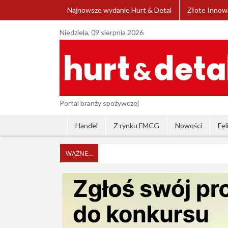
Najnowsze wydanie Hurt & Detal
Złote Innow
Niedziela, 09 sierpnia 2026
Portal branży spożywczej
Handel
Z rynku FMCG
Nowości
Fel