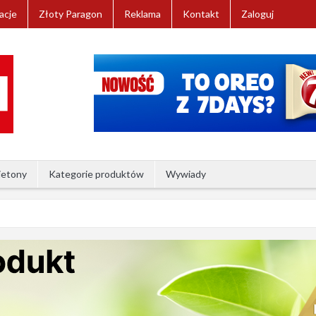
acje
Złoty Paragon
Reklama
Kontakt
Zaloguj
ietony
Kategorie produktów
Wywiady