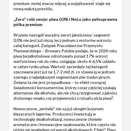
premium: mniej znaczy więcej, a wyjątkowość staje się
nową walutą prestiżu.
„Zero” robi swoje: piwa 0,0% i NoLo jako pełnoprawna
półka premium
W piwie nastąpił wyraźny zwrot jakościowy: segment
0,0% nie jest już niszą, lecz jednym z motorów wzrostu
całej kategorii. Związek Pracodawców Przemysłu
Piwowarskiego – Browary Polskie podaje, że w 2024 roku
piwa bezalkoholowe odnotowały ponad 17% wzrost
wartościowy rok do roku, osiągając około 6-6,5% udziału
w całym rynku piwa. Wartość sprzedaży tej kategorii
szacowana jest już na 1,7-2 mld zł, co stawia ją w jednym
szeregu z największymi segmentami piw tradycyjnych.
Zmiana ta nie jest przypadkowa – to efekt rosnącej
świadomości konsumentów, którzy coraz częściej szukają
alternatyw dla alkoholu, ale nie chcą rezygnować z jakości,
2
złożonego smaku czy przyjemności z rytuału picia piwa
.
Nowoczesne „zerówki” nie są już ubogim kuzynem
klasycznych lagerów. Producenci inwestują w
technologię dealkoholizacji, nowoczesne chmiele
aromatyczne i innowacyjne opakowania, które często nie
różnią się wyglądem od wersji alkoholowych. Efekt? Piwo