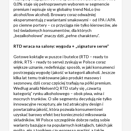
0,0% staje się pełnoprawnym wyborem w segmencie
premium i wpisuje się w globalny trend NoLo (no
alcohol/low alcohol). Browary coraz odważniej
eksperymentują z wariantami smakowymi – od IPA i APA
po ciemne portery – co przyciąga nie tylko kierowców, ale
też świadomych konsumentów, dla których
„bezalkoholowe” znaczy dziś „pełne charakteru”.
RTD wraca na salony: wygoda + „signature serve”
Gotowe koktajle w puszce i butelce (RTD – ready to
drink, RTS – ready to serve) zyskują w Polsce coraz
większe uznanie, redefiniując sposób, w jaki konsumenci
postrzegają wygodę i jakość w kategorii alkoholi. Jeszcze
kilka lat temu traktowane jako produkt masowy i
sezonowy, dziś coraz częściej trafiają na półki premium.
Według analiz NielsenIQ RTD stały się „czwartą
kategorią” rynku alkoholowego – obok piwa, wina i
mocnych trunków. O sile segmentu decydują nie tylko
innowacyjne receptury, ale też atrakcyjny design i
powtarzalna jakość, która pozwala konsumentowi
uzyskać barowy efekt bez konieczności miksowania
składników. W Polsce szczególnie dobrze radzą sobie
warianty bazujące na popularnych koktajlach, takich jak
mojito, gin z tonikiem czy espresso martini, a także