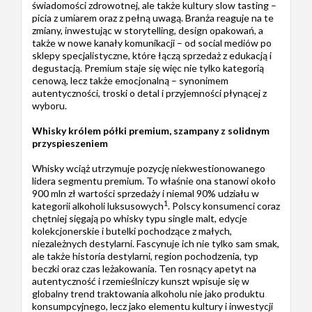
świadomości zdrowotnej, ale także kultury slow tasting –
picia z umiarem oraz z pełną uwagą. Branża reaguje na te
zmiany, inwestując w storytelling, design opakowań, a
także w nowe kanały komunikacji – od social mediów po
sklepy specjalistyczne, które łączą sprzedaż z edukacją i
degustacją. Premium staje się więc nie tylko kategorią
cenową, lecz także emocjonalną – synonimem
autentyczności, troski o detal i przyjemności płynącej z
wyboru.
Whisky królem półki premium, szampany z solidnym
przyspieszeniem
Whisky wciąż utrzymuje pozycję niekwestionowanego
lidera segmentu premium. To właśnie ona stanowi około
900 mln zł wartości sprzedaży i niemal 90% udziału w
1
kategorii alkoholi luksusowych
. Polscy konsumenci coraz
chętniej sięgają po whisky typu single malt, edycje
kolekcjonerskie i butelki pochodzące z małych,
niezależnych destylarni. Fascynuje ich nie tylko sam smak,
ale także historia destylarni, region pochodzenia, typ
beczki oraz czas leżakowania. Ten rosnący apetyt na
autentyczność i rzemieślniczy kunszt wpisuje się w
globalny trend traktowania alkoholu nie jako produktu
konsumpcyjnego, lecz jako elementu kultury i inwestycji