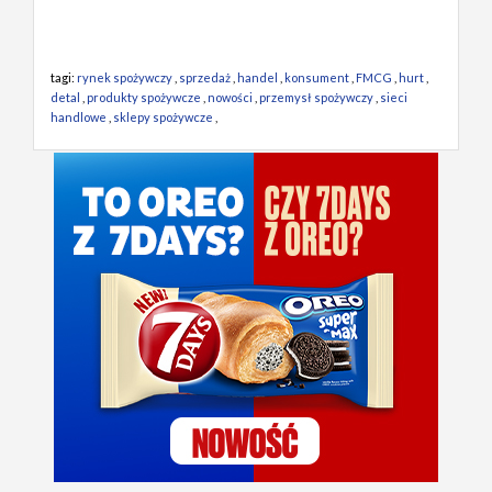
tagi:
rynek spożywczy
,
sprzedaż
,
handel
,
konsument
,
FMCG
,
hurt
,
detal
,
produkty spożywcze
,
nowości
,
przemysł spożywczy
,
sieci
handlowe
,
sklepy spożywcze
,