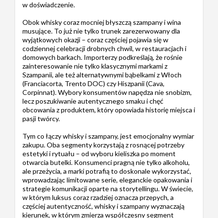
w doświadczenie.
Obok whisky coraz mocniej błyszczą szampany i wina
musujące. To już nie tylko trunek zarezerwowany dla
wyjątkowych okazji – coraz częściej pojawia się w
codziennej celebracji drobnych chwil, w restauracjach i
domowych barkach. Importerzy podkreślają, że rośnie
zainteresowanie nie tylko klasycznymi markami z
Szampanii, ale też alternatywnymi bąbelkami z Włoch
(Franciacorta, Trento DOC) czy Hiszpanii (Cava,
Corpinnat). Wybory konsumentów napędza nie snobizm,
lecz poszukiwanie autentycznego smaku i chęć
obcowania z produktem, który opowiada historię miejsca i
pasji twórcy.
Tym co łączy whisky i szampany, jest emocjonalny wymiar
zakupu. Oba segmenty korzystają z rosnącej potrzeby
estetyki i rytuału – od wyboru kieliszka po moment
otwarcia butelki. Konsumenci pragną nie tylko alkoholu,
ale przeżycia, a marki potrafią to doskonale wykorzystać,
wprowadzając limitowane serie, eleganckie opakowania i
strategie komunikacji oparte na storytellingu. W świecie,
w którym luksus coraz rzadziej oznacza przepych, a
częściej autentyczność, whisky i szampany wyznaczają
kierunek, w którym zmierza współczesny segment