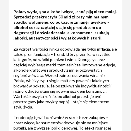
Polacy wydają na alkohol więcej, choć piją nieco mniej.
Sprzedaż przekroczyła 50 mld zł przy minimalnym
spadku wolumenu, co pokazuje zmianę nawyków –
alkohol coraz częściej staje się produktem do
degustacji i doświadczenia, a konsumenci szukają
jakości, autentyczności i wyjątkowych historii.
Za wzrost wartości rynku odpowiada nie tylko inflacja, ale
także premiumizacja – trend, który przenika wszystkie
kategorie, od wódki po piwo i wino. Kupujący coraz
częściej wybierają marki rzemieślnicze, limitowane edycje,
alkohole kraftowe i produkty z mniej oczywistych
regionów świata. Wzrost zainteresowania winami z
Polski, whisky typu single malt czy piwami z lokalnych
browarów pokazuje, że poszukiwanie indywidualności i
różnorodności staje się nowym językiem konsumpcji.
Wartość koszyka rośnie, bo alkohol przestaje być
postrzegany jako zwykły napój – staje się elementem
stylu życia.
Tendencję tę widać również w strukturze zakupów –
coraz więcej konsumentów decyduje się na mniejsze
butelki, ale z wyższej półki cenowej. To efekt rosnącej