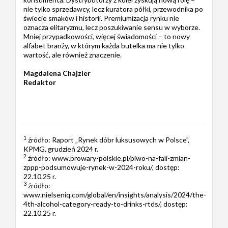
nie tylko sprzedawcy, lecz kuratora półki, przewodnika po
świecie smaków i historii. Premiumizacja rynku nie
oznacza elitaryzmu, lecz poszukiwanie sensu w wyborze.
Mniej przypadkowości, więcej świadomości – to nowy
alfabet branży, w którym każda butelka ma nie tylko
wartość, ale również znaczenie.
Magdalena Chajzler
Redaktor
1
źródło: Raport „Rynek dóbr luksusowych w Polsce”,
KPMG, grudzień 2024 r.
2
źródło: www.browary-polskie.pl/piwo-na-fali-zmian-
zppp-podsumowuje-rynek-w-2024-roku/, dostęp:
22.10.25 r.
3
źródło:
www.nielseniq.com/global/en/insights/analysis/2024/the-
4th-alcohol-category-ready-to-drinks-rtds/, dostęp:
22.10.25 r.