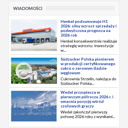
WIADOMOŚCI
Henkel podsumowuje H1
2026: silny wzrost sprzedaży i
podwyższona prognoza na
2026 rok
Henkel konsekwentnie realizuje
strategię wzrostu: inwestycje
w...
Südzucker Polska pionierem
w produkcji certyfikowanego
cukru o zerowym śladzie
węglowym
Cukrownia Strzelin, należąca do
Südzucker Polska...
Wedel przyspiesza w
pierwszym półroczu 2026 r. i
umacnia pozycję wśród
czołowych graczy
Wedel zakończył pierwszą
połowę 2026 roku z wynikami...