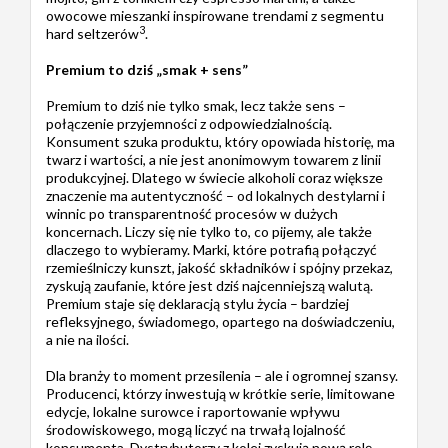
owocowe mieszanki inspirowane trendami z segmentu
3
hard seltzerów
.
Premium to dziś „smak + sens”
Premium to dziś nie tylko smak, lecz także sens –
połączenie przyjemności z odpowiedzialnością.
Konsument szuka produktu, który opowiada historię, ma
twarz i wartości, a nie jest anonimowym towarem z linii
produkcyjnej. Dlatego w świecie alkoholi coraz większe
znaczenie ma autentyczność – od lokalnych destylarni i
winnic po transparentność procesów w dużych
koncernach. Liczy się nie tylko to, co pijemy, ale także
dlaczego to wybieramy. Marki, które potrafią połączyć
rzemieślniczy kunszt, jakość składników i spójny przekaz,
zyskują zaufanie, które jest dziś najcenniejszą walutą.
Premium staje się deklaracją stylu życia – bardziej
refleksyjnego, świadomego, opartego na doświadczeniu,
a nie na ilości.
Dla branży to moment przesilenia – ale i ogromnej szansy.
Producenci, którzy inwestują w krótkie serie, limitowane
edycje, lokalne surowce i raportowanie wpływu
środowiskowego, mogą liczyć na trwałą lojalność
konsumenta. Dystrybutorzy z kolei zyskują nową rolę –