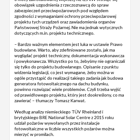
obowiązek uzgodnienia z rzeczoznawcą do spraw
zabezpieczeń przeciwpożarowych pod względem
zgodności z wymaganiami ochrony przeciwpożarowej
projektu tych urządzeń oraz zawiadomienia organów
Państwowej Straży Pożarnej. Nie ma jednak wytycznych
dotyczących m.in. projektu technicznego.
– Bardzo ważnym elementem jest luka w ustawie Prawo
budowlane. Warto, aby zdefiniowane zostało, jak ma
wyglądać projekt techniczny, dokumentacja wykonawcza
i powykonawcza. Wszystko po to, żebyśmy nie ograniczali
się tylko do projektu budowlanego. Opisanie z punktu
widzenia legislacji, co jest wymagane, żeby można w
ogóle przystąpić do realizacji takiego zadania jak budowa
generatora fotowoltaicznego na dachu budynku,
powinno rozwiązać wiele problemów. Czyli trzeba wyjść
od prawidłowego projektu, który jest dookreślony, co ma
zawierać – tłumaczy Tomasz Karwat.
Według analizy niemieckiego TÜV Rheinland i
brytyjskiego BRE National Solar Centre z 2015 roku
udział pożarów wywołanych przez instalacje
fotowoltaiczne w liczbie wszystkich pożarów można
mierzyć w promilach.