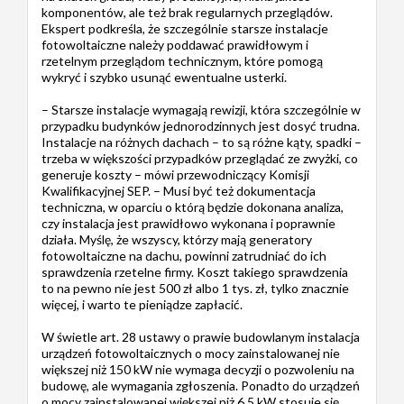
komponentów, ale też brak regularnych przeglądów.
Ekspert podkreśla, że szczególnie starsze instalacje
fotowoltaiczne należy poddawać prawidłowym i
rzetelnym przeglądom technicznym, które pomogą
wykryć i szybko usunąć ewentualne usterki.
– Starsze instalacje wymagają rewizji, która szczególnie w
przypadku budynków jednorodzinnych jest dosyć trudna.
Instalacje na różnych dachach – to są różne kąty, spadki –
trzeba w większości przypadków przeglądać ze zwyżki, co
generuje koszty – mówi przewodniczący Komisji
Kwalifikacyjnej SEP. – Musi być też dokumentacja
techniczna, w oparciu o którą będzie dokonana analiza,
czy instalacja jest prawidłowo wykonana i poprawnie
działa. Myślę, że wszyscy, którzy mają generatory
fotowoltaiczne na dachu, powinni zatrudniać do ich
sprawdzenia rzetelne firmy. Koszt takiego sprawdzenia
to na pewno nie jest 500 zł albo 1 tys. zł, tylko znacznie
więcej, i warto te pieniądze zapłacić.
W świetle art. 28 ustawy o prawie budowlanym instalacja
urządzeń fotowoltaicznych o mocy zainstalowanej nie
większej niż 150 kW nie wymaga decyzji o pozwoleniu na
budowę, ale wymagania zgłoszenia. Ponadto do urządzeń
o mocy zainstalowanej większej niż 6,5 kW stosuje się