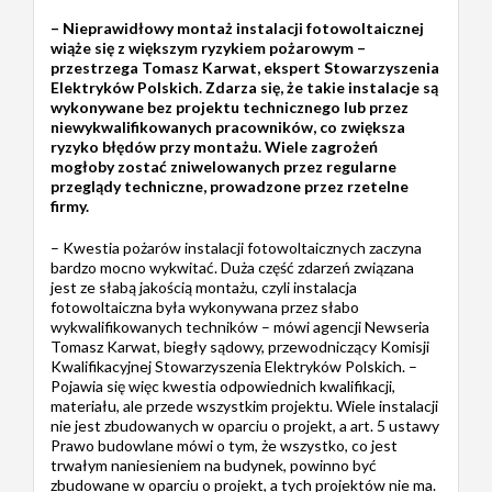
– Nieprawidłowy montaż instalacji fotowoltaicznej
wiąże się z większym ryzykiem pożarowym –
przestrzega Tomasz Karwat, ekspert Stowarzyszenia
Elektryków Polskich. Zdarza się, że takie instalacje są
wykonywane bez projektu technicznego lub przez
niewykwalifikowanych pracowników, co zwiększa
ryzyko błędów przy montażu. Wiele zagrożeń
mogłoby zostać zniwelowanych przez regularne
przeglądy techniczne, prowadzone przez rzetelne
firmy.
– Kwestia pożarów instalacji fotowoltaicznych zaczyna
bardzo mocno wykwitać. Duża część zdarzeń związana
jest ze słabą jakością montażu, czyli instalacja
fotowoltaiczna była wykonywana przez słabo
wykwalifikowanych techników – mówi agencji Newseria
Tomasz Karwat, biegły sądowy, przewodniczący Komisji
Kwalifikacyjnej Stowarzyszenia Elektryków Polskich. –
Pojawia się więc kwestia odpowiednich kwalifikacji,
materiału, ale przede wszystkim projektu. Wiele instalacji
nie jest zbudowanych w oparciu o projekt, a art. 5 ustawy
Prawo budowlane mówi o tym, że wszystko, co jest
trwałym naniesieniem na budynek, powinno być
zbudowane w oparciu o projekt, a tych projektów nie ma.