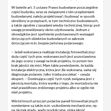
W świetle art. 5 ustawy Prawo budowlane poszczególne
części budynku, wraz ze związanymi z nim urządzeniami
budowlanymi, należy projektować i budować w sposób
określony w przepisach, w tym techniczno-budowlanych,
a także zgodnie z zasadami wiedzy technicznej, biorąc pod
uwagę przewidywany okres użytkowania. Jednym z
obowiązków jest spełnienie podstawowych wymagań
dotyczących obiektów budowlanych w zakresie
dotyczącym m.in. bezpieczeństwa pożarowego.
– Jeżeli wykonawca realizuje instalację fotowoltaiczną i
duża część tych prac wykonawczych jest pozostawiona
do jego oceny z uwagi na brak projektu, to potem ten
brak jakości się mści. Mam takie powiedzenie, że każda
instalacja elektryczna, która jest źle wykonana, sama się
diagnozuje pożarem, tylko trzeba poczekać – uważa
ekspert. – Dominująca część tych ryzyk związana jest z
jakością montażu, która wynika z tego, że montażysta nie
miał prawidłowo zrobionego projektu albo w ogóle nie
miał projektu.
Wśród innych przyczyn pożarów paneli fotowoltaicznych
wymieniane są także m.in. uszkodzenia mechaniczne, np.
na skutek gradu, wady produkcyjne, niska jakość