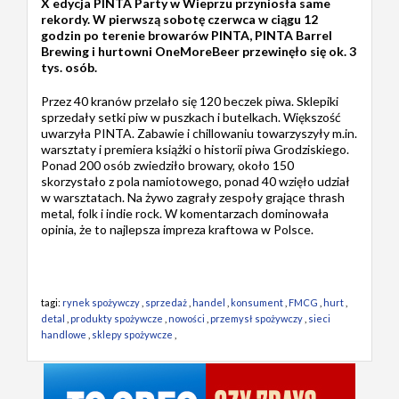
X edycja PINTA Party w Wieprzu przyniosła same
rekordy. W pierwszą sobotę czerwca w ciągu 12
godzin po terenie browarów PINTA, PINTA Barrel
Brewing i hurtowni OneMoreBeer przewinęło się ok. 3
tys. osób.
Przez 40 kranów przelało się 120 beczek piwa. Sklepiki
sprzedały setki piw w puszkach i butelkach. Większość
uwarzyła PINTA. Zabawie i chillowaniu towarzyszyły m.in.
warsztaty i premiera książki o historii piwa Grodziskiego.
Ponad 200 osób zwiedziło browary, około 150
skorzystało z pola namiotowego, ponad 40 wzięło udział
w warsztatach. Na żywo zagrały zespoły grające thrash
metal, folk i indie rock. W komentarzach dominowała
opinia, że to najlepsza impreza kraftowa w Polsce.
tagi:
rynek spożywczy
,
sprzedaż
,
handel
,
konsument
,
FMCG
,
hurt
,
detal
,
produkty spożywcze
,
nowości
,
przemysł spożywczy
,
sieci
handlowe
,
sklepy spożywcze
,