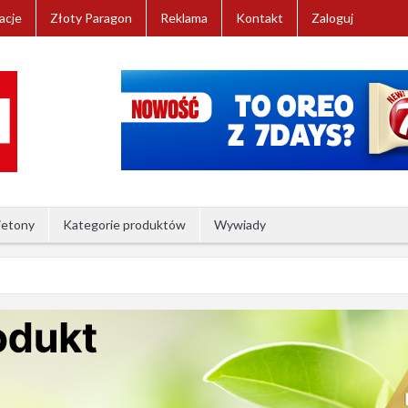
acje
Złoty Paragon
Reklama
Kontakt
Zaloguj
ietony
Kategorie produktów
Wywiady