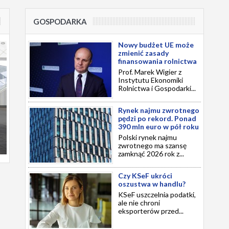
GOSPODARKA
Nowy budżet UE może
zmienić zasady
finansowania rolnictwa
Prof. Marek Wigier z
Instytutu Ekonomiki
Rolnictwa i Gospodarki...
Rynek najmu zwrotnego
pędzi po rekord. Ponad
390 mln euro w pół roku
Polski rynek najmu
zwrotnego ma szansę
zamknąć 2026 rok z...
Czy KSeF ukróci
oszustwa w handlu?
KSeF uszczelnia podatki,
ale nie chroni
eksporterów przed...