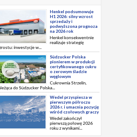
Henkel podsumowuje
H1 2026: silny wzrost
sprzedaży i
podwyższona prognoza
na 2026 rok
Henkel konsekwentnie
realizuje strategię
rostu: inwestycje w...
Südzucker Polska
pionierem w produkcji
certyfikowanego cukru
o zerowym śladzie
węglowym
Cukrownia Strzelin,
leżąca do Südzucker Polska...
Wedel przyspiesza w
pierwszym półroczu
2026 r. i umacnia pozycję
wśród czołowych graczy
Wedel zakończył
pierwszą połowę 2026
roku z wynikami...