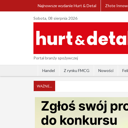
Najnowsze wydanie Hurt & Detal
Złote Innow
Sobota, 08 sierpnia 2026
Portal branży spożywczej
Handel
Z rynku FMCG
Nowości
Fel