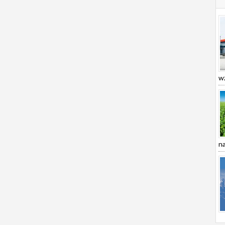
wz
na